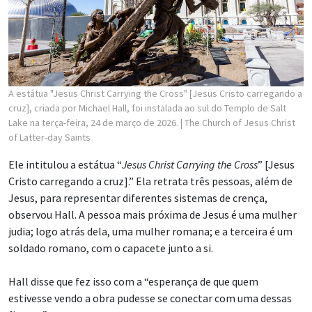
A estátua "Jesus Christ Carrying the Cross" [Jesus Cristo carregando a
cruz], criada por Michael Hall, foi instalada ao sul do Templo de Salt
Lake na terça-feira, 24 de março de 2026.
| The Church of Jesus Christ
of Latter-day Saints
Ele intitulou a estátua “
Jesus Christ Carrying the Cross
” [Jesus
Cristo carregando a cruz].” Ela retrata três pessoas, além de
Jesus, para representar diferentes sistemas de crença,
observou Hall. A pessoa mais próxima de Jesus é uma mulher
judia; logo atrás dela, uma mulher romana; e a terceira é um
soldado romano, com o capacete junto a si.
Hall disse que fez isso com a “esperança de que quem
estivesse vendo a obra pudesse se conectar com uma dessas