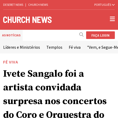
DESERET NEWS
|
CHURCH NEWS
PORTUGUÊS
FAÇA LOGIN
AS NOTÍCIAS
Líderes e Ministérios
Templos
Fé viva
"Vem, e Segue-M
FÉ VIVA
Ivete Sangalo foi a
artista convidada
surpresa nos concertos
do Coro e Orquestra do