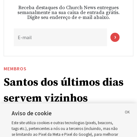
Receba destaques do Church News entregues
semanalmente na sua caixa de entrada grátis.
Digite seu endereço de e-mail abaixo.
E-mail
MEMBROS
Santos dos últimos dias
servem vizinhos
enquanto incêndios
Aviso de cookie
Este site utiliza cookies e outras tecnologias (pixels, beacons,
florestais forçam
tags etc.), pertencentes a nós ou a terceiros (incluindo, mas não
se limitando ao Pixel da Meta e Pixel do Google), para melhorar