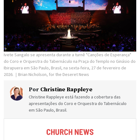
Ivete Sangalo se apresenta durante a turnê "Canções de Esperança"
do Coro e Orquestra do Tabernáculo na Praça do Templo no Ginásio do
Ibirapuera em São Paulo, Brasil, na sexta-feira, 27 de fevereiro de
2026.
Brian Nicholson, for the Deseret News
Por
Christine Rappleye
Christine Rappleye está fazendo a cobertura das
apresentações do Coro e Orquestra do Tabernáculo
em São Paulo, Brasil.