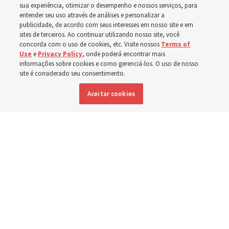
sua experiência, otimizar o desempenho e nossos serviços, para
evacuações em massa
entender seu uso através de análises e personalizar a
publicidade, de acordo com seus interesses em nosso site e em
sites de terceiros. Ao continuar utilizando nosso site, você
em Spokane,
concorda com o uso de cookies, etc. Visite nossos
Terms of
Use
e
Privacy Policy
, onde poderá encontrar mais
Washington
informações sobre cookies e como gerenciá-los. O uso de nosso
site é considerado seu consentimento.
Aceitar cookies
Membros da Igreja estão entre os evacuados; capelas
são abertas para oferecerem abrigo
3 agosto 2026, 6:16 p.m. MDT
Compartilhar
Inglês
|
Espanhol
|
Francês
DISPONÍVEL EM: