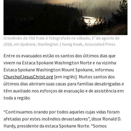
O incêndio de Old Trails é fotografado no sábado, 1º de agosto de
2026, em Spokane, Washington.
| Young Kwak, Associated Press
Entre os evacuados estão os santos dos últimos dias que
vivem na Estaca Spokane Washington Norte e na vizinha
Estaca Spokane Washington Mount Spokane, informou
ChurchofJesusChrist.org
[em inglês]. Muitos santos dos
últimos dias abriram suas casas para famílias desabrigadas e
têm auxiliado nos esforços de evacuação e de assistência em
toda a região.
“Continuamos orando por todos aqueles cujas vidas foram
afetadas por estes incêndios devastadores”, disse Ronald D.
Hardy, presidente da estaca Spokane Norte. “Somos