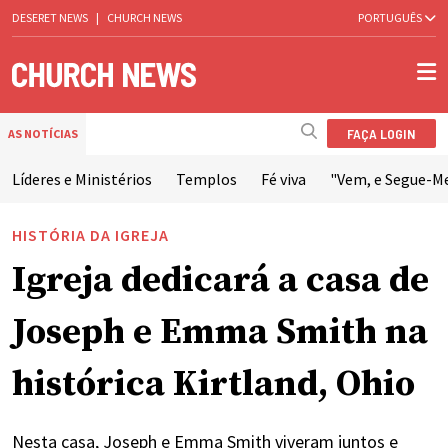
DESERET NEWS
|
CHURCH NEWS
PORTUGUÊS
FAÇA LOGIN
AS NOTÍCIAS
Líderes e Ministérios
Templos
Fé viva
"Vem, e Segue-M
HISTÓRIA DA IGREJA
Igreja dedicará a casa de
Joseph e Emma Smith na
histórica Kirtland, Ohio
Nesta casa, Joseph e Emma Smith viveram juntos e