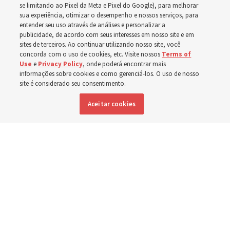
A dedicação do Templo Cody Wyoming em outubro será
se limitando ao Pixel da Meta e Pixel do Google), para melhorar
sua experiência, otimizar o desempenho e nossos serviços, para
a primeira realizada por Élder Clark G. Gilbert
entender seu uso através de análises e personalizar a
publicidade, de acordo com seus interesses em nosso site e em
sites de terceiros. Ao continuar utilizando nosso site, você
7 agosto 2026, 2:40 p.m. MDT
Compartilhar
concorda com o uso de cookies, etc. Visite nossos
Terms of
Use
e
Privacy Policy
, onde poderá encontrar mais
informações sobre cookies e como gerenciá-los. O uso de nosso
site é considerado seu consentimento.
Inglês
|
Espanhol
DISPONÍVEL EM:
Aceitar cookies