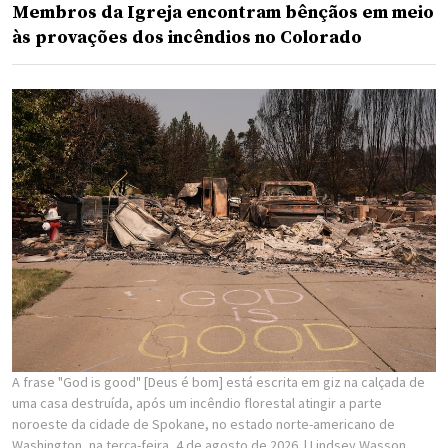
Membros da Igreja encontram bênçãos em meio
às provações dos incêndios no Colorado
A frase "God is good" [Deus é bom] está escrita em giz na calçada de
uma casa destruída, após um incêndio florestal atingir a parte
noroeste da cidade de Spokane, no estado norte-americano de
Washington, na terça-feira, 4 de agosto de 2026.
| Lindsey Wasson,