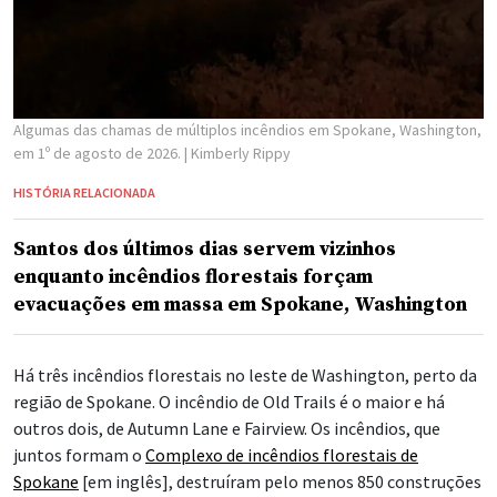
Algumas das chamas de múltiplos incêndios em Spokane, Washington,
em 1º de agosto de 2026.
| Kimberly Rippy
HISTÓRIA RELACIONADA
Santos dos últimos dias servem vizinhos
enquanto incêndios florestais forçam
evacuações em massa em Spokane, Washington
Há três incêndios florestais no leste de Washington, perto da
região de Spokane. O incêndio de Old Trails é o maior e há
outros dois, de Autumn Lane e Fairview. Os incêndios, que
juntos formam o
Complexo de incêndios florestais de
Spokane
[em inglês], destruíram pelo menos 850 construções