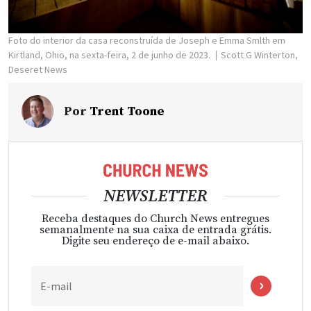
Foto do interior da casa reconstruída de Joseph e Emma Smlth em
Kirtland, Ohio, na sexta-feira, 2 de junho de 2023.
Scott G Winterton,
Deseret News
Por
Trent Toone
NEWSLETTER
Receba destaques do Church News entregues
semanalmente na sua caixa de entrada grátis.
Digite seu endereço de e-mail abaixo.
E-mail