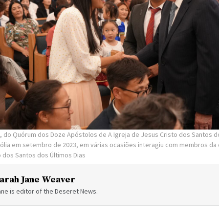
en, do Quórum dos Doze Apóstolos de A Igreja de Jesus Cristo dos Santos d
ólia em setembro de 2023, em várias ocasiões interagiu com membros da
o dos Santos dos Últimos Dias
arah Jane Weaver
ne is editor of the Deseret News.