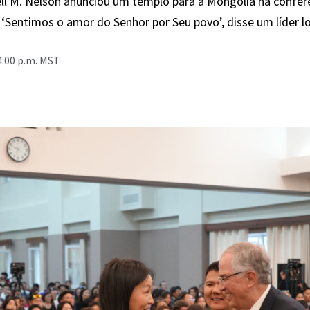
ll M. Nelson anunciou um templo para a Mongólia na conferê
 ‘Sentimos o amor do Senhor por Seu povo’, disse um líder l
4:00 p.m. MST