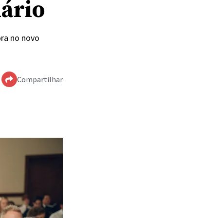
nário
ora no novo
Compartilhar