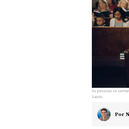
As pessoas se senta
Saints
Por
N