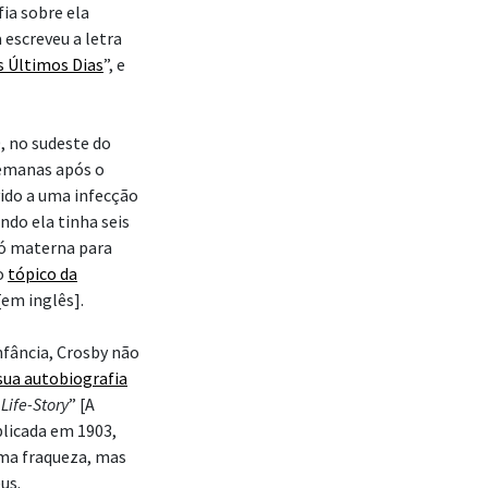
fia sobre ela
 escreveu a letra
s Últimos Dias
”, e
, no sudeste do
semanas após o
vido a uma infecção
ndo ela tinha seis
vó materna para
o
tópico da
em inglês].
nfância, Crosby não
ua autobiografia
Life-Story
” [A
blicada em 1903,
ma fraqueza, mas
us.