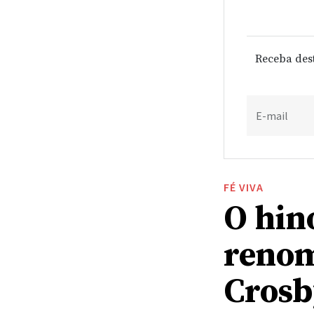
Receba des
E-mail
FÉ VIVA
O hino
renom
Crosb