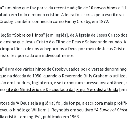
ia
”, um hino que faz parte da recente adição de
10 novos hinos
a “
H
antado em todo o mundo cristão. A letra foi escrita pela escritora 
 Crosby, também conhecida como Fanny Crosby, em 1872.
leção “
Sobre os Hinos
” [em inglês], de A Igreja de Jesus Cristo d
o ensina que Jesus Cristo é o Filho de Deus e Salvador do mundo. A
importância de nos achegarmos a Deus por meio de Jesus Cristo 
Cristo fez por cada um individualmente.
ia
” é um dos vários hinos de Crosby usados por diversas denominaçõ
que na década de 1950, quando o Reverendo Billy Graham o utiliz
tão em Londres, Inglaterra, e se tornou um sucesso instantâneo, 
 no
site do Ministério de Discipulado da Igreja Metodista Unida
[em 
tora de ‘A Deus seja a glória’, foi, de longe, a escritora mais prolífi
reveu o hinólogo William J. Reynolds em seu livro
“
A Survey of Chri
a cristã – em inglês], publicado em 1963.