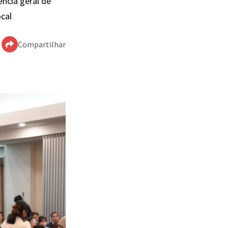
ncia geral de
ocal
Compartilhar