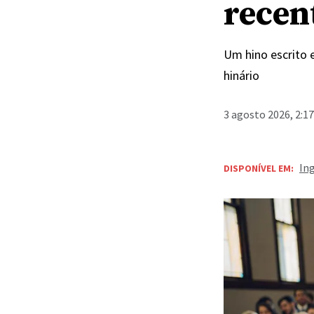
recen
Um hino escrito 
hinário
3 agosto 2026, 2:1
In
DISPONÍVEL EM: