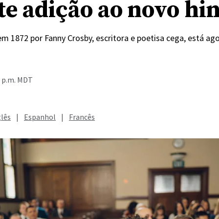
te adição ao novo hi
em 1872 por Fanny Crosby, escritora e poetisa cega, está ag
7 p.m. MDT
glês
|
Espanhol
|
Francês