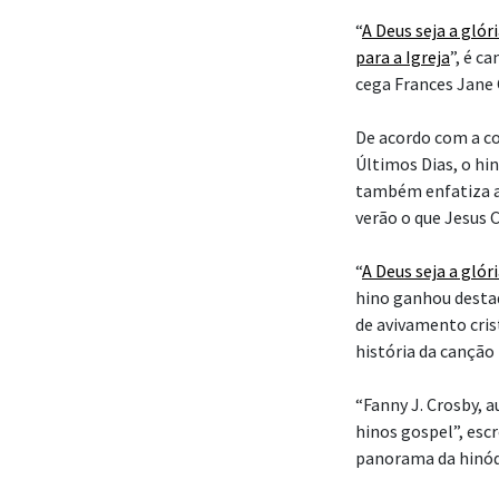
“
A Deus seja a glór
para a Igreja
”, é c
cega Frances Jane
De acordo com a co
Últimos Dias, o hin
também enfatiza a 
verão o que Jesus 
“
A Deus seja a glór
hino ganhou desta
de avivamento cris
história da canção
“Fanny J. Crosby, au
hinos gospel”, esc
panorama da hinódi