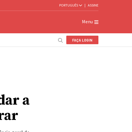
PORTUGUÊS
|
ASSINE
Menu
FAÇA LOGIN
dar a
rar