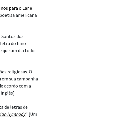
inos para o Lar e
e poetisa americana
os Santos dos
 letra do hino
e que um dia todos
es religiosas. O
ou em sua campanha
de acordo com a
inglês].
ca de letras de
stian Hymnody
” [Um