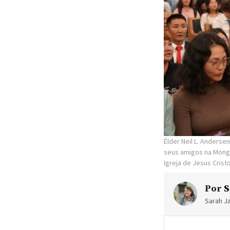
Élder Neil L. Anders
seus amigos na Mong
Igreja de Jesus Crist
Por
S
Sarah Ja