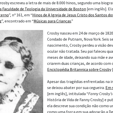
Crosby escreveu a letra de mais de 8.000 hinos, segundo uma biogra
da
Faculdade de Teologia da Universidade de Boston
[em inglês]. Ela
terno
”, nº 161, em “
Hinos de A Igreja de Jesus Cristo dos Santos do
z
”, encontrado em “
Músicas para Crianças
.”
Crosby nasceu em 24 de março de 1820
Condado de Putnam, Nova York. Seis 
nascimento, Crosby perdeu a visão de
ocular não tratada. Seu pai faleceu qua
meses de idade, deixando sua mãe e a
criarem duas crianças, de acordo com 
Enciclopédia Britannica sobre Crosby
[
Apesar das tragédias enfrentadas na i
se deixou abater por sua cegueira.
Em s
[em inglês], intitulada “
Fanny Crosby’s 
História de Vida de Fanny Crosby] e pu
ela descreve sua condição não como u
como uma força em sua adoração a De