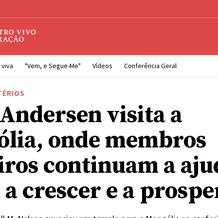
 viva
"Vem, e Segue-Me"
Vídeos
Conferência Geral
TÉRIOS
 Andersen visita a
lia, onde membros
iros continuam a aju
 a crescer e a prospe