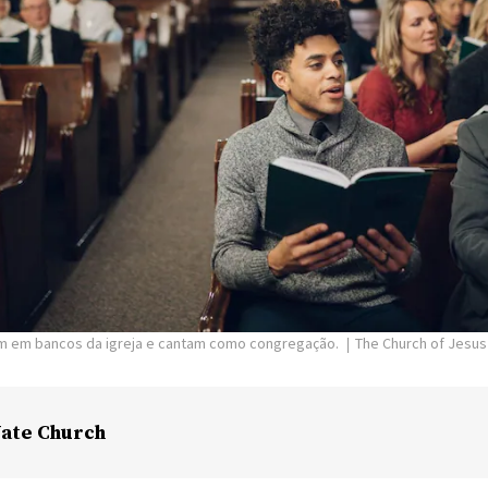
m em bancos da igreja e cantam como congregação.
The Church of Jesus 
ate Church