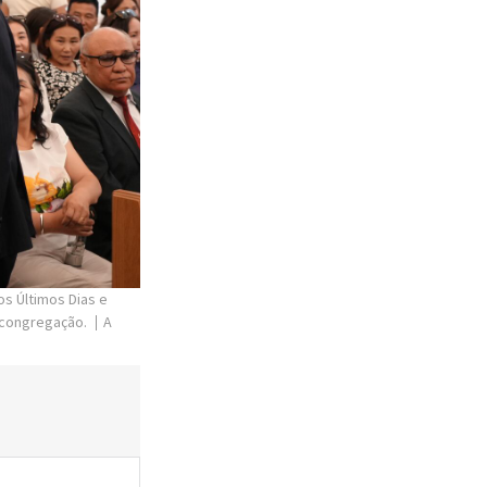
os Últimos Dias e
 congregação.
A