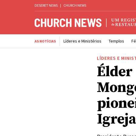
DESERET NEWS
|
CHURCH NEWS
Líderes e Ministérios
Templos
Fé
AS NOTÍCIAS
LÍDERES E MINIS
Élder
Mongó
pione
Igreja