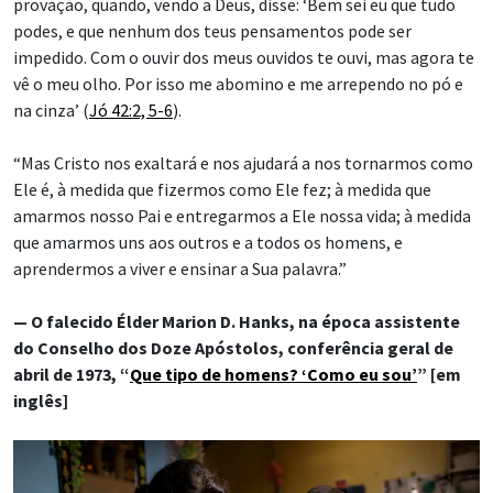
provação, quando, vendo a Deus, disse: ‘Bem sei eu que tudo
podes, e que nenhum dos teus pensamentos pode ser
impedido. Com o ouvir dos meus ouvidos te ouvi, mas agora te
vê o meu olho. Por isso me abomino e me arrependo no pó e
na cinza’ (
Jó 42:2, 5-6
).
“Mas Cristo nos exaltará e nos ajudará a nos tornarmos como
Ele é, à medida que fizermos como Ele fez; à medida que
amarmos nosso Pai e entregarmos a Ele nossa vida; à medida
que amarmos uns aos outros e a todos os homens, e
aprendermos a viver e ensinar a Sua palavra.”
— O falecido Élder Marion D. Hanks, na época assistente
do Conselho dos Doze Apóstolos, conferência geral de
abril de 1973, “
Que tipo de homens? ‘Como eu sou’
” [em
inglês]