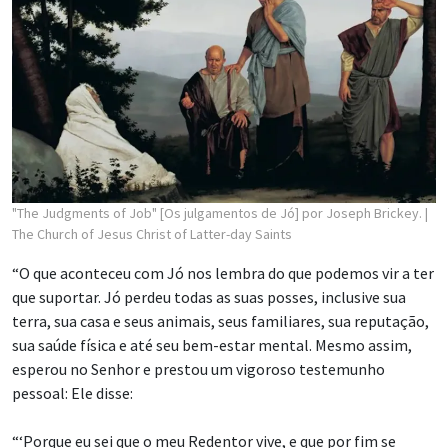
"The Judgments of Job" [Os julgamentos de Jó] por Joseph Brickey.
|
The Church of Jesus Christ of Latter-day Saints
“O que aconteceu com Jó nos lembra do que podemos vir a ter
que suportar. Jó perdeu todas as suas posses, inclusive sua
terra, sua casa e seus animais, seus familiares, sua reputação,
sua saúde física e até seu bem-estar mental. Mesmo assim,
esperou no Senhor e prestou um vigoroso testemunho
pessoal: Ele disse:
“‘Porque eu sei que o meu Redentor vive, e que por fim se