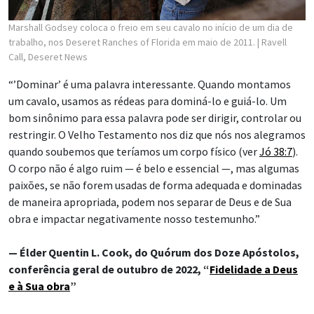
Marshall Godsey coloca o freio em seu cavalo no início de um dia de
trabalho, nos Deseret Ranches of Florida em maio de 2011.
| Ravell
Call, Deseret News
“’Dominar’ é uma palavra interessante. Quando montamos
um cavalo, usamos as rédeas para dominá-lo e guiá-lo. Um
bom sinônimo para essa palavra pode ser dirigir, controlar ou
restringir. O Velho Testamento nos diz que nós nos alegramos
quando soubemos que teríamos um corpo físico (ver
Jó 38:7
).
O corpo não é algo ruim — é belo e essencial —, mas algumas
paixões, se não forem usadas de forma adequada e dominadas
de maneira apropriada, podem nos separar de Deus e de Sua
obra e impactar negativamente nosso testemunho.”
— Élder Quentin L. Cook, do Quórum dos Doze Apóstolos,
conferência geral de outubro de 2022, “
Fidelidade a Deus
e à Sua obra
”