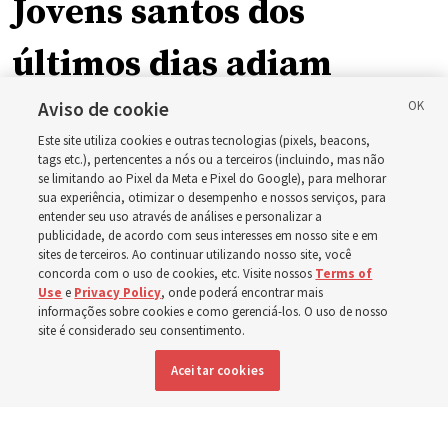
Jovens santos dos
últimos dias adiam
atividade anual após
Aviso de cookie
Este site utiliza cookies e outras tecnologias (pixels, beacons,
incêndios florestais em
tags etc.), pertencentes a nós ou a terceiros (incluindo, mas não
se limitando ao Pixel da Meta e Pixel do Google), para melhorar
sua experiência, otimizar o desempenho e nossos serviços, para
Spokane, Washington
entender seu uso através de análises e personalizar a
publicidade, de acordo com seus interesses em nosso site e em
sites de terceiros. Ao continuar utilizando nosso site, você
concorda com o uso de cookies, etc. Visite nossos
Terms of
Rapazes da Estaca Spokane Washington Mount Spokane
Use
e
Privacy Policy
, onde poderá encontrar mais
adiaram sua atividade anual para servirem em
informações sobre cookies e como gerenciá-los. O uso de nosso
site é considerado seu consentimento.
comunidades atingidas por incêndios florestais
Aceitar cookies
9 agosto 2026, 4:32 p.m. MDT
Compartilhar