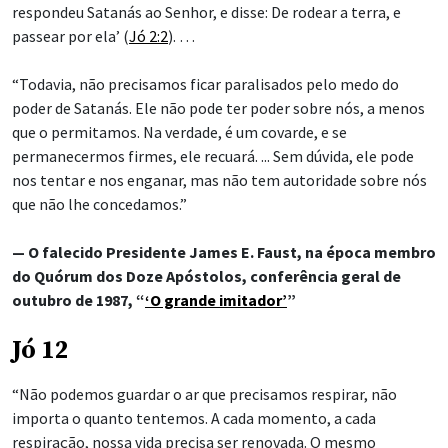
respondeu Satanás ao Senhor, e disse: De rodear a terra, e
passear por ela’ (
Jó 2:2
). …
“Todavia, não precisamos ficar paralisados pelo medo do
poder de Satanás. Ele não pode ter poder sobre nós, a menos
que o permitamos. Na verdade, é um covarde, e se
permanecermos firmes, ele recuará. ... Sem dúvida, ele pode
nos tentar e nos enganar, mas não tem autoridade sobre nós
que não lhe concedamos.”
— O falecido Presidente James E. Faust, na época membro
do Quórum dos Doze Apóstolos, conferência geral de
outubro de 1987, “
‘O grande imitador’
”
Jó 12
“Não podemos guardar o ar que precisamos respirar, não
importa o quanto tentemos. A cada momento, a cada
respiração, nossa vida precisa ser renovada. O mesmo