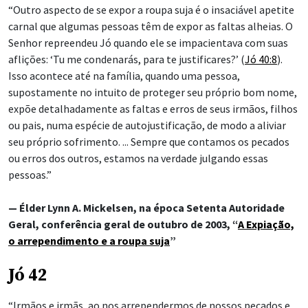
“Outro aspecto de se expor a roupa suja é o insaciável apetite
carnal que algumas pessoas têm de expor as faltas alheias. O
Senhor repreendeu Jó quando ele se impacientava com suas
aflições: ‘Tu me condenarás, para te justificares?’ (
Jó 40:8
).
Isso acontece até na família, quando uma pessoa,
supostamente no intuito de proteger seu próprio bom nome,
expõe detalhadamente as faltas e erros de seus irmãos, filhos
ou pais, numa espécie de autojustificação, de modo a aliviar
seu próprio sofrimento. ... Sempre que contamos os pecados
ou erros dos outros, estamos na verdade julgando essas
pessoas.”
— Élder Lynn A. Mickelsen, na época Setenta Autoridade
Geral, conferência geral de outubro de 2003, “
A Expiação,
o arrependimento e a roupa suja
”
Jó 42
“Irmãos e irmãs, ao nos arrependermos de nossos pecados e