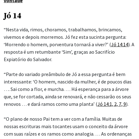
vontade
Jó 14
“Nesta vida, rimos, choramos, trabalhamos, brincamos,
vivemos e depois morremos. Jó fez esta sucinta pergunta:
‘Morrendo o homem, porventura tornará a viver?’ (
Jó 14:14
). A
resposta é um retumbante ‘Sim’, graças ao Sacrifício
Expiatório do Salvador.
“Parte do variado preâmbulo de Jó a essa pergunta é bem
interessante: ‘O homem, nascido da mulher, é de poucos dias
…. Sai como a flor, e murcha. … Há esperança para a árvore
que, se for cortada, ainda se renovará, e não cessarão os seus
renovos … e dará ramos como uma planta’ (
Jó 14:1, 2, 7, 9
).
“O plano de nosso Pai tem a ver com a família. Muitas de
nossas escrituras mais tocantes usam o conceito da árvore
com suas raízes e os ramos como analogia. … As ordenanças