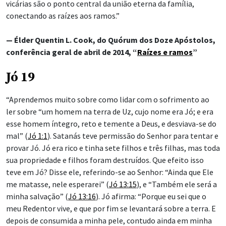
vicárias são o ponto central da união eterna da família,
conectando as raízes aos ramos.”
— Élder Quentin L. Cook, do Quórum dos Doze Apóstolos,
conferência geral de abril de 2014, “
Raízes e ramos
”
Jó 19
“Aprendemos muito sobre como lidar com o sofrimento ao
ler sobre “um homem na terra de Uz, cujo nome era Jó; e era
esse homem íntegro, reto e temente a Deus, e desviava-se do
mal” (
Jó 1:1
). Satanás teve permissão do Senhor para tentar e
provar Jó. Jó era rico e tinha sete filhos e três filhas, mas toda
sua propriedade e filhos foram destruídos. Que efeito isso
teve em Jó? Disse ele, referindo-se ao Senhor: “Ainda que Ele
me matasse, nele esperarei” (
Jó 13:15
), e “Também ele será a
minha salvação” (
Jó 13:16
). Jó afirma: “Porque eu sei que o
meu Redentor vive, e que por fim se levantará sobre a terra. E
depois de consumida a minha pele, contudo ainda em minha