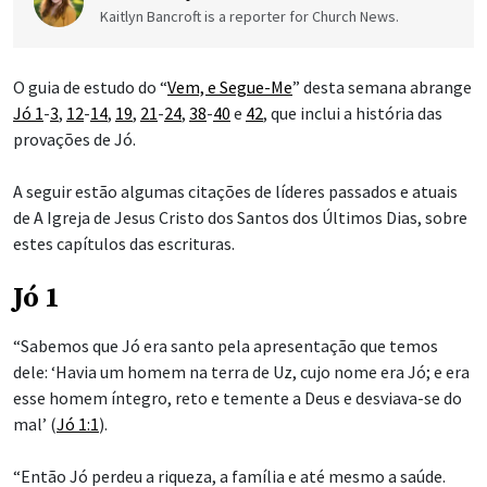
Kaitlyn Bancroft is a reporter for Church News.
O guia de estudo do “
Vem, e Segue-Me
” desta semana abrange
Jó 1
-
3
,
12
-
14
,
19
,
21
-
24
,
38
-
40
e
42
, que inclui a história das
provações de Jó.
A seguir estão algumas citações de líderes passados e atuais
de A Igreja de Jesus Cristo dos Santos dos Últimos Dias, sobre
estes capítulos das escrituras.
Jó 1
“Sabemos que Jó era santo pela apresentação que temos
dele: ‘Havia um homem na terra de Uz, cujo nome era Jó; e era
esse homem íntegro, reto e temente a Deus e desviava-se do
mal’ (
Jó 1:1
).
“Então Jó perdeu a riqueza, a família e até mesmo a saúde.