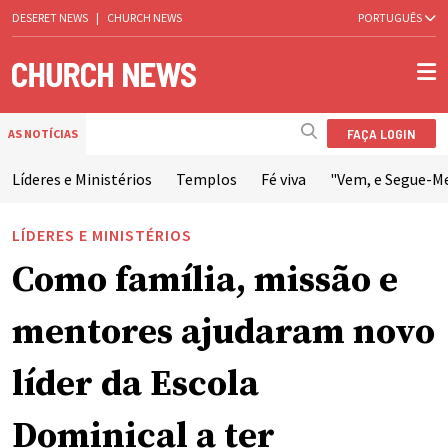
DESERET NEWS
|
CHURCH NEWS
PORTUGUÊS
FAÇA LOGIN
AS NOTÍCIAS
Líderes e Ministérios
Templos
Fé viva
"Vem, e Segue-M
LÍDERES E MINISTÉRIOS
Como família, missão e
mentores ajudaram novo
líder da Escola
Dominical a ter