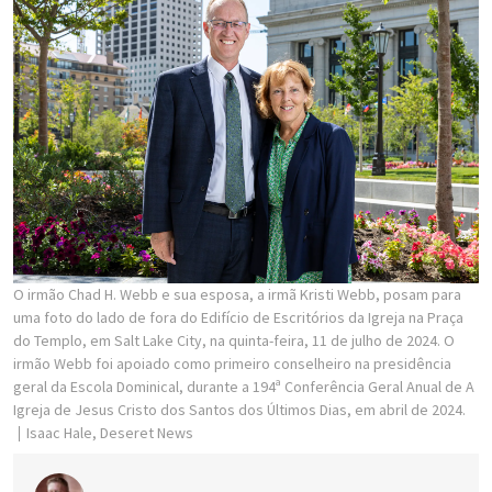
O irmão Chad H. Webb e sua esposa, a irmã Kristi Webb, posam para
uma foto do lado de fora do Edifício de Escritórios da Igreja na Praça
do Templo, em Salt Lake City, na quinta-feira, 11 de julho de 2024. O
irmão Webb foi apoiado como primeiro conselheiro na presidência
geral da Escola Dominical, durante a 194ª Conferência Geral Anual de A
Igreja de Jesus Cristo dos Santos dos Últimos Dias, em abril de 2024.
Isaac Hale, Deseret News