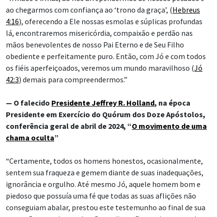
ao chegarmos com confiança ao ‘trono da graça’, (
Hebreus
4:16
), oferecendo a Ele nossas esmolas e súplicas profundas
lá, encontraremos misericórdia, compaixão e perdão nas
mãos benevolentes de nosso Pai Eterno e de Seu Filho
obediente e perfeitamente puro. Então, com Jó e com todos
os fiéis aperfeiçoados, veremos um mundo maravilhoso (
Jó
42:3
) demais para compreendermos.”
— O falecido
Presidente Jeffrey R. Holland
, na época
Presidente em Exercício do Quórum dos Doze Apóstolos,
conferência geral de abril de 2024, “
O movimento de uma
chama oculta
”
“Certamente, todos os homens honestos, ocasionalmente,
sentem sua fraqueza e gemem diante de suas inadequações,
ignorância e orgulho. Até mesmo Jó, aquele homem bom e
piedoso que possuía uma fé que todas as suas aflições não
conseguiam abalar, prestou este testemunho ao final de sua