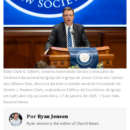
Élder Clark G. Gilbert, Setenta Autoridade Geral e comissário do
Sistema Educacional da Igreja de A Igreja de Jesus Cristo dos Santos
dos Últimos Dias, discursa durante a reunião anual da Sociedade de
Direito J. Reuben Clark, realizada no Edifício de Escritórios da Igreja
em Salt Lake City na sexta-feira, 17 de janeiro de 2025.
Isaac Hale,
Deseret News
Por
Ryan Jensen
Ryan Jensen is the editor of Church News.