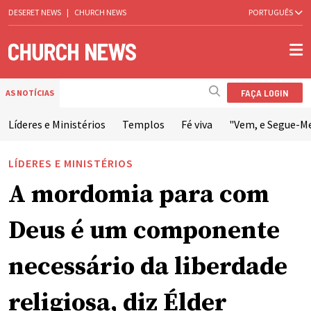
DESERET NEWS
|
CHURCH NEWS
PORTUGUÊS
FAÇA LOGIN
AS NOTÍCIAS
Líderes e Ministérios
Templos
Fé viva
"Vem, e Segue-M
LÍDERES E MINISTÉRIOS
A mordomia para com
Deus é um componente
necessário da liberdade
religiosa, diz Élder