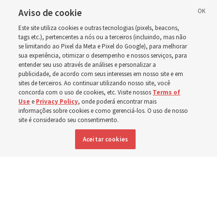
deficiência ao redor do
Aviso de cookie
Este site utiliza cookies e outras tecnologias (pixels, beacons,
mundo, incluindo no
tags etc.), pertencentes a nós ou a terceiros (incluindo, mas não
se limitando ao Pixel da Meta e Pixel do Google), para melhorar
sua experiência, otimizar o desempenho e nossos serviços, para
Brasil
entender seu uso através de análises e personalizar a
publicidade, de acordo com seus interesses em nosso site e em
sites de terceiros. Ao continuar utilizando nosso site, você
Esforços no Brasil, Indonésia, El Salvador e Argentina
concorda com o uso de cookies, etc. Visite nossos
Terms of
Use
e
Privacy Policy
, onde poderá encontrar mais
têm se concentrado no cuidado de pessoas com
informações sobre cookies e como gerenciá-los. O uso de nosso
site é considerado seu consentimento.
deficiência
Aceitar cookies
6 agosto 2026, 6:59 p.m. MDT
Compartilhar
Inglês
|
Espanhol
DISPONÍVEL EM: