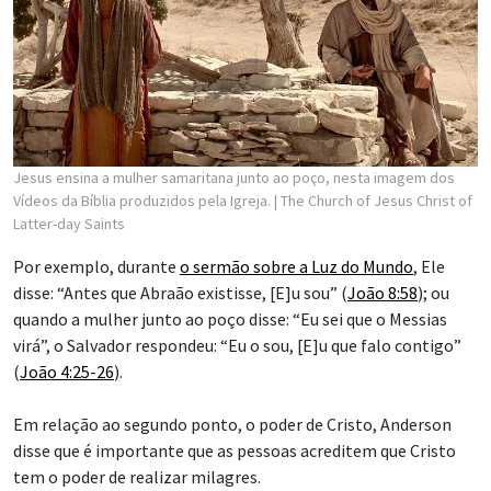
Jesus ensina a mulher samaritana junto ao poço, nesta imagem dos
Vídeos da Bíblia produzidos pela Igreja.
| The Church of Jesus Christ of
Latter-day Saints
Por exemplo, durante
o sermão sobre a Luz do Mundo
, Ele
disse: “Antes que Abraão existisse, [E]u sou” (
João 8:58
); ou
quando a mulher junto ao poço disse: “Eu sei que o Messias
virá”, o Salvador respondeu: “Eu o sou, [E]u que falo contigo”
(
João 4:25-26
).
Em relação ao segundo ponto, o poder de Cristo, Anderson
disse que é importante que as pessoas acreditem que Cristo
tem o poder de realizar milagres.