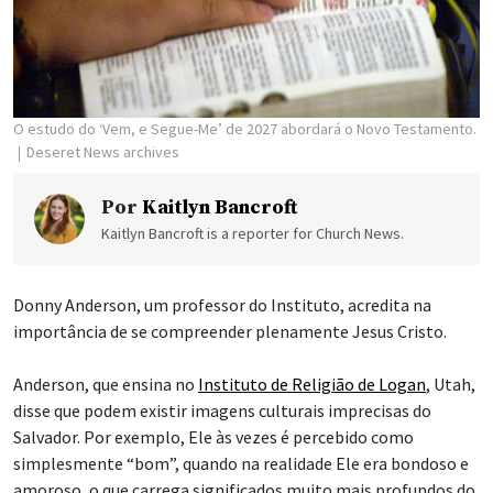
O estudo do ‘Vem, e Segue-Me’ de 2027 abordará o Novo Testamento.
Deseret News archives
Por
Kaitlyn Bancroft
Kaitlyn Bancroft is a reporter for Church News.
Donny Anderson, um professor do Instituto, acredita na
importância de se compreender plenamente Jesus Cristo.
Anderson, que ensina no
Instituto de Religião de Logan
, Utah,
disse que podem existir imagens culturais imprecisas do
Salvador. Por exemplo, Ele às vezes é percebido como
simplesmente “bom”, quando na realidade Ele era bondoso e
amoroso, o que carrega significados muito mais profundos do