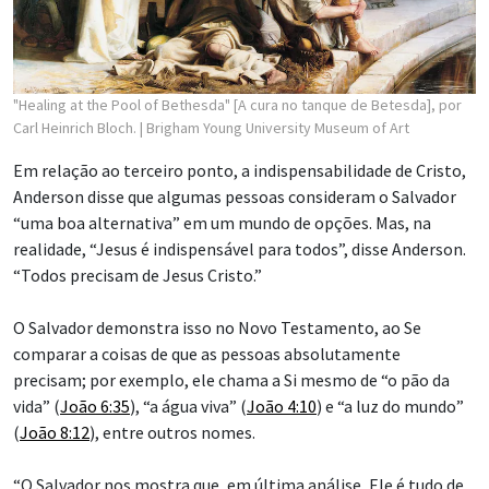
"Healing at the Pool of Bethesda" [A cura no tanque de Betesda], por
Carl Heinrich Bloch.
| Brigham Young University Museum of Art
Em relação ao terceiro ponto, a indispensabilidade de Cristo,
Anderson disse que algumas pessoas consideram o Salvador
“uma boa alternativa” em um mundo de opções. Mas, na
realidade, “Jesus é indispensável para todos”, disse Anderson.
“Todos precisam de Jesus Cristo.”
O Salvador demonstra isso no Novo Testamento, ao Se
comparar a coisas de que as pessoas absolutamente
precisam; por exemplo, ele chama a Si mesmo de “o pão da
vida” (
João 6:35
), “a água viva” (
João 4:10
) e “a luz do mundo”
(
João 8:12
), entre outros nomes.
“O Salvador nos mostra que, em última análise, Ele é tudo de