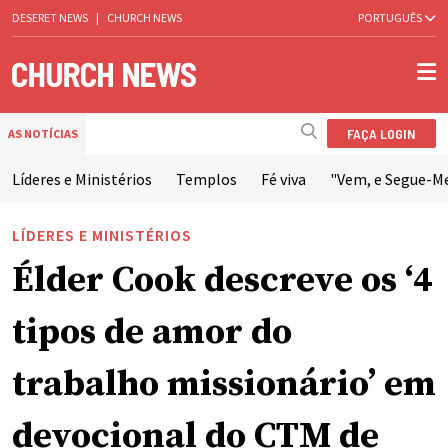
DESERET NEWS
|
CHURCH NEWS
PORTUGUÊS
FAÇA LOGIN
AS NOTÍCIAS
Líderes e Ministérios
Templos
Fé viva
"Vem, e Segue-M
LÍDERES E MINISTÉRIOS
Élder Cook descreve os ‘4
tipos de amor do
trabalho missionário’ em
devocional do CTM de