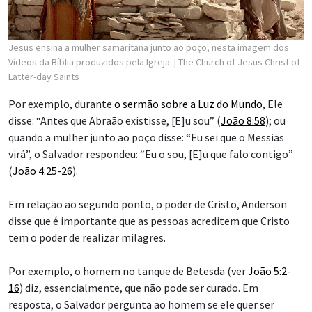
Jesus ensina a mulher samaritana junto ao poço, nesta imagem dos
Vídeos da Bíblia produzidos pela Igreja.
| The Church of Jesus Christ of
Latter-day Saints
Por exemplo, durante
o sermão sobre a Luz do Mundo
, Ele
disse: “Antes que Abraão existisse, [E]u sou” (
João 8:58
); ou
quando a mulher junto ao poço disse: “Eu sei que o Messias
virá”, o Salvador respondeu: “Eu o sou, [E]u que falo contigo”
(
João 4:25-26
).
Em relação ao segundo ponto, o poder de Cristo, Anderson
disse que é importante que as pessoas acreditem que Cristo
tem o poder de realizar milagres.
Por exemplo, o homem no tanque de Betesda (ver
João 5:2-
16
) diz, essencialmente, que não pode ser curado. Em
resposta, o Salvador pergunta ao homem se ele quer ser