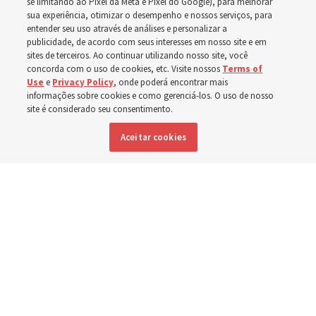
se limitando ao Pixel da Meta e Pixel do Google), para melhorar
sua experiência, otimizar o desempenho e nossos serviços, para
Brasil
entender seu uso através de análises e personalizar a
publicidade, de acordo com seus interesses em nosso site e em
sites de terceiros. Ao continuar utilizando nosso site, você
Esforços no Brasil, Indonésia, El Salvador e Argentina
concorda com o uso de cookies, etc. Visite nossos
Terms of
Use
e
Privacy Policy
, onde poderá encontrar mais
têm se concentrado no cuidado de pessoas com
informações sobre cookies e como gerenciá-los. O uso de nosso
deficiência
site é considerado seu consentimento.
Aceitar cookies
6 agosto 2026, 6:59 p.m. MDT
Compartilhar
Inglês
|
Espanhol
DISPONÍVEL EM: