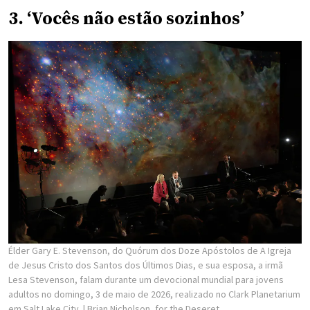
3. ‘Vocês não estão sozinhos’
Élder Gary E. Stevenson, do Quórum dos Doze Apóstolos de A Igreja
de Jesus Cristo dos Santos dos Últimos Dias, e sua esposa, a irmã
Lesa Stevenson, falam durante um devocional mundial para jovens
adultos no domingo, 3 de maio de 2026, realizado no Clark Planetarium
em Salt Lake City.
| Brian Nicholson, for the Deseret