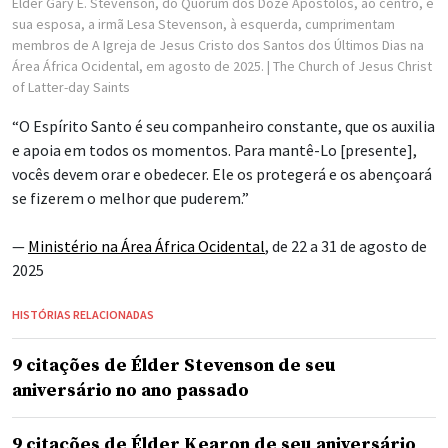
Élder Gary E. Stevenson, do Quórum dos Doze Apóstolos, ao centro, e
sua esposa, a irmã Lesa Stevenson, à esquerda, cumprimentam
membros de A Igreja de Jesus Cristo dos Santos dos Últimos Dias na
Área África Ocidental, em agosto de 2025.
| The Church of Jesus Christ
of Latter-day Saints
“O Espírito Santo é seu companheiro constante, que os auxilia
e apoia em todos os momentos. Para mantê-Lo [presente],
vocês devem orar e obedecer. Ele os protegerá e os abençoará
se fizerem o melhor que puderem.”
—
Ministério na Área África Ocidental
, de 22 a 31 de agosto de
2025
HISTÓRIAS RELACIONADAS
9 citações de Élder Stevenson de seu
aniversário no ano passado
9 citações de Élder Kearon de seu aniversário