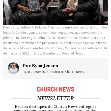
Presidente Jeffrey R. Holland, Presidente em Exercício do Quórum dos
Doze Apóstolos, conversa com Jean Augustine, que serviu como a
primeira mulher negra eleita para o Parlamento canadense, para uma
discussão e também para presenteá-la com uma cópia personalizada
do Livro de Mórmon em Toronto, Ontário, Canadá na segunda-feira, 24
de março de 2025.
Scott G Winterton, Deseret News
Por
Ryan Jensen
Ryan Jensen is the editor of Church News.
NEWSLETTER
Receba destaques do Church News entregues
semanalmente na sua caixa de entrada grátis.