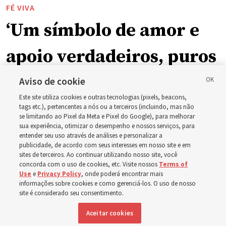
FÉ VIVA
‘Um símbolo de amor e
apoio verdadeiros, puros
e humanos’: Como a
Aviso de cookie
Este site utiliza cookies e outras tecnologias (pixels, beacons,
Igreja está apoiando
tags etc.), pertencentes a nós ou a terceiros (incluindo, mas não
se limitando ao Pixel da Meta e Pixel do Google), para melhorar
sua experiência, otimizar o desempenho e nossos serviços, para
crianças, bebês e mães
entender seu uso através de análises e personalizar a
publicidade, de acordo com seus interesses em nosso site e em
sites de terceiros. Ao continuar utilizando nosso site, você
em toda a Ásia
concorda com o uso de cookies, etc. Visite nossos
Terms of
Use
e
Privacy Policy
, onde poderá encontrar mais
informações sobre cookies e como gerenciá-los. O uso de nosso
Nos últimos meses, a Igreja doou equipamentos, fundos
site é considerado seu consentimento.
e um novo edifício para melhorar o atendimento
Aceitar cookies
materno-infantil, da Mongólia à Tailândia