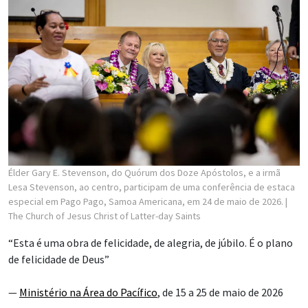
Élder Gary E. Stevenson, do Quórum dos Doze Apóstolos, e a irmã
Lesa Stevenson, ao centro, participam de uma conferência de estaca
especial em Pago Pago, Samoa Americana, em 24 de maio de 2026.
|
The Church of Jesus Christ of Latter-day Saints
“Esta é uma obra de felicidade, de alegria, de júbilo. É o plano
de felicidade de Deus”
—
Ministério na Área do Pacífico
, de 15 a 25 de maio de 2026