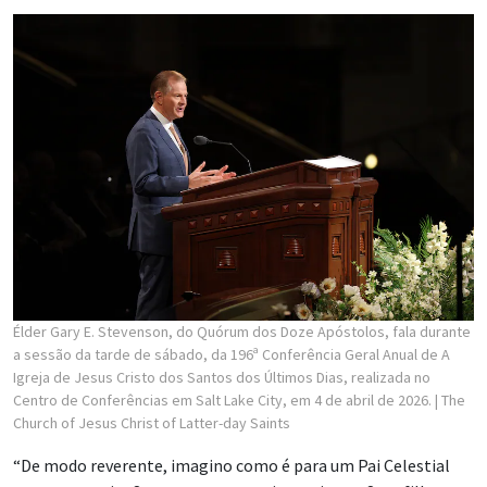
Élder Gary E. Stevenson, do Quórum dos Doze Apóstolos, fala durante
a sessão da tarde de sábado, da 196ª Conferência Geral Anual de A
Igreja de Jesus Cristo dos Santos dos Últimos Dias, realizada no
Centro de Conferências em Salt Lake City, em 4 de abril de 2026.
| The
Church of Jesus Christ of Latter-day Saints
“De modo reverente, imagino como é para um Pai Celestial