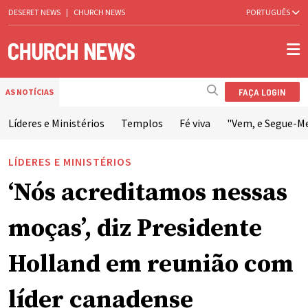
DESERET NEWS
|
CHURCH NEWS
PORTUGUÊS
FAÇA LOGIN
AS NOTÍCIAS
Líderes e Ministérios
Templos
Fé viva
"Vem, e Segue-M
LÍDERES E MINISTÉRIOS
‘Nós acreditamos nessas
moças’, diz Presidente
Holland em reunião com
líder canadense