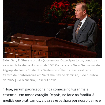
Élder Gary E. Stevenson, do Quórum dos Doze Apóstolos, conduz a
sessão da tarde de domingo da 195ª Conferência Geral Semianual de
A Igreja de Jesus Cristo dos Santos dos Últimos Dias, realizada no
Centro de Conferências em Salt Lake City no domingo, 5 de outubro
de 2025.
| Rio Giancarlo, Deseret News
“Hoje, ser um pacificador ainda começa no lugar mais
essencial: em nosso coração. Depois, no lar e na família. À
medida que praticamos, a paz se espalhará por nosso bairro e