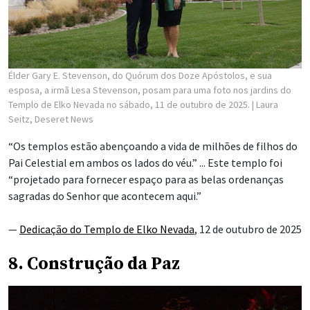
Élder Gary E. Stevenson, do Quórum dos Doze Apóstolos, e sua
esposa, a irmã Lesa Stevenson, posam para uma foto nos jardins do
Templo de Elko Nevada no sábado, 11 de outubro de 2025.
| Laura
Seitz, Deseret News
“Os templos estão abençoando a vida de milhões de filhos do
Pai Celestial em ambos os lados do véu.” ... Este templo foi
“projetado para fornecer espaço para as belas ordenanças
sagradas do Senhor que acontecem aqui.”
—
Dedicação do Templo de Elko Nevada
, 12 de outubro de 2025
8. Construção da Paz