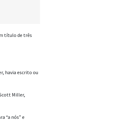
m título de três
r, havia escrito ou
cott Miller,
a “a nós” e