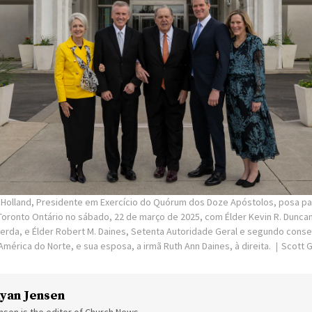
. Holland, Presidente em Exercício do Quórum dos Doze Apóstolos, posa p
Toronto Ontário no sábado, 22 de março de 2025, com Élder Kevin R. Duncan
erda, e Élder Robert M. Daines, Setenta Autoridade Geral e segundo conse
mérica do Norte, e sua esposa, a irmã Ruth Ann Daines, à direita.
Scott G
yan Jensen