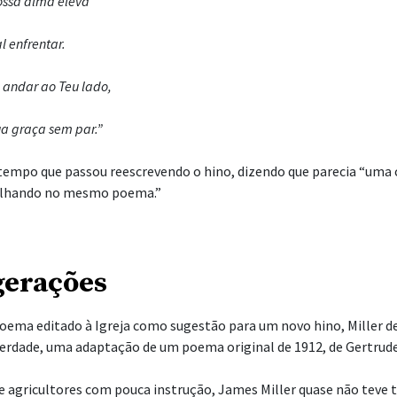
nossa alma eleva
 enfrentar.
 andar ao Teu lado,
ua graça sem par.”
 tempo que passou reescrevendo o hino, dizendo que parecia “um
alhando no mesmo poema.”
gerações
ema editado à Igreja como sugestão para um novo hino, Miller de
 verdade, uma adaptação de um poema original de 1912, de Gertrud
e agricultores com pouca instrução, James Miller quase não teve