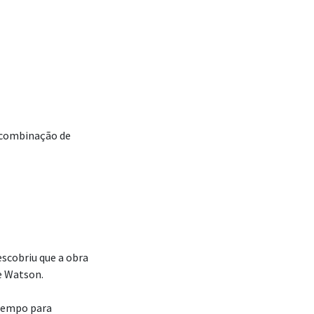
a combinação de
scobriu que a obra
e Watson.
 tempo para