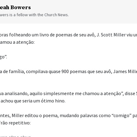
eah Bowers
ers is a fellow with the Church News.
ras folheando um livro de poemas de seu avô, J. Scott Miller viu u
hamou a atenção:
go”.
ia de família, compilava quase 900 poemas que seu avô, James Mille
a analisando, aquilo simplesmente me chamou a atenção”, disse S
achou que seria um ótimo hino.
ntes, Miller editou o poema, mudando palavras como “comigo” par
rão repetitivo: