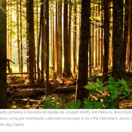
ado, próximo à fazenda da família de Joseph Smith, em Palmyra, Nova York
nos, orou por orientação celestial no bosque e viu o Pai Celestial e Jesus 
ter-day Saints