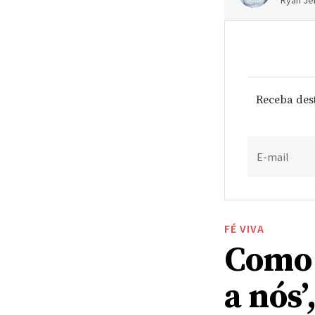
Ryan Jen
Receba des
E-mail
FÉ VIVA
Como o
a nós’