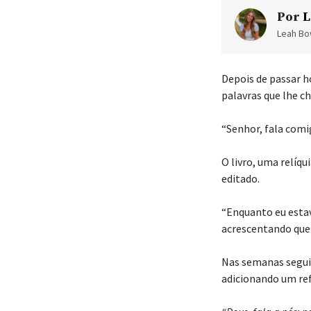
Por
L
Leah Bow
Depois de passar ho
palavras que lhe c
“Senhor, fala comi
O livro, uma relíqu
editado.
“Enquanto eu estav
acrescentando que 
Nas semanas segui
adicionando um ref