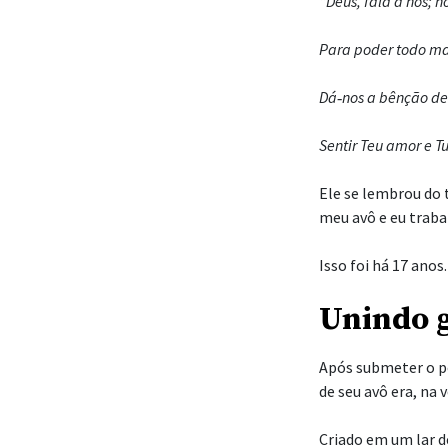
“Deus, fala a nós; 
Para poder todo mal
Dá‑nos a bênção de
Sentir Teu amor e T
Ele se lembrou do
meu avô e eu trab
Isso foi há 17 anos.
Unindo 
Após submeter o po
de seu avô era, na
Criado em um lar d