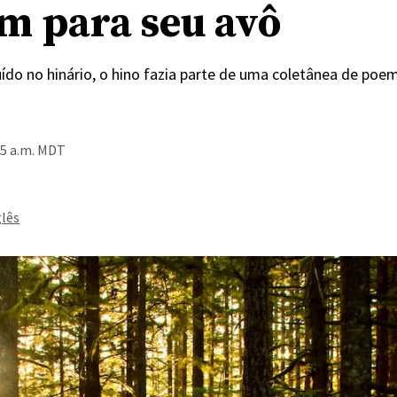
 para seu avô
uído no hinário, o hino fazia parte de uma coletânea de poe
35 a.m. MDT
glês