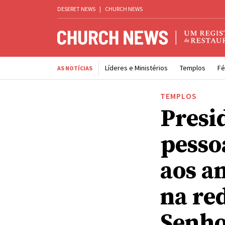
DESERET NEWS
|
CHURCH NEWS
Líderes e Ministérios
Templos
Fé
AS NOTÍCIAS
TEMPLOS
Presi
pesso
aos a
na re
Senho