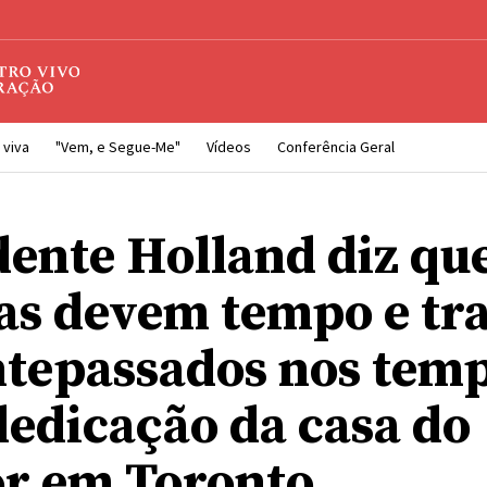
 viva
"Vem, e Segue-Me"
Vídeos
Conferência Geral
dente Holland diz que
as devem tempo e tr
ntepassados nos temp
dedicação da casa do
r em Toronto