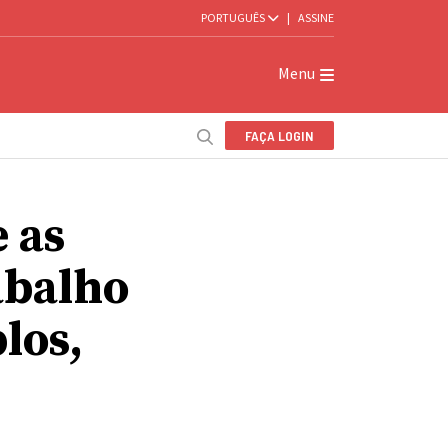
PORTUGUÊS
|
ASSINE
Menu
FAÇA LOGIN
 as
abalho
los,