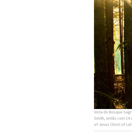
Vista do Bosque Sagr
Smith, então com 14 a
of Jesus Christ of Lat