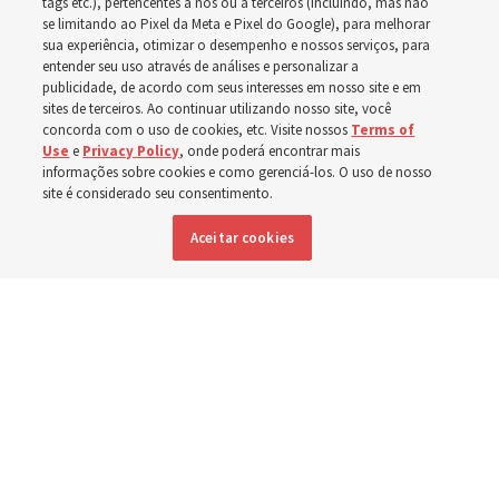
tags etc.), pertencentes a nós ou a terceiros (incluindo, mas não
também temos a responsabilidade de compartilhá-la
se limitando ao Pixel da Meta e Pixel do Google), para melhorar
sua experiência, otimizar o desempenho e nossos serviços, para
com os outros”
entender seu uso através de análises e personalizar a
publicidade, de acordo com seus interesses em nosso site e em
sites de terceiros. Ao continuar utilizando nosso site, você
8 agosto 2026, 1:20 p.m. MDT
Compartilhar
concorda com o uso de cookies, etc. Visite nossos
Terms of
Use
e
Privacy Policy
, onde poderá encontrar mais
informações sobre cookies e como gerenciá-los. O uso de nosso
site é considerado seu consentimento.
Inglês
DISPONÍVEL EM:
Aceitar cookies