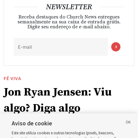
NEWSLETTER
Receba destaques do Church News entregues
semanalmente na sua caixa de entrada grátis.
Digite seu endereço de e-mail abaixo.
E-mail
FÉ VIVA
Jon Ryan Jensen: Viu
algo? Diga algo
Aviso de cookie
“Quando adquirimos um testemunho de uma verdade
Este site utiliza cookies e outras tecnologias (pixels, beacons,
evangélica por meio da inspiração do Espírito Santo,