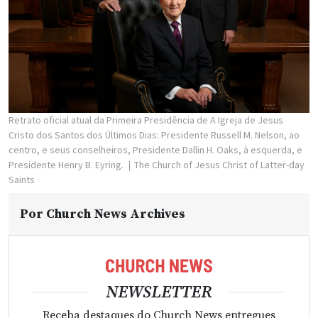
Retrato oficial atual da Primeira Presidência de A Igreja de Jesus
Cristo dos Santos dos Últimos Dias: Presidente Russell M. Nelson, ao
centro, e seus conselheiros, Presidente Dallin H. Oaks, à esquerda, e
Presidente Henry B. Eyring.
The Church of Jesus Christ of Latter-day
Saints
Por
Church News Archives
NEWSLETTER
Receba destaques do Church News entregues