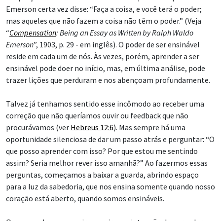
Emerson certa vez disse: “Faça a coisa, e você terá o poder;
mas aqueles que não fazem a coisa não têm o poder.” (Veja
“
Compensation
: Being an Essay as Written by Ralph Waldo
Emerson
”, 1903, p. 29 - em inglês). O poder de ser ensinável
reside em cada um de nós. Às vezes, porém, aprender a ser
ensinável pode doer no início, mas, em última análise, pode
trazer lições que perduram e nos abençoam profundamente.
Talvez já tenhamos sentido esse incômodo ao receber uma
correção que não queríamos ouvir ou feedback que não
procurávamos (ver
Hebreus 12:6
). Mas sempre há uma
oportunidade silenciosa de dar um passo atrás e perguntar: “O
que posso aprender com isso? Por que estou me sentindo
assim? Seria melhor rever isso amanhã?” Ao fazermos essas
perguntas, começamos a baixar a guarda, abrindo espaço
para a luz da sabedoria, que nos ensina somente quando nosso
coração está aberto, quando somos ensináveis.