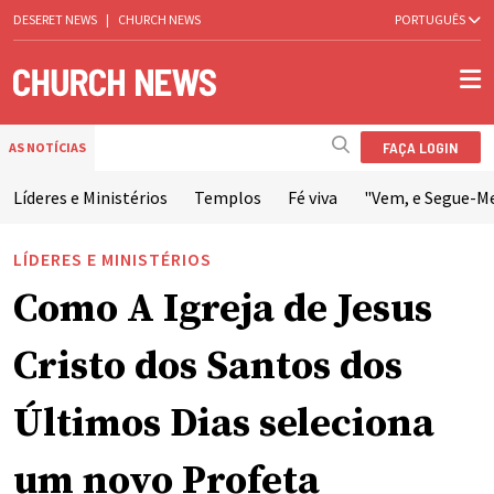
DESERET NEWS
|
CHURCH NEWS
PORTUGUÊS
FAÇA LOGIN
AS NOTÍCIAS
Líderes e Ministérios
Templos
Fé viva
"Vem, e Segue-M
LÍDERES E MINISTÉRIOS
Como A Igreja de Jesus
Cristo dos Santos dos
Últimos Dias seleciona
um novo Profeta