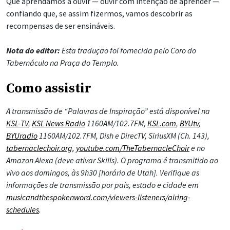
Que aprendamos a ouvir — ouvir com intenção de aprender —
confiando que, se assim fizermos, vamos descobrir as
recompensas de ser ensináveis.
Nota do editor:
Esta tradução foi fornecida pelo Coro do
Tabernáculo na Praça do Templo.
Como assistir
A transmissão de “Palavras de Inspiração” está disponível na
KSL-TV
,
KSL News Radio
1160AM/102.7FM,
KSL.com
,
BYUtv
,
BYUradio
1160AM/102.7FM, Dish e DirecTV, SiriusXM (Ch. 143),
tabernaclechoir.org
,
youtube.com/TheTabernacleChoir
e no
Amazon Alexa (deve ativar Skills). O programa é transmitido ao
vivo aos domingos, às 9h30 [horário de Utah]. Verifique as
informações de transmissão por país, estado e cidade em
musicandthespokenword.com/viewers-listeners/airing-
schedules
.