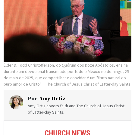
Élder D. Todd Christofferson, do Quórum dos Doze Apóstolos, ensina
durante um devocional transmitido por todo o México no domingo, 25
de maio de 2025, que compartilhar e convidar é um "fruto natural do
puro amor de Cristo".
The Church of Jesus Christ of Latter-day Saints
Por
Amy Ortiz
Amy Ortiz covers faith and The Church of Jesus Christ
of Latter-day Saints.