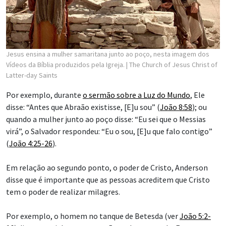
Jesus ensina a mulher samaritana junto ao poço, nesta imagem dos
Vídeos da Bíblia produzidos pela Igreja.
| The Church of Jesus Christ of
Latter-day Saints
Por exemplo, durante
o sermão sobre a Luz do Mundo
, Ele
disse: “Antes que Abraão existisse, [E]u sou” (
João 8:58
); ou
quando a mulher junto ao poço disse: “Eu sei que o Messias
virá”, o Salvador respondeu: “Eu o sou, [E]u que falo contigo”
(
João 4:25-26
).
Em relação ao segundo ponto, o poder de Cristo, Anderson
disse que é importante que as pessoas acreditem que Cristo
tem o poder de realizar milagres.
Por exemplo, o homem no tanque de Betesda (ver
João 5:2-