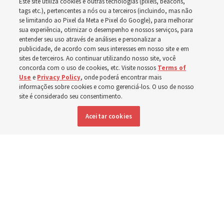
Este site utiliza cookies e outras tecnologias (pixels, beacons,
mundo, incluindo no
tags etc.), pertencentes a nós ou a terceiros (incluindo, mas não
se limitando ao Pixel da Meta e Pixel do Google), para melhorar
sua experiência, otimizar o desempenho e nossos serviços, para
Brasil
entender seu uso através de análises e personalizar a
publicidade, de acordo com seus interesses em nosso site e em
sites de terceiros. Ao continuar utilizando nosso site, você
Esforços no Brasil, Indonésia, El Salvador e Argentina
concorda com o uso de cookies, etc. Visite nossos
Terms of
Use
e
Privacy Policy
, onde poderá encontrar mais
têm se concentrado no cuidado de pessoas com
informações sobre cookies e como gerenciá-los. O uso de nosso
site é considerado seu consentimento.
deficiência
Aceitar cookies
6 agosto 2026, 6:59 p.m. MDT
Compartilhar
Inglês
|
Espanhol
DISPONÍVEL EM: