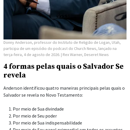
Donny Anderson, professor do Instituto de Religião de Logan, Utah,
participa de um episódio do podcast do Church News, lançado na
terça-feira, 4 de agosto de 2026.
| Rex Warner, Deseret News
4 formas pelas quais o Salvador Se
revela
Anderson identificou quatro maneiras principais pelas quais o
Salvador se revela no Novo Testamento:
Por meio de Sua divindade
Por meio de Seu poder
Por meio de Sua indispensabilidade
Por meio de Seu papel primordial em todos os assuntos