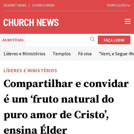
DESERET NEWS
|
CHURCH NEWS
PORTUGUÊS
FAÇA LOGIN
AS NOTÍCIAS
Líderes e Ministérios
Templos
Fé viva
"Vem, e Segue-M
LÍDERES E MINISTÉRIOS
Compartilhar e convidar
é um ‘fruto natural do
puro amor de Cristo’,
ensina Élder