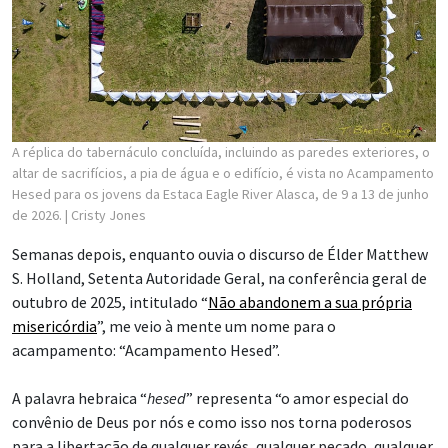
A réplica do tabernáculo concluída, incluindo as paredes exteriores, o
altar de sacrifícios, a pia de água e o edifício, é vista no Acampamento
Hesed para os jovens da Estaca Eagle River Alasca, de 9 a 13 de junho
de 2026.
| Cristy Jones
Semanas depois, enquanto ouvia o discurso de Élder Matthew
S. Holland, Setenta Autoridade Geral, na conferência geral de
outubro de 2025, intitulado “
Não abandonem a sua própria
misericórdia
”, me veio à mente um nome para o
acampamento: “Acampamento Hesed”.
A palavra hebraica “
hesed
” representa “o amor especial do
convênio de Deus por nós e como isso nos torna poderosos
para a libertação de qualquer revés, qualquer pecado, qualquer