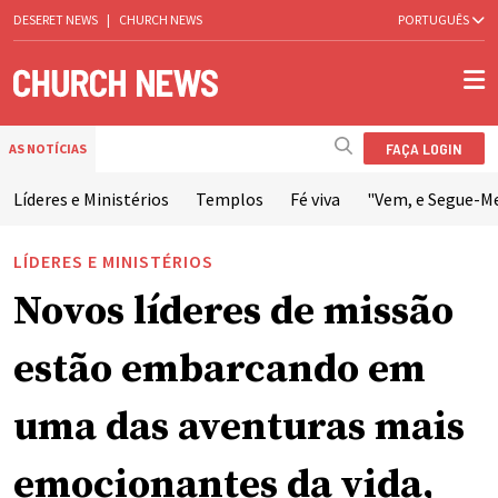
DESERET NEWS
|
CHURCH NEWS
PORTUGUÊS
FAÇA LOGIN
AS NOTÍCIAS
Líderes e Ministérios
Templos
Fé viva
"Vem, e Segue-M
LÍDERES E MINISTÉRIOS
Novos líderes de missão
estão embarcando em
uma das aventuras mais
emocionantes da vida,