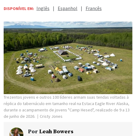
Inglês
|
Espanhol
|
Francês
DISPONÍVEL EM:
Trezentos jovens e outros 100 líderes armam suas tendas voltadas à
réplica do tabernáculo em tamanho real na Estaca Eagle River Alaska,
durante o acampamento de jovens "Camp Hesed", realizado de 9 a 13
de junho de 2026.
Cristy Jones
Por
Leah Bowers