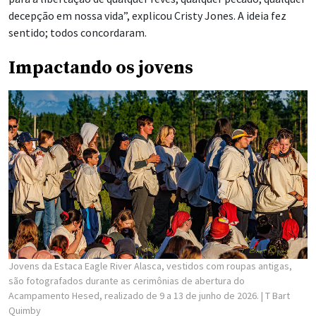
decepção em nossa vida”, explicou Cristy Jones. A ideia fez
sentido; todos concordaram.
Impactando os jovens
Jovens da Estaca Eagle River Alasca, vestidos com roupas antigas,
são fotografados durante as cerimônias de abertura do
Acampamento Hesed, realizado de 9 a 13 de junho de 2026.
| T Bart
Quimby