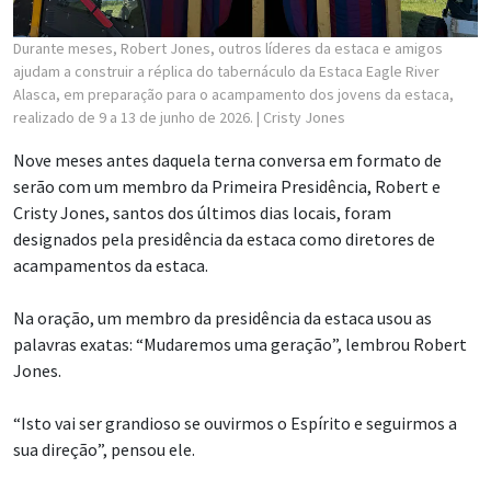
Durante meses, Robert Jones, outros líderes da estaca e amigos
ajudam a construir a réplica do tabernáculo da Estaca Eagle River
Alasca, em preparação para o acampamento dos jovens da estaca,
realizado de 9 a 13 de junho de 2026.
| Cristy Jones
Nove meses antes daquela terna conversa em formato de
serão com um membro da Primeira Presidência, Robert e
Cristy Jones, santos dos últimos dias locais, foram
designados pela presidência da estaca como diretores de
acampamentos da estaca.
Na oração, um membro da presidência da estaca usou as
palavras exatas: “Mudaremos uma geração”, lembrou Robert
Jones.
“Isto vai ser grandioso se ouvirmos o Espírito e seguirmos a
sua direção”, pensou ele.