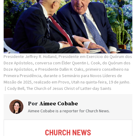
Presidente Jeffrey R. Holland, Presidente em Exercício do Quórum dos
Doze Apóstolos, conversa com Élder Quentin L. Cook, do Quórum dos
Doze Apóstolos, e Presidente Dallin H. Oaks, primeiro conselheiro na
Primeira Presidência, durante o Seminário para Novos Líderes de
Missão de 2025, realizado em Provo, Utah na quinta-feira, 19 de junho.
Cody Bell, The Church of Jesus Christ of Latter-day Saints
Por
Aimee Cobabe
Aimee Cobabe is a reporter for Church News.