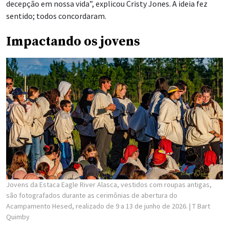
decepção em nossa vida”, explicou Cristy Jones. A ideia fez
sentido; todos concordaram.
Impactando os jovens
Jovens da Estaca Eagle River Alasca, vestidos com roupas antigas,
são fotografados durante as cerimônias de abertura do
Acampamento Hesed, realizado de 9 a 13 de junho de 2026.
| T Bart
Quimby