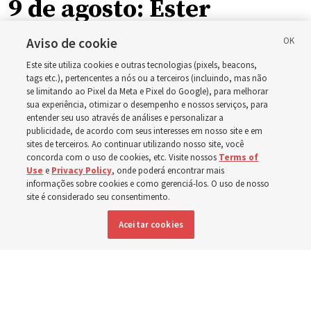
9 de agosto: Ester
Aviso de cookie
O guia de estudo desta semana inclui a história da
Este site utiliza cookies e outras tecnologias (pixels, beacons,
rainha Ester, que arriscou a própria vida para salvar seu
tags etc.), pertencentes a nós ou a terceiros (incluindo, mas não
povo
se limitando ao Pixel da Meta e Pixel do Google), para melhorar
sua experiência, otimizar o desempenho e nossos serviços, para
entender seu uso através de análises e personalizar a
2 agosto 2026, 1:00 p.m. MDT
Compartilhar
publicidade, de acordo com seus interesses em nosso site e em
sites de terceiros. Ao continuar utilizando nosso site, você
concorda com o uso de cookies, etc. Visite nossos
Terms of
Use
e
Privacy Policy
, onde poderá encontrar mais
informações sobre cookies e como gerenciá-los. O uso de nosso
Inglês
|
Espanhol
|
Francês
DISPONÍVEL EM:
site é considerado seu consentimento.
Aceitar cookies