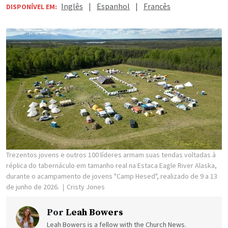
Inglês
|
Espanhol
|
Francês
DISPONÍVEL EM:
Trezentos jovens e outros 100 líderes armam suas tendas voltadas à
réplica do tabernáculo em tamanho real na Estaca Eagle River Alaska,
durante o acampamento de jovens "Camp Hesed", realizado de 9 a 13
de junho de 2026.
Cristy Jones
Por
Leah Bowers
Leah Bowers is a fellow with the Church News.