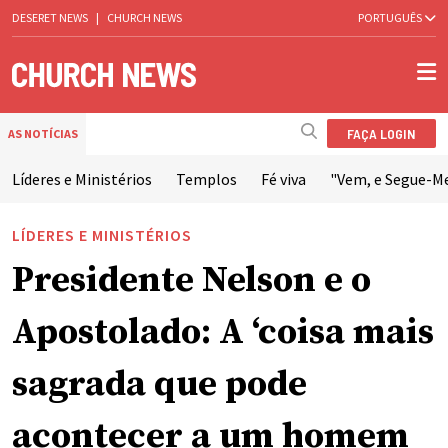
DESERET NEWS
|
CHURCH NEWS
PORTUGUÊS
FAÇA LOGIN
AS NOTÍCIAS
Líderes e Ministérios
Templos
Fé viva
"Vem, e Segue-M
LÍDERES E MINISTÉRIOS
Presidente Nelson e o
Apostolado: A ‘coisa mais
sagrada que pode
acontecer a um homem