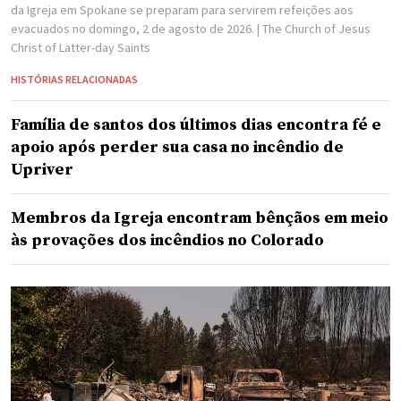
da Igreja em Spokane se preparam para servirem refeições aos
evacuados no domingo, 2 de agosto de 2026.
| The Church of Jesus
Christ of Latter-day Saints
HISTÓRIAS RELACIONADAS
Família de santos dos últimos dias encontra fé e
apoio após perder sua casa no incêndio de
Upriver
Membros da Igreja encontram bênçãos em meio
às provações dos incêndios no Colorado