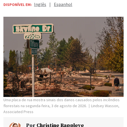
Inglês
|
Espanhol
DISPONÍVEL EM:
Uma placa de rua mostra sinais dos danos causados pelos incêndios
florestais na segunda-feira, 3 de agosto de 2026.
Lindsey Wasson,
Associated Press
Por
Christine Rappleye