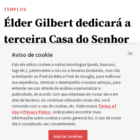
TEMPLOS
Élder Gilbert dedicará a
terceira Casa do Senhor
em Wyoming
Aviso de cookie
Este site utiliza cookies e outras tecnologias (pixels, beacons,
tags etc.), pertencentes a nós ou a terceiros (incluindo, mas não
A dedicação do Templo Cody Wyoming em outubro será
se limitando ao Pixel da Meta e Pixel do Google), para melhorar
a primeira realizada por Élder Clark G. Gilbert
sua experiência, otimizar o desempenho e nossos serviços, para
entender seu uso através de análises e personalizar a
publicidade, de acordo com seus interesses em nosso site e em
7 agosto 2026, 2:40 p.m. MDT
Compartilhar
sites de terceiros. Ao continuar utilizando nosso site, você
concorda com o uso de cookies, etc. Visite nossos
Terms of
Use
e
Privacy Policy
, onde poderá encontrar mais
informações sobre cookies e como gerenciá-los. O uso de nosso
site é considerado seu consentimento.
Inglês
|
Espanhol
DISPONÍVEL EM:
Aceitar cookies