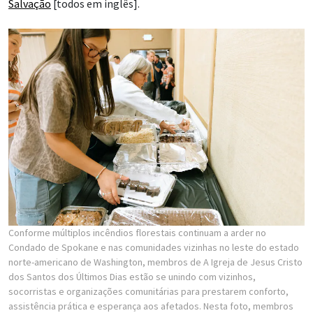
Salvação
[todos em inglês].
Conforme múltiplos incêndios florestais continuam a arder no
Condado de Spokane e nas comunidades vizinhas no leste do estado
norte-americano de Washington, membros de A Igreja de Jesus Cristo
dos Santos dos Últimos Dias estão se unindo com vizinhos,
socorristas e organizações comunitárias para prestarem conforto,
assistência prática e esperança aos afetados. Nesta foto, membros