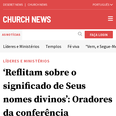
DESERET NEWS
|
CHURCH NEWS
PORTUGUÊS
FAÇA LOGIN
AS NOTÍCIAS
Líderes e Ministérios
Templos
Fé viva
"Vem, e Segue-M
LÍDERES E MINISTÉRIOS
‘Reflitam sobre o
significado de Seus
nomes divinos’: Oradores
da conferência