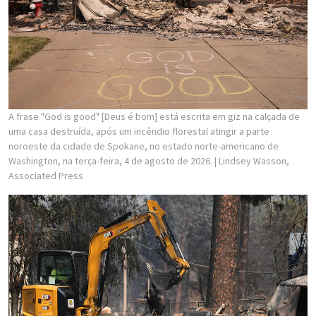
A frase "God is good" [Deus é bom] está escrita em giz na calçada de
uma casa destruída, após um incêndio florestal atingir a parte
noroeste da cidade de Spokane, no estado norte-americano de
Washington, na terça-feira, 4 de agosto de 2026.
| Lindsey Wasson,
Associated Press