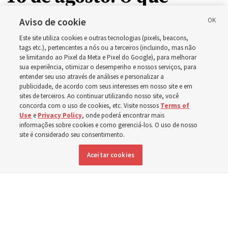
líderes da Igreja
Aviso de cookie
Este site utiliza cookies e outras tecnologias (pixels, beacons,
disseram sobre Jó 1-3,
tags etc.), pertencentes a nós ou a terceiros (incluindo, mas não
se limitando ao Pixel da Meta e Pixel do Google), para melhorar
sua experiência, otimizar o desempenho e nossos serviços, para
12-14, 19, 21-24, 38-40,
entender seu uso através de análises e personalizar a
publicidade, de acordo com seus interesses em nosso site e em
42?
sites de terceiros. Ao continuar utilizando nosso site, você
concorda com o uso de cookies, etc. Visite nossos
Terms of
Use
e
Privacy Policy
, onde poderá encontrar mais
informações sobre cookies e como gerenciá-los. O uso de nosso
O guia de estudo desta semana inclui a história das
site é considerado seu consentimento.
provações de Jó
Aceitar cookies
9 agosto 2026, 5:15 p.m. MDT
Compartilhar
Inglês
|
Francês
DISPONÍVEL EM: