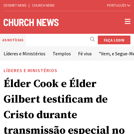
DESERET NEWS
|
CHURCH NEWS
PORTUGUÊS
FAÇA LOGIN
AS NOTÍCIAS
Líderes e Ministérios
Templos
Fé viva
"Vem, e Segue-M
LÍDERES E MINISTÉRIOS
Élder Cook e Élder
Gilbert testificam de
Cristo durante
transmissão especial no