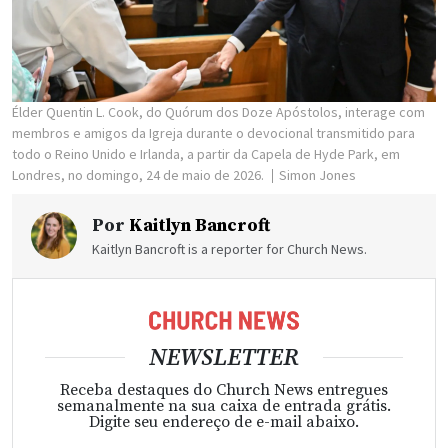
Élder Quentin L. Cook, do Quórum dos Doze Apóstolos, interage com
membros e amigos da Igreja durante o devocional transmitido para
todo o Reino Unido e Irlanda, a partir da Capela de Hyde Park, em
Londres, no domingo, 24 de maio de 2026.
Simon Jones
Por
Kaitlyn Bancroft
Kaitlyn Bancroft is a reporter for Church News.
NEWSLETTER
Receba destaques do Church News entregues
semanalmente na sua caixa de entrada grátis.
Digite seu endereço de e-mail abaixo.