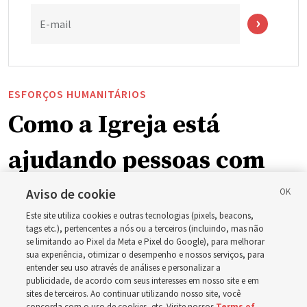
E-mail
ESFORÇOS HUMANITÁRIOS
Como a Igreja está
ajudando pessoas com
deficiência ao redor do
Aviso de cookie
Este site utiliza cookies e outras tecnologias (pixels, beacons,
mundo, incluindo no
tags etc.), pertencentes a nós ou a terceiros (incluindo, mas não
se limitando ao Pixel da Meta e Pixel do Google), para melhorar
sua experiência, otimizar o desempenho e nossos serviços, para
Brasil
entender seu uso através de análises e personalizar a
publicidade, de acordo com seus interesses em nosso site e em
sites de terceiros. Ao continuar utilizando nosso site, você
Esforços no Brasil, Indonésia, El Salvador e Argentina
concorda com o uso de cookies, etc. Visite nossos
Terms of