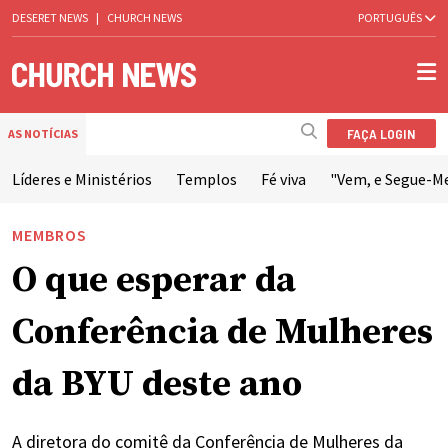
DESERET NEWS
|
CHURCH NEWS
PORTUGUÊS
FAÇA LOGIN
AS NOTÍCIAS
Líderes e Ministérios
Templos
Fé viva
"Vem, e Segue-M
MEMBROS
O que esperar da
Conferência de Mulheres
da BYU deste ano
A diretora do comitê da Conferência de Mulheres da