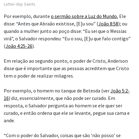
Latter-day Saints
Por exemplo, durante
o sermão sobre a Luz do Mundo
, Ele
disse: “Antes que Abraão existisse, [E]u sou” (
João 8:58
); ou
quando a mulher junto ao poço disse: “Eu sei que o Messias
virá”, o Salvador respondeu: “Eu o sou, [E]u que falo contigo”
(
João 4:25-26
).
Em relação ao segundo ponto, o poder de Cristo, Anderson
disse que é importante que as pessoas acreditem que Cristo
tem o poder de realizar milagres.
Por exemplo, o homem no tanque de Betesda (ver
João 5:2-
16
) diz, essencialmente, que não pode ser curado. Em
resposta, o Salvador pergunta ao homem se ele quer ser
curado, e então ordena que ele se levante, pegue sua cama e
ande.
“Com o poder do Salvador, coisas que são ‘não posso’ se