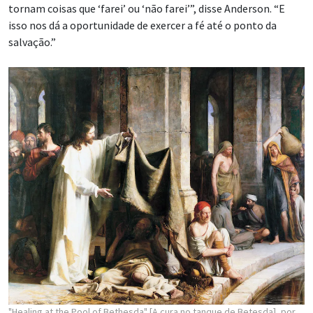
tornam coisas que ‘farei’ ou ‘não farei’”, disse Anderson. “E
isso nos dá a oportunidade de exercer a fé até o ponto da
salvação.”
"Healing at the Pool of Bethesda" [A cura no tanque de Betesda], por