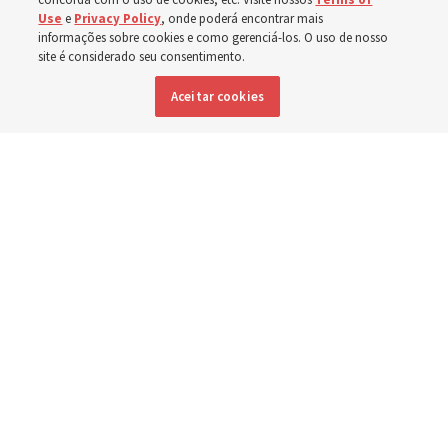
Use
e
Privacy Policy
, onde poderá encontrar mais
têm se concentrado no cuidado de pessoas com
informações sobre cookies e como gerenciá-los. O uso de nosso
deficiência
site é considerado seu consentimento.
Aceitar cookies
6 agosto 2026, 6:59 p.m. MDT
Compartilhar
Inglês
|
Espanhol
|
Francês
DISPONÍVEL EM: