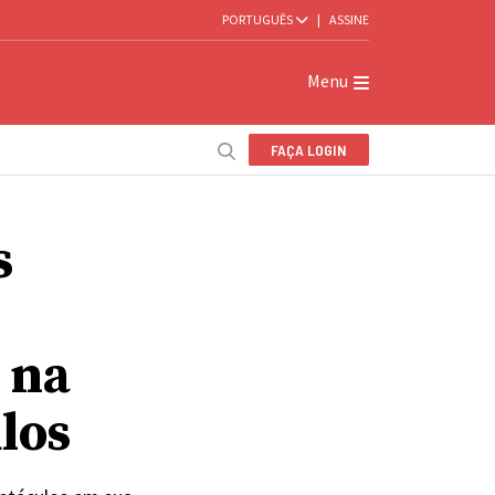
PORTUGUÊS
|
ASSINE
Menu
FAÇA LOGIN
s
 na
los