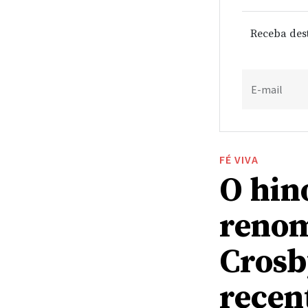
Receba des
E-mail
FÉ VIVA
O hino
renom
Crosb
recen