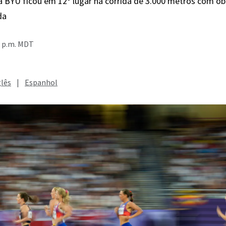
a BYU ficou em 12º lugar na corrida de 3.000 metros com o
da
0 p.m. MDT
glês
|
Espanhol