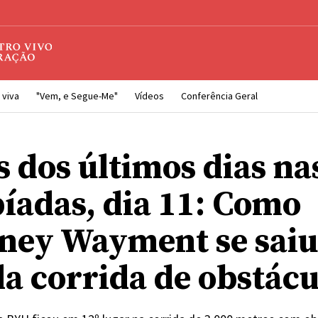
 viva
"Vem, e Segue-Me"
Vídeos
Conferência Geral
s dos últimos dias na
íadas, dia 11: Como
ney Wayment se saiu
da corrida de obstácu