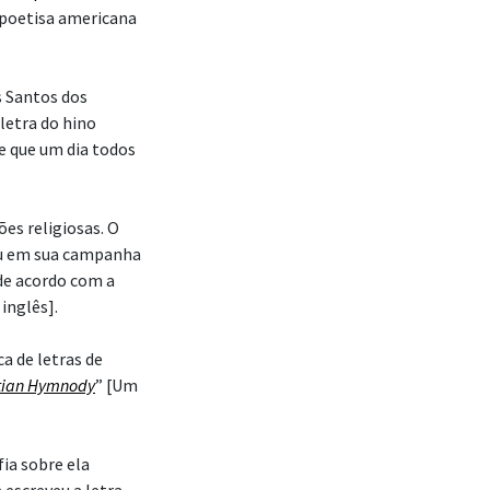
e poetisa americana
os Santos dos
 letra do hino
e que um dia todos
es religiosas. O
ou em sua campanha
de acordo com a
inglês].
ca de letras de
stian Hymnody
” [Um
fia sobre ela