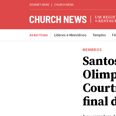
DESERET NEWS
|
CHURCH NEWS
Líderes e Ministérios
Templos
Fé
AS NOTÍCIAS
MEMBROS
Santo
Olimp
Court
final 