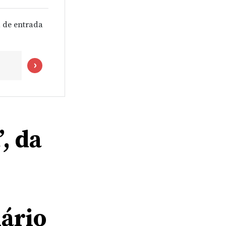
 de entrada
’, da
nário