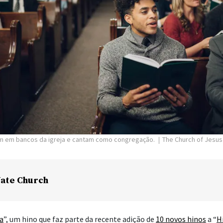
m em bancos da igreja e cantam como congregação.
The Church of Jesus 
ate Church
ia
”, um hino que faz parte da recente adição de
10 novos hinos
a “
H