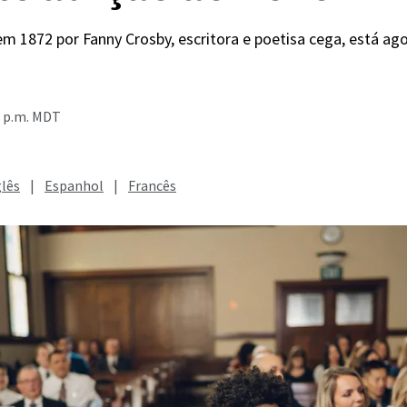
em 1872 por Fanny Crosby, escritora e poetisa cega, está ag
7 p.m. MDT
glês
|
Espanhol
|
Francês