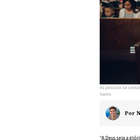
As pessoas se senta
Saints
Por
N
“
A Deus seja a glór