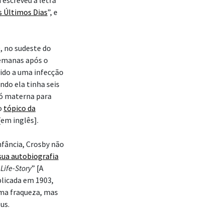
 escreveu a letra
s Últimos Dias
”, e
, no sudeste do
semanas após o
vido a uma infecção
ndo ela tinha seis
vó materna para
o
tópico da
em inglês].
nfância, Crosby não
ua autobiografia
Life-Story
” [A
blicada em 1903,
ma fraqueza, mas
us.