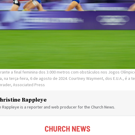
ante a final feminina dos 3.000 metros com obstáculos nos Jogos Olímpic
a, na terça-feira, 6 de agosto de 2024. Courtney Wayment, dos E.U.A., é a ter
hrader, Associated Press
hristine Rappleye
ne Rappleye is a reporter and web producer for the Church News.