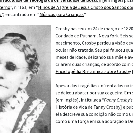
da
Faculdade de Teologia da Universidade de Boston
[em inglês]. Ela
terno
”, nº 161, em “
Hinos de A Igreja de Jesus Cristo dos Santos do
z
”, encontrado em “
Músicas para Crianças
.”
Crosby nasceu em 24 de março de 1820
Condado de Putnam, Nova York. Seis 
nascimento, Crosby perdeu a visão de
ocular não tratada. Seu pai faleceu qua
meses de idade, deixando sua mãe e a
criarem duas crianças, de acordo com 
Enciclopédia Britannica sobre Crosby
[
Apesar das tragédias enfrentadas na i
se deixou abater por sua cegueira.
Em s
[em inglês], intitulada “
Fanny Crosby’s 
História de Vida de Fanny Crosby] e pu
ela descreve sua condição não como u
como uma força em sua adoração a De