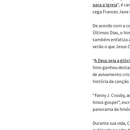
para a Igreja
”, é c
cega Frances Jane
De acordo com a co
Últimos Dias, o hin
também enfatiza a 
verão o que Jesus 
“
A Deus seja a glór
hino ganhou desta
de avivamento cris
história da canção
“Fanny J. Crosby, au
hinos gospel”, esc
panorama da hinódi
Durante sua vida, 