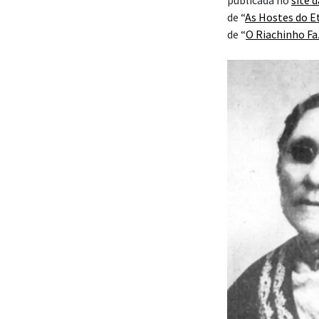
publicada no
site 
de “
As Hostes do E
de “
O Riachinho Fa