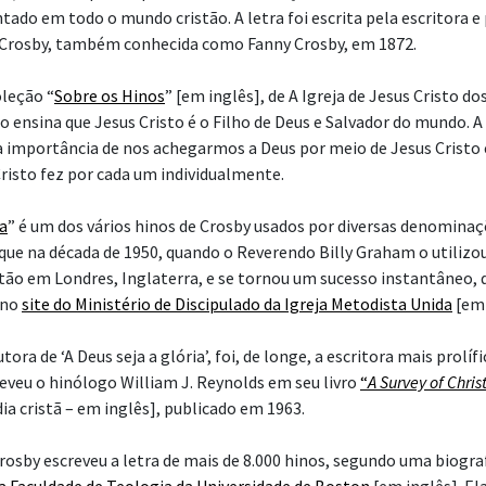
antado em todo o mundo cristão. A letra foi escrita pela escritora 
 Crosby, também conhecida como Fanny Crosby, em 1872.
leção “
Sobre os Hinos
” [em inglês], de A Igreja de Jesus Cristo d
o ensina que Jesus Cristo é o Filho de Deus e Salvador do mundo. A
importância de nos achegarmos a Deus por meio de Jesus Cristo 
Cristo fez por cada um individualmente.
ia
” é um dos vários hinos de Crosby usados por diversas denominaçõ
que na década de 1950, quando o Reverendo Billy Graham o utiliz
tão em Londres, Inglaterra, e se tornou um sucesso instantâneo, 
 no
site do Ministério de Discipulado da Igreja Metodista Unida
[em 
tora de ‘A Deus seja a glória’, foi, de longe, a escritora mais prolífi
reveu o hinólogo William J. Reynolds em seu livro
“
A Survey of Chri
a cristã – em inglês], publicado em 1963.
Crosby escreveu a letra de mais de 8.000 hinos, segundo uma biogra