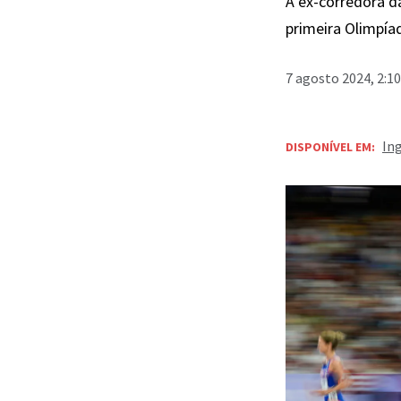
A ex-corredora d
primeira Olimpía
7 agosto 2024, 2:1
In
DISPONÍVEL EM: