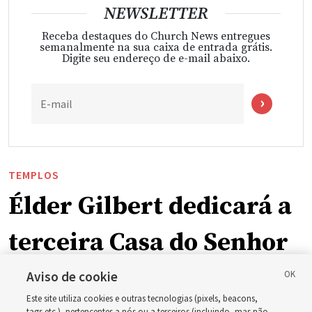
NEWSLETTER
Receba destaques do Church News entregues
semanalmente na sua caixa de entrada grátis.
Digite seu endereço de e-mail abaixo.
E-mail
TEMPLOS
Élder Gilbert dedicará a
terceira Casa do Senhor
em Wyoming
Aviso de cookie
Este site utiliza cookies e outras tecnologias (pixels, beacons,
tags etc.), pertencentes a nós ou a terceiros (incluindo, mas não