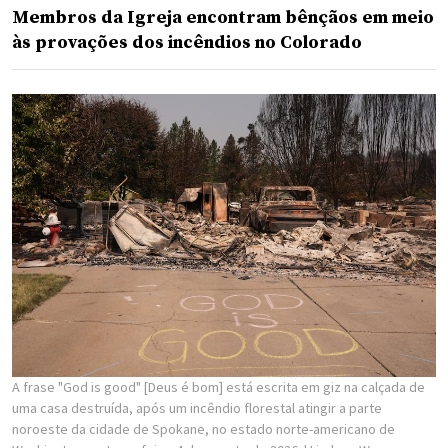
Membros da Igreja encontram bênçãos em meio
às provações dos incêndios no Colorado
A frase "God is good" [Deus é bom] está escrita em giz na calçada de
uma casa destruída, após um incêndio florestal atingir a parte
noroeste da cidade de Spokane, no estado norte-americano de