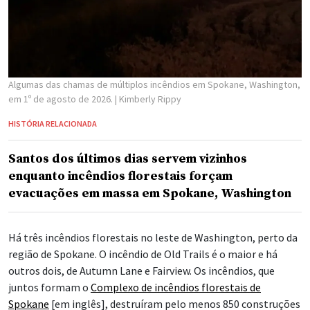
Algumas das chamas de múltiplos incêndios em Spokane, Washington,
em 1º de agosto de 2026.
| Kimberly Rippy
HISTÓRIA RELACIONADA
Santos dos últimos dias servem vizinhos
enquanto incêndios florestais forçam
evacuações em massa em Spokane, Washington
Há três incêndios florestais no leste de Washington, perto da
região de Spokane. O incêndio de Old Trails é o maior e há
outros dois, de Autumn Lane e Fairview. Os incêndios, que
juntos formam o
Complexo de incêndios florestais de
Spokane
[em inglês], destruíram pelo menos 850 construções