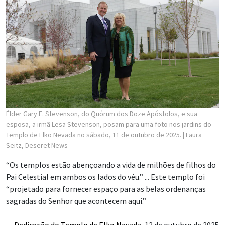
Élder Gary E. Stevenson, do Quórum dos Doze Apóstolos, e sua
esposa, a irmã Lesa Stevenson, posam para uma foto nos jardins do
Templo de Elko Nevada no sábado, 11 de outubro de 2025.
| Laura
Seitz, Deseret News
“Os templos estão abençoando a vida de milhões de filhos do
Pai Celestial em ambos os lados do véu.” ... Este templo foi
“projetado para fornecer espaço para as belas ordenanças
sagradas do Senhor que acontecem aqui.”
—
Dedicação do Templo de Elko Nevada
, 12 de outubro de 2025