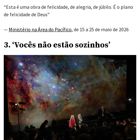
“Esta é uma obra de felicidade, de alegria, de júbilo. É o plano
de felicidade de Deus”
—
Ministério na Área do Pacífico
, de 15 a 25 de maio de 2026
3. ‘Vocês não estão sozinhos’