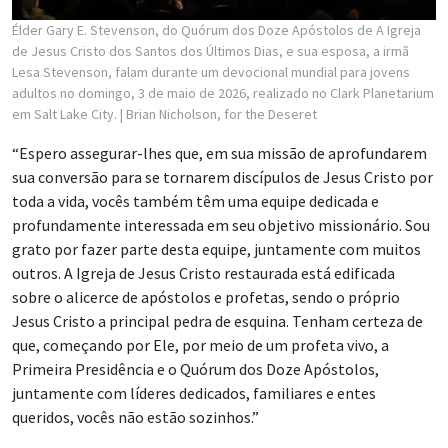
Élder Gary E. Stevenson, do Quórum dos Doze Apóstolos de A Igreja
de Jesus Cristo dos Santos dos Últimos Dias, e sua esposa, a irmã
Lesa Stevenson, falam durante um devocional mundial para jovens
adultos no domingo, 3 de maio de 2026, realizado no Clark Planetarium
em Salt Lake City.
| Brian Nicholson, for the Deseret
“Espero assegurar-lhes que, em sua missão de aprofundarem
sua conversão para se tornarem discípulos de Jesus Cristo por
toda a vida, vocês também têm uma equipe dedicada e
profundamente interessada em seu objetivo missionário. Sou
grato por fazer parte desta equipe, juntamente com muitos
outros. A Igreja de Jesus Cristo restaurada está edificada
sobre o alicerce de apóstolos e profetas, sendo o próprio
Jesus Cristo a principal pedra de esquina. Tenham certeza de
que, começando por Ele, por meio de um profeta vivo, a
Primeira Presidência e o Quórum dos Doze Apóstolos,
juntamente com líderes dedicados, familiares e entes
queridos, vocês não estão sozinhos.”