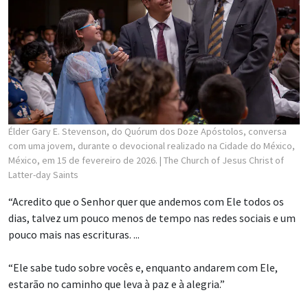
Élder Gary E. Stevenson, do Quórum dos Doze Apóstolos, conversa
com uma jovem, durante o devocional realizado na Cidade do México,
México, em 15 de fevereiro de 2026.
| The Church of Jesus Christ of
Latter-day Saints
“Acredito que o Senhor quer que andemos com Ele todos os
dias, talvez um pouco menos de tempo nas redes sociais e um
pouco mais nas escrituras. ...
“Ele sabe tudo sobre vocês e, enquanto andarem com Ele,
estarão no caminho que leva à paz e à alegria.”