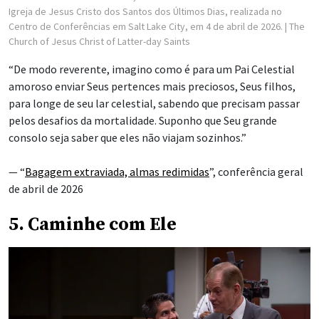
Igreja de Jesus Cristo dos Santos dos Últimos Dias, realizada no
Centro de Conferências em Salt Lake City, em 4 de abril de 2026.
| The
Church of Jesus Christ of Latter-day Saints
“De modo reverente, imagino como é para um Pai Celestial
amoroso enviar Seus pertences mais preciosos, Seus filhos,
para longe de seu lar celestial, sabendo que precisam passar
pelos desafios da mortalidade. Suponho que Seu grande
consolo seja saber que eles não viajam sozinhos.”
— “
Bagagem extraviada, almas redimidas
”, conferência geral
de abril de 2026
5. Caminhe com Ele