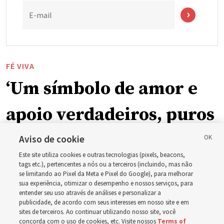
E-mail
FÉ VIVA
‘Um símbolo de amor e
apoio verdadeiros, puros
e humanos’: Como a
Aviso de cookie
Este site utiliza cookies e outras tecnologias (pixels, beacons,
Igreja está apoiando
tags etc.), pertencentes a nós ou a terceiros (incluindo, mas não
se limitando ao Pixel da Meta e Pixel do Google), para melhorar
sua experiência, otimizar o desempenho e nossos serviços, para
crianças, bebês e mães
entender seu uso através de análises e personalizar a
publicidade, de acordo com seus interesses em nosso site e em
em toda a Ásia
sites de terceiros. Ao continuar utilizando nosso site, você
concorda com o uso de cookies, etc. Visite nossos
Terms of