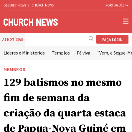
DESERET NEWS
|
CHURCH NEWS
PORTUGUÊS
FAÇA LOGIN
AS NOTÍCIAS
Líderes e Ministérios
Templos
Fé viva
"Vem, e Segue-M
MEMBROS
129 batismos no mesmo
fim de semana da
criação da quarta estaca
de Papua-Nova Guiné em