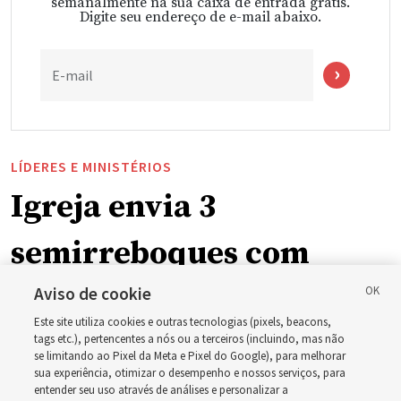
semanalmente na sua caixa de entrada grátis.
Digite seu endereço de e-mail abaixo.
E-mail
LÍDERES E MINISTÉRIOS
Igreja envia 3
semirreboques com
suprimentos para o leste
Aviso de cookie
Este site utiliza cookies e outras tecnologias (pixels, beacons,
do estado de Washington
tags etc.), pertencentes a nós ou a terceiros (incluindo, mas não
se limitando ao Pixel da Meta e Pixel do Google), para melhorar
sua experiência, otimizar o desempenho e nossos serviços, para
para ajudar pessoas
entender seu uso através de análises e personalizar a