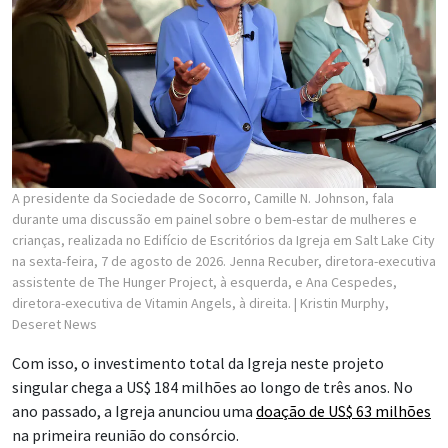
A presidente da Sociedade de Socorro, Camille N. Johnson, fala
durante uma discussão em painel sobre o bem-estar de mulheres e
crianças, realizada no Edifício de Escritórios da Igreja em Salt Lake City
na sexta-feira, 7 de agosto de 2026. Jenna Recuber, diretora-executiva
assistente de The Hunger Project, à esquerda, e Ana Cespedes,
diretora-executiva de Vitamin Angels, à direita.
| Kristin Murphy,
Deseret News
Com isso, o investimento total da Igreja neste projeto
singular chega a US$ 184 milhões ao longo de três anos. No
ano passado, a Igreja anunciou uma
doação de US$ 63 milhões
na primeira reunião do consórcio.