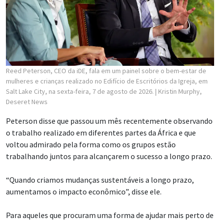
Reed Peterson, CEO da iDE, fala em um painel sobre o bem-estar de
mulheres e crianças realizado no Edifício de Escritórios da Igreja, em
Salt Lake City, na sexta-feira, 7 de agosto de 2026.
| Kristin Murphy,
Deseret News
Peterson disse que passou um mês recentemente observando
o trabalho realizado em diferentes partes da África e que
voltou admirado pela forma como os grupos estão
trabalhando juntos para alcançarem o sucesso a longo prazo.
“Quando criamos mudanças sustentáveis a longo prazo,
aumentamos o impacto econômico”, disse ele.
Para aqueles que procuram uma forma de ajudar mais perto de