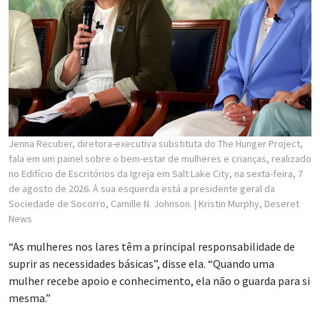
Jenna Recuber, diretora-executiva substituta do The Hunger Project,
fala em um painel sobre o bem-estar de mulheres e crianças, realizado
no Edifício de Escritórios da Igreja em Salt Lake City, na sexta-feira, 7
de agosto de 2026. À sua esquerda está a presidente geral da
Sociedade de Socorro, Camille N. Johnson.
| Kristin Murphy, Deseret
News
“As mulheres nos lares têm a principal responsabilidade de
suprir as necessidades básicas”, disse ela. “Quando uma
mulher recebe apoio e conhecimento, ela não o guarda para si
mesma.”