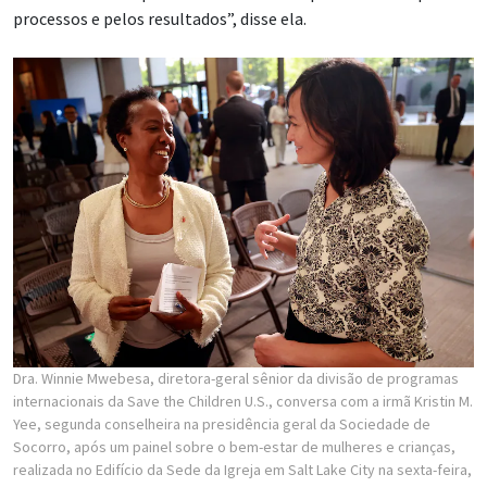
processos e pelos resultados”, disse ela.
Dra. Winnie Mwebesa, diretora-geral sênior da divisão de programas
internacionais da Save the Children U.S., conversa com a irmã Kristin M.
Yee, segunda conselheira na presidência geral da Sociedade de
Socorro, após um painel sobre o bem-estar de mulheres e crianças,
realizada no Edifício da Sede da Igreja em Salt Lake City na sexta-feira,