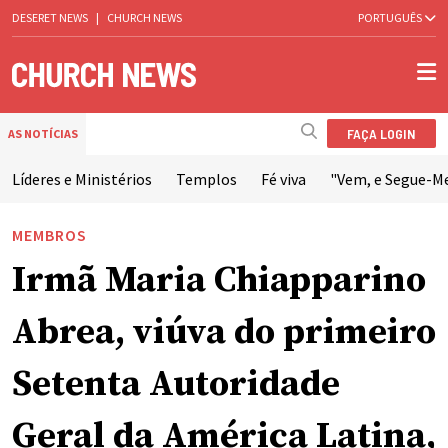
DESERET NEWS
|
CHURCH NEWS
PORTUGUÊS
FAÇA LOGIN
AS NOTÍCIAS
Líderes e Ministérios
Templos
Fé viva
"Vem, e Segue-M
MEMBROS
Irmã Maria Chiapparino
Abrea, viúva do primeiro
Setenta Autoridade
Geral da América Latina,