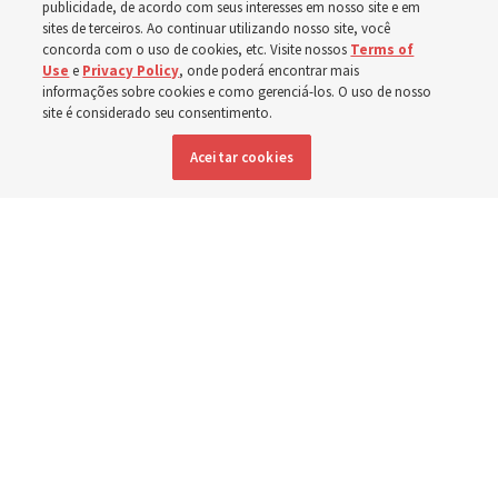
publicidade, de acordo com seus interesses em nosso site e em
sites de terceiros. Ao continuar utilizando nosso site, você
evacuadas por incêndios
concorda com o uso de cookies, etc. Visite nossos
Terms of
Use
e
Privacy Policy
, onde poderá encontrar mais
florestais
informações sobre cookies e como gerenciá-los. O uso de nosso
site é considerado seu consentimento.
Aceitar cookies
A presidência da Área Estados Unidos Oeste da Igreja
expressa gratidão pelos socorristas e convida a todos a
se unirem em oração e serviço
7 agosto 2026, 3:38 p.m. MDT
Compartilhar
Inglês
|
Espanhol
DISPONÍVEL EM: