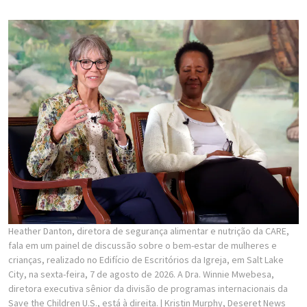
Heather Danton, diretora de segurança alimentar e nutrição da CARE,
fala em um painel de discussão sobre o bem-estar de mulheres e
crianças, realizado no Edifício de Escritórios da Igreja, em Salt Lake
City, na sexta-feira, 7 de agosto de 2026. A Dra. Winnie Mwebesa,
diretora executiva sênior da divisão de programas internacionais da
Save the Children U.S., está à direita.
| Kristin Murphy, Deseret News