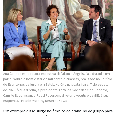
Ana Cespedes, diretora executiva da Vitamin Angels, fala durante um
painel sobre o bem-estar de mulheres e crianças, realizado no Edifício
de Escritórios da Igreja em Salt Lake City na sexta-feira, 7 de agosto
de 2026. À sua direita, a presidente geral da Sociedade de Socorro,
Camille N. Johnson, e Reed Peterson, diretor executivo da iDE, à sua
esquerda.
| Kristin Murphy, Deseret News
Um exemplo disso surge no âmbito do trabalho do grupo para