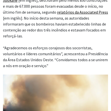
Spokane
[em inglês], destruíram pelo menos 850 construções
e mais de 67.000 pessoas foram evacuadas desde o início, no
último fim de semana, segundo
relatórios da Associated Press
[em inglês]. No início desta semana, as autoridades
informaram que os bombeiros haviam estabelecido linhas de
contenção ao redor dos três incêndios e estavam focados em
reforçá-las.
“Agradecemos os esforços corajosos dos socorristas,
voluntários e líderes comunitários”, acrescentou a Presidência
da Área Estados Unidos Oeste. “Convidamos todos a se unirem
a nós em oração e serviço.”