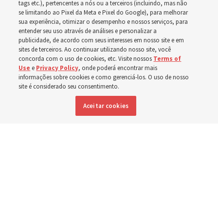
tags etc.), pertencentes a nós ou a terceiros (incluindo, mas não
A dedicação do Templo Cody Wyoming em outubro será
se limitando ao Pixel da Meta e Pixel do Google), para melhorar
sua experiência, otimizar o desempenho e nossos serviços, para
a primeira realizada por Élder Clark G. Gilbert
entender seu uso através de análises e personalizar a
publicidade, de acordo com seus interesses em nosso site e em
sites de terceiros. Ao continuar utilizando nosso site, você
7 agosto 2026, 2:40 p.m. MDT
Compartilhar
concorda com o uso de cookies, etc. Visite nossos
Terms of
Use
e
Privacy Policy
, onde poderá encontrar mais
informações sobre cookies e como gerenciá-los. O uso de nosso
site é considerado seu consentimento.
Inglês
DISPONÍVEL EM:
Aceitar cookies