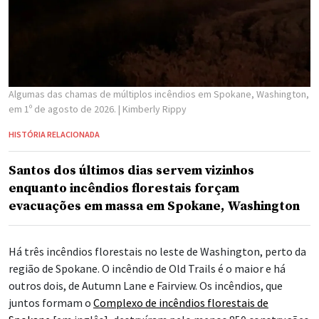
Algumas das chamas de múltiplos incêndios em Spokane, Washington,
em 1º de agosto de 2026.
| Kimberly Rippy
HISTÓRIA RELACIONADA
Santos dos últimos dias servem vizinhos
enquanto incêndios florestais forçam
evacuações em massa em Spokane, Washington
Há três incêndios florestais no leste de Washington, perto da
região de Spokane. O incêndio de Old Trails é o maior e há
outros dois, de Autumn Lane e Fairview. Os incêndios, que
juntos formam o
Complexo de incêndios florestais de