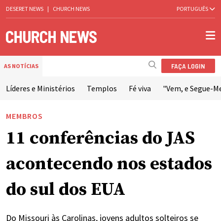
DESERET NEWS
|
CHURCH NEWS
PORTUGUÊS
FAÇA LOGIN
AS NOTÍCIAS
Líderes e Ministérios
Templos
Fé viva
"Vem, e Segue-M
MEMBROS
11 conferências do JAS
acontecendo nos estados
do sul dos EUA
Do Missouri às Carolinas, jovens adultos solteiros se