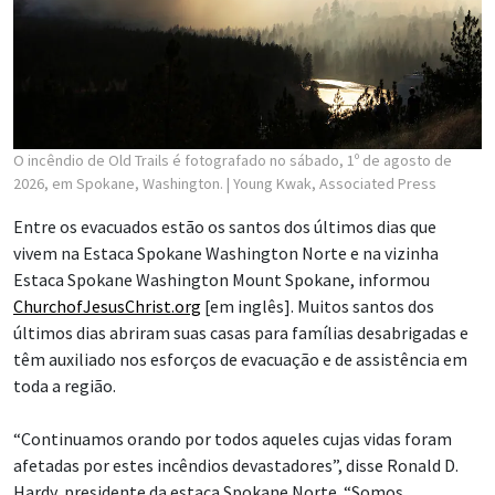
O incêndio de Old Trails é fotografado no sábado, 1º de agosto de
2026, em Spokane, Washington.
| Young Kwak, Associated Press
Entre os evacuados estão os santos dos últimos dias que
vivem na Estaca Spokane Washington Norte e na vizinha
Estaca Spokane Washington Mount Spokane, informou
ChurchofJesusChrist.org
[em inglês]. Muitos santos dos
últimos dias abriram suas casas para famílias desabrigadas e
têm auxiliado nos esforços de evacuação e de assistência em
toda a região.
“Continuamos orando por todos aqueles cujas vidas foram
afetadas por estes incêndios devastadores”, disse Ronald D.
Hardy, presidente da estaca Spokane Norte. “Somos