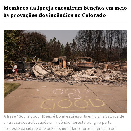
Membros da Igreja encontram bênçãos em meio
às provações dos incêndios no Colorado
A frase "God is good" [Deus é bom] está escrita em giz na calçada de
uma casa destruída, após um incêndio florestal atingir a parte
noroeste da cidade de Spokane, no estado norte-americano de