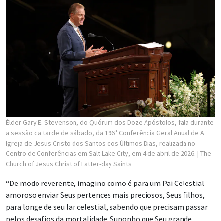
Élder Gary E. Stevenson, do Quórum dos Doze Apóstolos, fala durante
a sessão da tarde de sábado, da 196ª Conferência Geral Anual de A
Igreja de Jesus Cristo dos Santos dos Últimos Dias, realizada no
Centro de Conferências em Salt Lake City, em 4 de abril de 2026.
| The
Church of Jesus Christ of Latter-day Saints
“De modo reverente, imagino como é para um Pai Celestial
amoroso enviar Seus pertences mais preciosos, Seus filhos,
para longe de seu lar celestial, sabendo que precisam passar
pelos desafios da mortalidade. Suponho que Seu grande