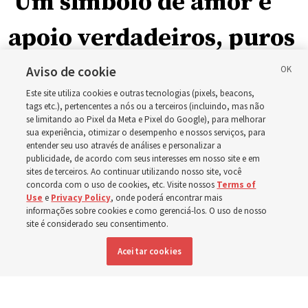
‘Um símbolo de amor e
apoio verdadeiros, puros
e humanos’: Como a
Aviso de cookie
Este site utiliza cookies e outras tecnologias (pixels, beacons,
Igreja está apoiando
tags etc.), pertencentes a nós ou a terceiros (incluindo, mas não
se limitando ao Pixel da Meta e Pixel do Google), para melhorar
sua experiência, otimizar o desempenho e nossos serviços, para
crianças, bebês e mães
entender seu uso através de análises e personalizar a
publicidade, de acordo com seus interesses em nosso site e em
sites de terceiros. Ao continuar utilizando nosso site, você
em toda a Ásia
concorda com o uso de cookies, etc. Visite nossos
Terms of
Use
e
Privacy Policy
, onde poderá encontrar mais
informações sobre cookies e como gerenciá-los. O uso de nosso
Nos últimos meses, a Igreja doou equipamentos, fundos
site é considerado seu consentimento.
e um novo edifício para melhorar o atendimento
Aceitar cookies
materno-infantil, da Mongólia à Tailândia
5 agosto 2026, 6:01 p.m. MDT
Compartilhar