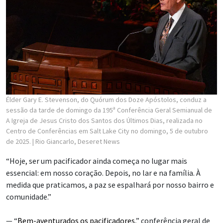
Élder Gary E. Stevenson, do Quórum dos Doze Apóstolos, conduz a
sessão da tarde de domingo da 195ª Conferência Geral Semianual de
A Igreja de Jesus Cristo dos Santos dos Últimos Dias, realizada no
Centro de Conferências em Salt Lake City no domingo, 5 de outubro
de 2025.
| Rio Giancarlo, Deseret News
“Hoje, ser um pacificador ainda começa no lugar mais
essencial: em nosso coração. Depois, no lar e na família. À
medida que praticamos, a paz se espalhará por nosso bairro e
comunidade.”
— “
Bem-aventurados os pacificadores
,” conferência geral de