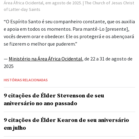
Área África Ocidental, em agosto de 2025.
| The Church of Jesus Christ
of Latter-day Saints
“O Espírito Santo é seu companheiro constante, que os auxilia
e apoia em todos os momentos. Para mantê-Lo [presente],
vocês devem orar e obedecer. Ele os protegerá e os abençoará
se fizerem o melhor que puderem.”
—
Ministério na Área África Ocidental
, de 22 a 31 de agosto de
2025
HISTÓRIAS RELACIONADAS
9 citações de Élder Stevenson de seu
aniversário no ano passado
9 citações de Élder Kearon de seu aniversário
em julho