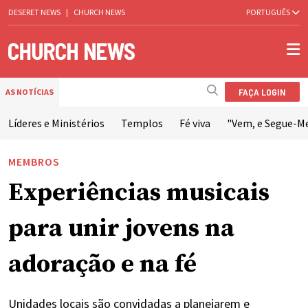
DESERET NEWS
|
CHURCH NEWS
PORTUGUÊS
FAÇA LOGIN
AS NOTÍCIAS
Líderes e Ministérios
Templos
Fé viva
"Vem, e Segue-M
MEMBROS
Experiências musicais
para unir jovens na
adoração e na fé
Unidades locais são convidadas a planejarem e