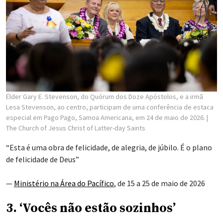
Élder Gary E. Stevenson, do Quórum dos Doze Apóstolos, e a irmã
Lesa Stevenson, ao centro, participam de uma conferência de estaca
especial em Pago Pago, Samoa Americana, em 24 de maio de 2026.
|
The Church of Jesus Christ of Latter-day Saints
“Esta é uma obra de felicidade, de alegria, de júbilo. É o plano
de felicidade de Deus”
—
Ministério na Área do Pacífico
, de 15 a 25 de maio de 2026
3. ‘Vocês não estão sozinhos’