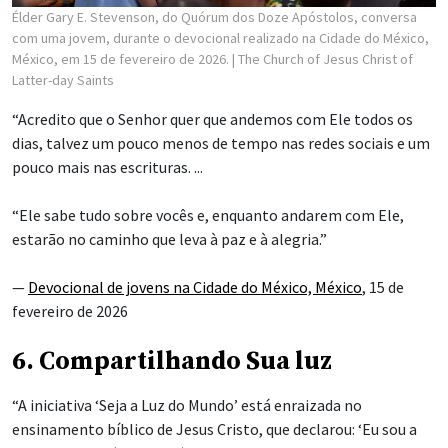
Élder Gary E. Stevenson, do Quórum dos Doze Apóstolos, conversa
com uma jovem, durante o devocional realizado na Cidade do México,
México, em 15 de fevereiro de 2026.
| The Church of Jesus Christ of
Latter-day Saints
“Acredito que o Senhor quer que andemos com Ele todos os
dias, talvez um pouco menos de tempo nas redes sociais e um
pouco mais nas escrituras. ...
“Ele sabe tudo sobre vocês e, enquanto andarem com Ele,
estarão no caminho que leva à paz e à alegria.”
—
Devocional de jovens na Cidade do México, México
, 15 de
fevereiro de 2026
6. Compartilhando Sua luz
“A iniciativa ‘Seja a Luz do Mundo’ está enraizada no
ensinamento bíblico de Jesus Cristo, que declarou: ‘Eu sou a