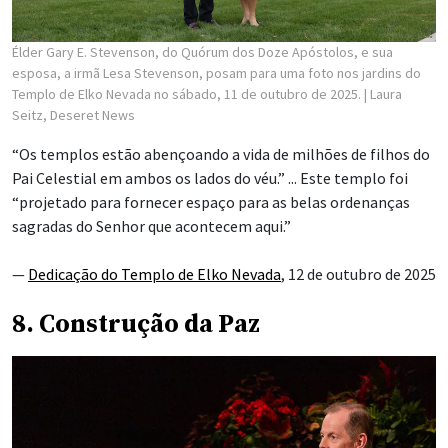
Élder Gary E. Stevenson, do Quórum dos Doze Apóstolos, e sua
esposa, a irmã Lesa Stevenson, posam para uma foto nos jardins do
Templo de Elko Nevada no sábado, 11 de outubro de 2025.
| Laura
Seitz, Deseret News
“Os templos estão abençoando a vida de milhões de filhos do
Pai Celestial em ambos os lados do véu.” ... Este templo foi
“projetado para fornecer espaço para as belas ordenanças
sagradas do Senhor que acontecem aqui.”
—
Dedicação do Templo de Elko Nevada
, 12 de outubro de 2025
8. Construção da Paz