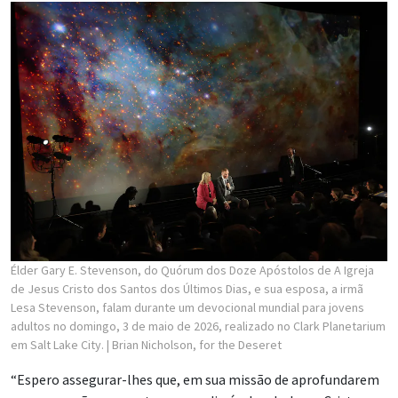
Élder Gary E. Stevenson, do Quórum dos Doze Apóstolos de A Igreja
de Jesus Cristo dos Santos dos Últimos Dias, e sua esposa, a irmã
Lesa Stevenson, falam durante um devocional mundial para jovens
adultos no domingo, 3 de maio de 2026, realizado no Clark Planetarium
em Salt Lake City.
| Brian Nicholson, for the Deseret
“Espero assegurar-lhes que, em sua missão de aprofundarem