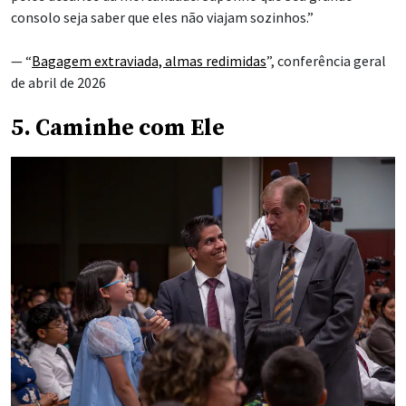
consolo seja saber que eles não viajam sozinhos.”
— “
Bagagem extraviada, almas redimidas
”, conferência geral
de abril de 2026
5. Caminhe com Ele