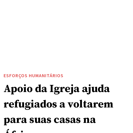
DESERET NEWS
|
CHURCH NEWS
PORTUGUÊS
FAÇA LOGIN
AS NOTÍCIAS
Líderes e Ministérios
Templos
Fé viva
"Vem, e Segue-M
ESFORÇOS HUMANITÁRIOS
Apoio da Igreja ajuda
refugiados a voltarem
para suas casas na
África