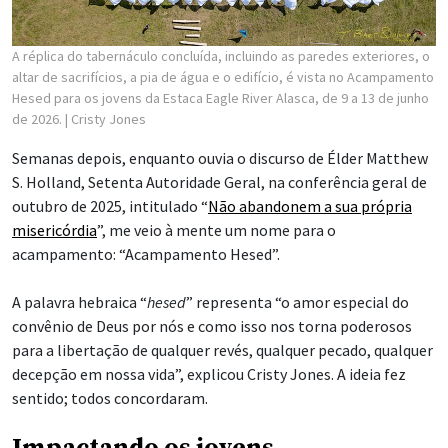
A réplica do tabernáculo concluída, incluindo as paredes exteriores, o
altar de sacrifícios, a pia de água e o edifício, é vista no Acampamento
Hesed para os jovens da Estaca Eagle River Alasca, de 9 a 13 de junho
de 2026.
| Cristy Jones
Semanas depois, enquanto ouvia o discurso de Élder Matthew
S. Holland, Setenta Autoridade Geral, na conferência geral de
outubro de 2025, intitulado “
Não abandonem a sua própria
misericórdia
”, me veio à mente um nome para o
acampamento: “Acampamento Hesed”.
A palavra hebraica “
hesed
” representa “o amor especial do
convênio de Deus por nós e como isso nos torna poderosos
para a libertação de qualquer revés, qualquer pecado, qualquer
decepção em nossa vida”, explicou Cristy Jones. A ideia fez
sentido; todos concordaram.
Impactando os jovens