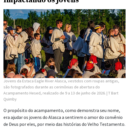
Jovens da Estaca Eagle River Alasca, vestidos com roupas antigas,
são fotografados durante as cerimônias de abertura do
Acampamento Hesed, realizado de 9 a 13 de junho de 2026.
| T Bart
Quimby
O propósito do acampamento, como demonstra seu nome,
era ajudar os jovens do Alasca a sentirem o amor do convênio
de Deus por eles, por meio das histórias do Velho Testamento.
Enquanto os jovens se reuniam em doze tribos e montavam