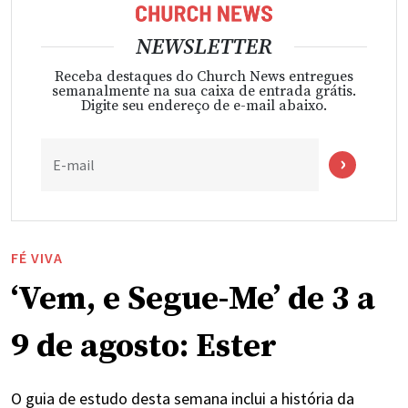
NEWSLETTER
Receba destaques do Church News entregues
semanalmente na sua caixa de entrada grátis.
Digite seu endereço de e-mail abaixo.
E-mail
FÉ VIVA
‘Vem, e Segue-Me’ de 3 a
9 de agosto: Ester
Aviso de cookie
O guia de estudo desta semana inclui a história da
Este site utiliza cookies e outras tecnologias (pixels, beacons,