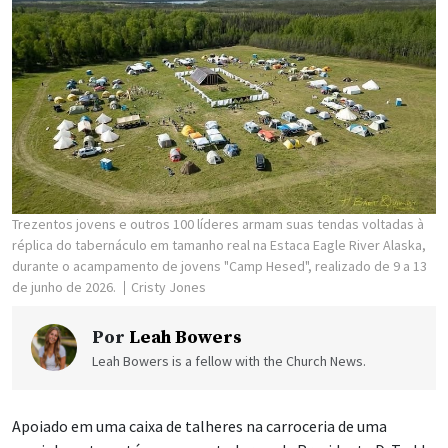
Trezentos jovens e outros 100 líderes armam suas tendas voltadas à
réplica do tabernáculo em tamanho real na Estaca Eagle River Alaska,
durante o acampamento de jovens "Camp Hesed", realizado de 9 a 13
de junho de 2026.
Cristy Jones
Por
Leah Bowers
Leah Bowers is a fellow with the Church News.
Apoiado em uma caixa de talheres na carroceria de uma
caminhonete, está um computador, onde Presidente D. Todd