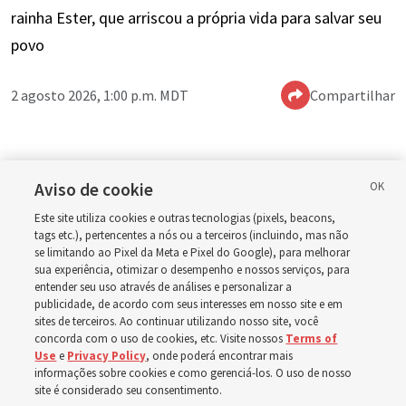
rainha Ester, que arriscou a própria vida para salvar seu
tags etc.), pertencentes a nós ou a terceiros (incluindo, mas não
povo
se limitando ao Pixel da Meta e Pixel do Google), para melhorar
sua experiência, otimizar o desempenho e nossos serviços, para
entender seu uso através de análises e personalizar a
2 agosto 2026, 1:00 p.m. MDT
Compartilhar
publicidade, de acordo com seus interesses em nosso site e em
sites de terceiros. Ao continuar utilizando nosso site, você
concorda com o uso de cookies, etc. Visite nossos
Terms of
Use
e
Privacy Policy
, onde poderá encontrar mais
informações sobre cookies e como gerenciá-los. O uso de nosso
Inglês
|
Espanhol
|
Francês
DISPONÍVEL EM:
site é considerado seu consentimento.
Aceitar cookies