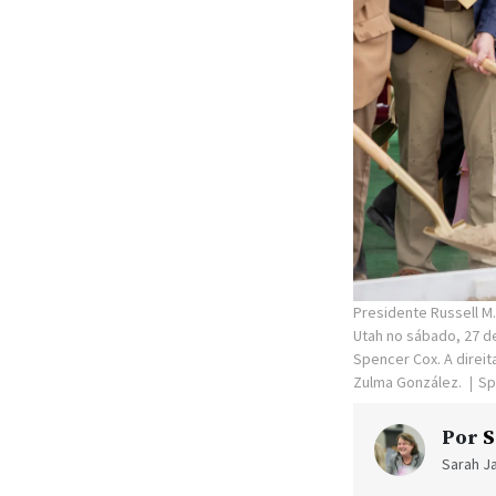
Presidente Russell M.
Utah no sábado, 27 d
Spencer Cox. A direit
Zulma González.
Sp
Por
S
Sarah Ja