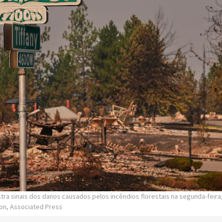
tra sinais dos danos causados pelos incêndios florestais na segunda-feira
on, Associated Press