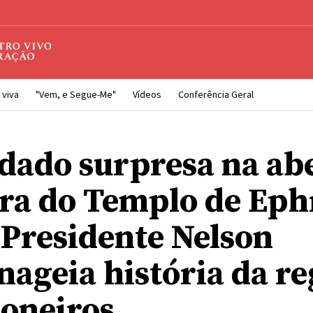
 viva
"Vem, e Segue-Me"
Vídeos
Conferência Geral
dado surpresa na ab
rra do Templo de Ep
 Presidente Nelson
ageia história da re
ioneiros