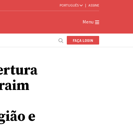
PORTUGUÊS
|
ASSINE
Menu
FAÇA LOGIN
ertura
hraim
gião e