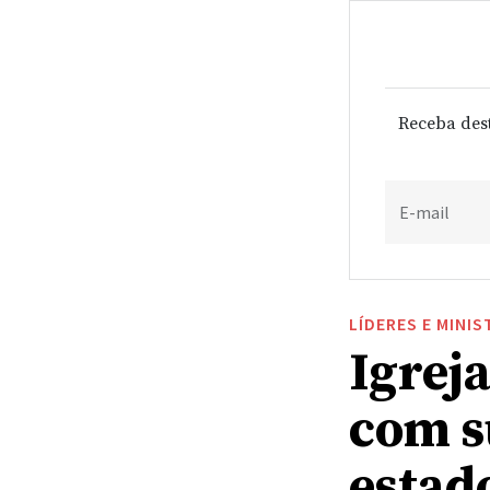
Receba des
E-mail
LÍDERES E MINIS
Igrej
com s
estad