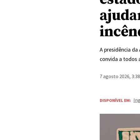
ajuda
incênd
A presidência da
convida a todos 
7 agosto 2026, 3:3
In
DISPONÍVEL EM: