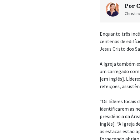
Por
C
Christi
Enquanto três incê
centenas de edifíc
Jesus Cristo dos S
A Igreja também e
um carregado com 
[em inglês]. Líde
refeições, assistên
“Os líderes locais 
identificarem as n
presidência da Áre
inglês]. “A Igreja 
as estacas estão a
fornecendo abrigo,