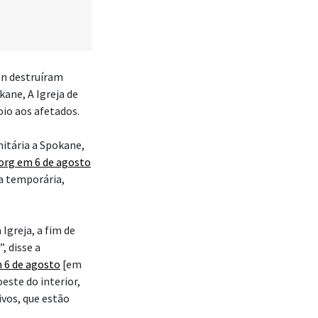
on destruíram
ane, A Igreja de
io aos afetados.
itária a Spokane,
org em 6 de agosto
a temporária,
Igreja, a fim de
, disse a
 6 de agosto
[em
este do interior,
ivos, que estão