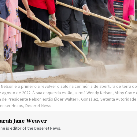
 Nelson é o primeiro a revolver o solo na cerimônia de abertura de terra 
e agosto de 2022. À sua esquerda estão, a irmã Wendy Nelson, Abby Cox e
a de Presidente Nelson estão Élder Walter F. González, Setenta Autoridade
enser Heaps, Deseret News
arah Jane Weaver
ne is editor of the Deseret News.