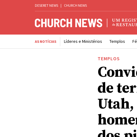
DESERET NEWS
|
CHURCH NEWS
Líderes e Ministérios
Templos
Fé
AS NOTÍCIAS
TEMPLOS
Convi
de te
Utah,
homen
dos p