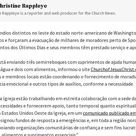
hristine Rappleye
ne Rappleye is a reporter and web producer for the Church News.
ndios distintos no leste do estado norte-americano de Washingt
ios e forçaram a evacuação de milhares de moradores perto de Spok
antos dos Últimos Dias e seus membros têm prestado serviço e apo
stá enviando três semirreboques com suprimentos de ajuda human
água e dois com alimentos, informou o site
ChurchofJesusChrist.
res e membros locais estão coordenando o fornecimento de moradi
cia emocional e outros tipos de auxílios, conforme a necessidade.
da Igreja estão trabalhando em estreita colaboração com a sede da 
ecessidades e fornecerem apoio, tanto temporal quanto espiritual”
a Estados Unidos Oeste da Igreja, em um
comunicado publicado em
designou fundos de resposta a emergências e, em toda a região noro
poiando organizações comunitárias de confiança e sem fins lucrat
 alimentos e suprimentos essenciais.”