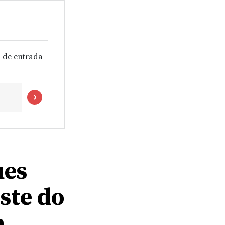
 de entrada
ues
ste do
a