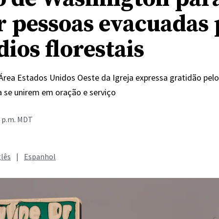
r pessoas evacuadas 
ios florestais
 Área Estados Unidos Oeste da Igreja expressa gratidão pelo
a se unirem em oração e serviço
8 p.m. MDT
glês
|
Espanhol