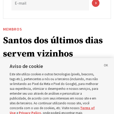
E-mail
MEMBROS
Santos dos últimos dias
servem vizinhos
enquanto incêndios
Aviso de cookie
Este site utiliza cookies e outras tecnologias (pixels, beacons,
florestais forçam
tags etc.), pertencentes a nós ou a terceiros (incluindo, mas não
se limitando ao Pixel da Meta e Pixel do Google), para melhorar
sua experiência, otimizar o desempenho e nossos serviços, para
evacuações em massa
entender seu uso através de análises e personalizar a
publicidade, de acordo com seus interesses em nosso site e em
em Spokane,
sites de terceiros. Ao continuar utilizando nosso site, você
concorda com o uso de cookies, etc. Visite nossos
Terms of
Use
e
Privacy Policy
, onde poderá encontrar mais