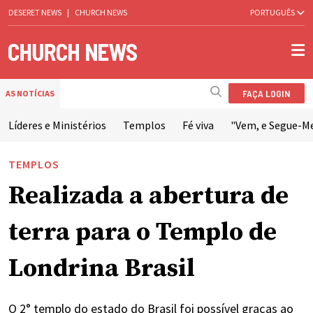
DESERET NEWS
|
CHURCH NEWS
PORTUGUÊS
FAÇA LOGIN
AS NOTÍCIAS
Líderes e Ministérios
Templos
Fé viva
"Vem, e Segue-M
TEMPLOS
Realizada a abertura de
terra para o Templo de
Londrina Brasil
O 2° templo do estado do Brasil foi possível graças ao