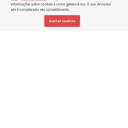
Washington
informações sobre cookies e como gerenciá-los. O uso de nosso
site é considerado seu consentimento.
Aceitar cookies
Membros da Igreja estão entre os evacuados; capelas
são abertas para oferecerem abrigo
3 agosto 2026, 6:16 p.m. MDT
Compartilhar
Inglês
|
Espanhol
|
Francês
DISPONÍVEL EM: