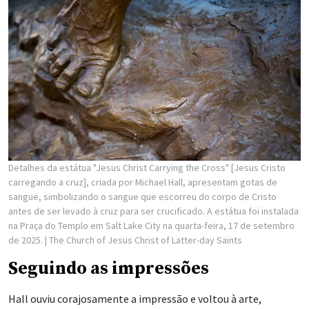
Detalhes da estátua "Jesus Christ Carrying the Cross" [Jesus Cristo
carregando a cruz], criada por Michael Hall, apresentam gotas de
sangue, simbolizando o sangue que escorreu do corpo de Cristo
antes de ser levado à cruz para ser crucificado. A estátua foi instalada
na Praça do Templo em Salt Lake City na quarta-feira, 17 de setembro
de 2025.
| The Church of Jesus Christ of Latter-day Saints
Seguindo as impressões
Hall ouviu corajosamente a impressão e voltou à arte,