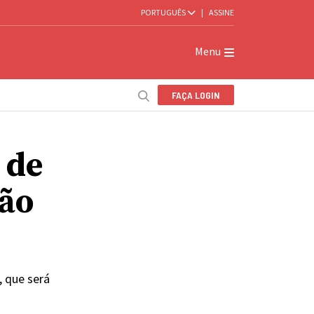
PORTUGUÊS
|
ASSINE
Menu
FAÇA LOGIN
 de
são
, que será