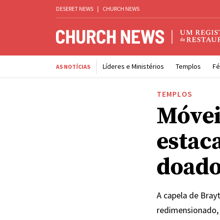
DESERET NEWS
|
CHURCH NEWS
Líderes e Ministérios
Templos
Fé
AS NOTÍCIAS
TEMPLOS
Móvei
estac
doado
A capela de Bray
redimensionado, 