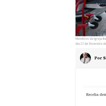
Membros da Igreja B
dia 17 de fevereiro d
Por
S
Receba des