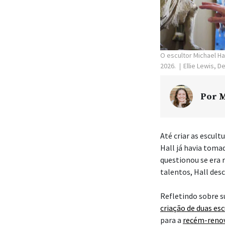
O escultor Michael Ha
2026.
Ellie Lewis, 
Por
M
Até criar as escult
Hall já havia toma
questionou se era 
talentos, Hall des
Refletindo sobre su
criação de duas es
para a
recém-reno