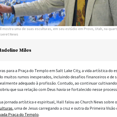
ll mostra uma de suas esculturas, em seu estúdio em Provo, Utah, na quart
Deseret News
adeline Miles
uras para a Praça do Templo em Salt Lake City, a vida artística do 
do muitos rumos inesperados, incluindo desafios financeiros e de s
realmente adequado à profissão. Contudo, ao continuar cultivando
cobriu que sua relação com Deus havia se fortalecido nesse process
a jornada artística e espiritual, Hall falou ao Church News sobre 
culturas
, uma de Jesus carregando a cruz e outra da Primeira Visão
vada Praça do Templo
.