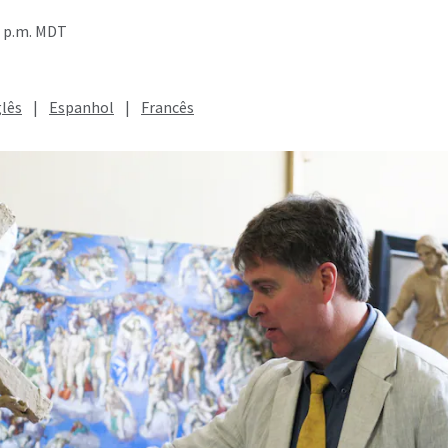
4 p.m. MDT
glês
|
Espanhol
|
Francês