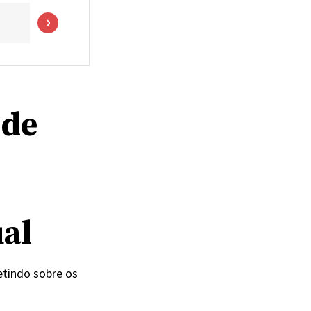
 de
ual
letindo sobre os