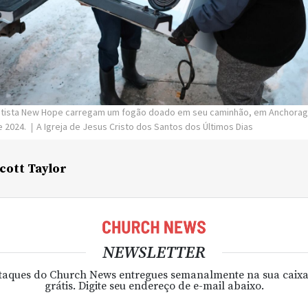
atista New Hope carregam um fogão doado em seu caminhão, em Anchorage
e 2024.
A Igreja de Jesus Cristo dos Santos dos Últimos Dias
cott Taylor
NEWSLETTER
taques do Church News entregues semanalmente na sua caixa
grátis. Digite seu endereço de e-mail abaixo.