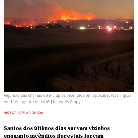
Algumas das chamas de múltiplos incêndios em Spokane, Washington,
em 1º de agosto de 2026.
| Kimberly Rippy
HISTÓRIA RELACIONADA
Santos dos últimos dias servem vizinhos
enquanto incêndios florestais forçam