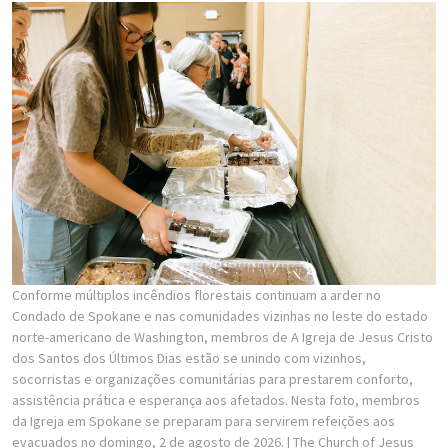
Conforme múltiplos incêndios florestais continuam a arder no
Condado de Spokane e nas comunidades vizinhas no leste do estado
norte-americano de Washington, membros de A Igreja de Jesus Cristo
dos Santos dos Últimos Dias estão se unindo com vizinhos,
socorristas e organizações comunitárias para prestarem conforto,
assistência prática e esperança aos afetados. Nesta foto, membros
da Igreja em Spokane se preparam para servirem refeições aos
evacuados no domingo, 2 de agosto de 2026.
| The Church of Jesus