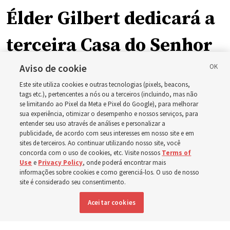
Élder Gilbert dedicará a
terceira Casa do Senhor
em Wyoming
Aviso de cookie
Este site utiliza cookies e outras tecnologias (pixels, beacons,
tags etc.), pertencentes a nós ou a terceiros (incluindo, mas não
A dedicação do Templo Cody Wyoming em outubro será
se limitando ao Pixel da Meta e Pixel do Google), para melhorar
sua experiência, otimizar o desempenho e nossos serviços, para
a primeira realizada por Élder Clark G. Gilbert
entender seu uso através de análises e personalizar a
publicidade, de acordo com seus interesses em nosso site e em
sites de terceiros. Ao continuar utilizando nosso site, você
7 agosto 2026, 2:40 p.m. MDT
Compartilhar
concorda com o uso de cookies, etc. Visite nossos
Terms of
Use
e
Privacy Policy
, onde poderá encontrar mais
informações sobre cookies e como gerenciá-los. O uso de nosso
site é considerado seu consentimento.
Inglês
DISPONÍVEL EM:
Aceitar cookies