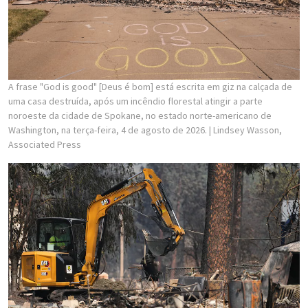
A frase "God is good" [Deus é bom] está escrita em giz na calçada de
uma casa destruída, após um incêndio florestal atingir a parte
noroeste da cidade de Spokane, no estado norte-americano de
Washington, na terça-feira, 4 de agosto de 2026.
| Lindsey Wasson,
Associated Press