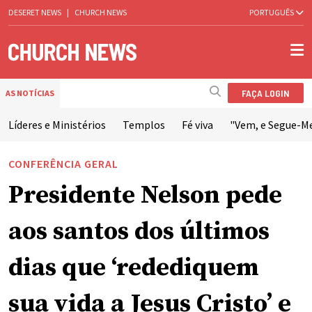
DESERET NEWS
|
CHURCH NEWS
PORTUGUÊS
FAÇA LOGIN
AS NOTÍCIAS
Líderes e Ministérios
Templos
Fé viva
"Vem, e Segue-M
CONFERÊNCIA GERAL
Presidente Nelson pede
aos santos dos últimos
dias que ‘redediquem
sua vida a Jesus Cristo’ e