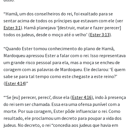
“Hamã, um dos conselheiros do rei, foi exaltado para se
sentar acima de todos os príncipes que estavam com ele (ver
Ester 3:1
). Hamã planejava ‘[destruir, matar e fazer perecer]
todos os judeus, desde o moço até o velho’ (
Ester 3:13
).
“Quando Ester tomou conhecimento do plano de Hamã,
Mardoqueu apressou Ester a falar com o rei. Isso representava
um grande risco pessoal para ela, mas a moça se encheu de
coragem com as palavras de Mardoqueu. Ele declarou: ‘E quem
sabe se para tal tempo como este chegaste a este reino?’
(
Ester 4:14
)”
“‘Se [eu] perecer, pereci’, disse ela (
Ester 4:16
), indo à presença
do rei sem ser chamada. Essa era uma ofensa punível com a
morte. Por sua coragem, Ester pôde influenciar o rei. Como
resultado, ele proclamou um decreto para poupar a vida dos
judeus. No decreto, o rei “concedia aos judeus que havia em