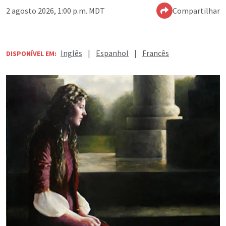
2 agosto 2026, 1:00 p.m. MDT
Compartilhar
Inglês
|
Espanhol
|
Francês
DISPONÍVEL EM: