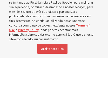
se limitando ao Pixel da Meta e Pixel do Google), para melhorar
sua experiência, otimizar o desempenho e nossos serviços, para
entender seu uso através de análises e personalizar a
Números de membros, unidades da Igreja, missionários
publicidade, de acordo com seus interesses em nosso site e em
e templos listados nos últimos 3 anos
sites de terceiros. Ao continuar utilizando nosso site, você
concorda com o uso de cookies, etc. Visite nossos
Terms of
Use
e
Privacy Policy
, onde poderá encontrar mais
2 agosto 2026, 8:00 a.m. MDT
Compartilhar
informações sobre cookies e como gerenciá-los. O uso de nosso
site é considerado seu consentimento.
Aceitar cookies
Inglês
|
Espanhol
|
Francês
DISPONÍVEL EM:
Estatísticas da Igreja ao final de 2023, 2024 e 2025.
Gráfico do Church
News