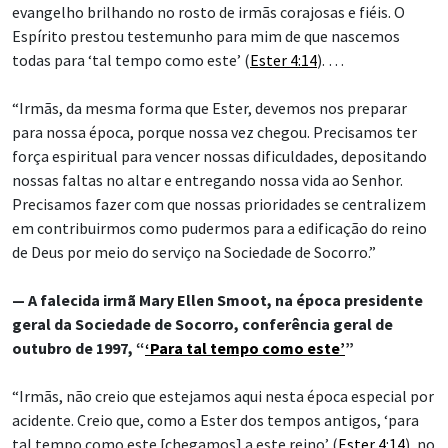
evangelho brilhando no rosto de irmãs corajosas e fiéis. O
Espírito prestou testemunho para mim de que nascemos
todas para ‘tal tempo como este’ (
Ester 4:14
). …
“Irmãs, da mesma forma que Ester, devemos nos preparar
para nossa época, porque nossa vez chegou. Precisamos ter
força espiritual para vencer nossas dificuldades, depositando
nossas faltas no altar e entregando nossa vida ao Senhor.
Precisamos fazer com que nossas prioridades se centralizem
em contribuirmos como pudermos para a edificação do reino
de Deus por meio do serviço na Sociedade de Socorro.”
— A falecida irmã Mary Ellen Smoot, na época presidente
geral da Sociedade de Socorro, conferência geral de
outubro de 1997, “
‘Para tal tempo como este’
”
“Irmãs, não creio que estejamos aqui nesta época especial por
acidente. Creio que, como a Ester dos tempos antigos, ‘para
tal tempo como este [chegamos] a este reino’ (
Ester 4:14
), no