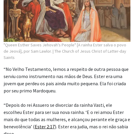
"Queen Esther Saves Jehovah's People" [A rainha Ester salva o povo
de Jeová], por Sam Lawlor.
| The Church of Jesus Christ of Latter-day
Saints
“No Velho Testamento, lemos a respeito de outra pessoa que
serviu como instrumento nas mãos de Deus. Ester era uma
jovem que perdeu os pais ainda muito pequena. Ela foi criada
por seu primo Mardoqueu.
“Depois do rei Assuero se divorciar da rainha Vasti, ele
escolheu Ester para ser sua nova rainha. ‘E o rei amou Ester
mais do que todas as mulheres, e alcançou perante ele graça e
benevolência’ (
Ester 2:17
). Ester era judia, mas o rei não sabia
disso.