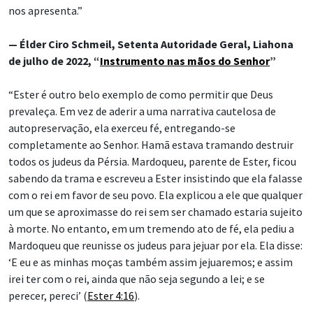
nos apresenta.”
— Élder Ciro Schmeil, Setenta Autoridade Geral, Liahona
de julho de 2022, “
Instrumento nas mãos do Senhor
”
“Ester é outro belo exemplo de como permitir que Deus
prevaleça. Em vez de aderir a uma narrativa cautelosa de
autopreservação, ela exerceu fé, entregando-se
completamente ao Senhor. Hamã estava tramando destruir
todos os judeus da Pérsia. Mardoqueu, parente de Ester, ficou
sabendo da trama e escreveu a Ester insistindo que ela falasse
com o rei em favor de seu povo. Ela explicou a ele que qualquer
um que se aproximasse do rei sem ser chamado estaria sujeito
à morte. No entanto, em um tremendo ato de fé, ela pediu a
Mardoqueu que reunisse os judeus para jejuar por ela. Ela disse:
‘E eu e as minhas moças também assim jejuaremos; e assim
irei ter com o rei, ainda que não seja segundo a lei; e se
perecer, pereci’ (
Ester 4:16
).