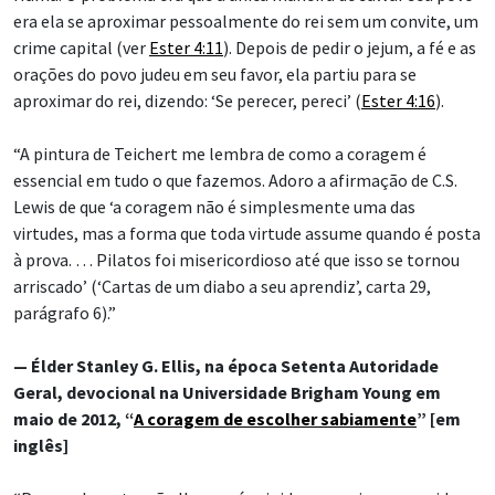
era ela se aproximar pessoalmente do rei sem um convite, um
crime capital (ver
Ester 4:11
). Depois de pedir o jejum, a fé e as
orações do povo judeu em seu favor, ela partiu para se
aproximar do rei, dizendo: ‘Se perecer, pereci’ (
Ester 4:16
).
“A pintura de Teichert me lembra de como a coragem é
essencial em tudo o que fazemos. Adoro a afirmação de C.S.
Lewis de que ‘a coragem não é simplesmente uma das
virtudes, mas a forma que toda virtude assume quando é posta
à prova. … Pilatos foi misericordioso até que isso se tornou
arriscado’ (‘Cartas de um diabo a seu aprendiz’, carta 29,
parágrafo 6).”
— Élder Stanley G. Ellis, na época Setenta Autoridade
Geral, devocional na Universidade Brigham Young em
maio de 2012, “
A coragem de escolher sabiamente
” [em
inglês]