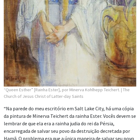
“Queen Esther” [Rainha Ester], por Minerva Kohlhepp Teichert.
| The
Church of Jesus Christ of Latter-day Saints
“Na parede do meu escritório em Salt Lake City, há uma cópia
da pintura de Minerva Teichert da rainha Ester. Vocês devem se
lembrar de que ela era a rainha judia do rei da Pérsia,
encarregada de salvar seu povo da destruição decretada por
Hamã. O problema era que a única maneira de salvar seu povo