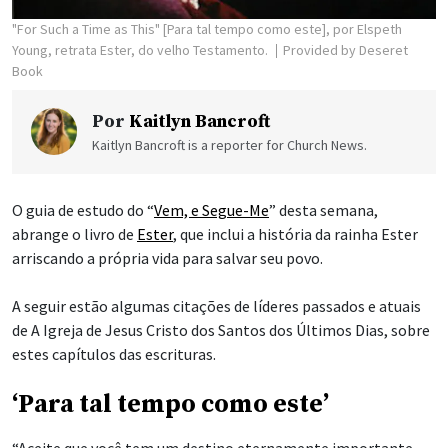
"For Such a Time as This" [Para tal tempo como este], por Elspeth
Young, retrata Ester, do velho Testamento.
Provided by Deseret
Book
Por
Kaitlyn Bancroft
Kaitlyn Bancroft is a reporter for Church News.
O guia de estudo do “
Vem, e Segue-Me
” desta semana,
abrange o livro de
Ester
, que inclui a história da rainha Ester
arriscando a própria vida para salvar seu povo.
A seguir estão algumas citações de líderes passados e atuais
de A Igreja de Jesus Cristo dos Santos dos Últimos Dias, sobre
estes capítulos das escrituras.
‘Para tal tempo como este’
“Aceite que você tem um destino eternamente importante,