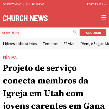
DESERET NEWS
|
CHURCH NEWS
PORTUGUÊS
FAÇA LOGIN
AS NOTÍCIAS
Líderes e Ministérios
Templos
Fé viva
"Vem, e Segue-M
FÉ VIVA
Projeto de serviço
conecta membros da
Igreja em Utah com
jovens carentes em Gana