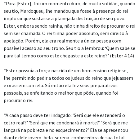
“Para [Ester], foi um momento duro, de muita solidão, quando
seu tio, Mardoqueu, lhe mandou que fosse à presença do rei
implorar que sustasse a planejada destruição de seu povo.
Ester, embora sendo rainha, não tinha direito de procurar o rei
sem ser chamada. O rei tinha poder absoluto, sem direito à
apelação. Porém, ela era realmente a única pessoa com
possível acesso ao seu trono. Seu tio a lembrou: ‘Quem sabe se
para tal tempo como este chegaste a este reino?’ (
Ester 4:14
)
“Ester possuía a força nascida de um bom ensino religioso,
lhe permitindo pedir a todos os judeus do reino que jejuassem
e orassem com ela. Só então ela fez seus preparativos
pessoais, se enfeitando o melhor que pôde, quando foi
procurar o rei.
“A cada passo deve ter indagado: ‘Será que ele estenderá o
cetro real?’ ‘Será que me condenará à morte?’ ‘Será que me
lançará na pobreza e no esquecimento?’ Ela se apresentou
diante dele jovem, bela, serena, conhecedora de sua total