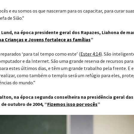
ocês e eu somos os que nasceram para os capacitar, para curar suas
efa de Sião.”
 Lund, na época presidente geral dos Rapazes, Liahona de mar
 Crianças e Jovens fortalece as famílias
”
reparados ‘para tal tempo como este’ (
Ester 4:14
). São inteligent
omputador e da Internet. São uma grande reserva de recursos par
ara estes últimos dias, e têm um grande trabalho pela frente. E 
 realizar, como também o templo será um refúgio para eles, prot
uências do mundo.”
Dalton, na época segunda conselheira na presidência geral da
 de outubro de 2004, “
Fizemos isso por vocês
”