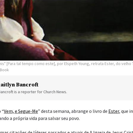
his" [Para tal tempo como este], por Elspeth Young, retrata Ester, do velh
 Book
aitlyn Bancroft
Bancroft is a reporter for Church News.
 “
Vem, e Segue-Me
” desta semana, abrange o livro de
Ester
, que i
ando a própria vida para salvar seu povo.
mas citações de líderes passados e atuais de A Igreja de Jesus Cri