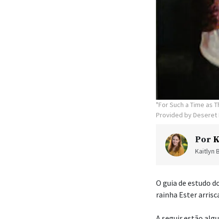
"For Such a Time as T
Provided by Deseret
Por
K
Kaitlyn 
O guia de estudo do
rainha Ester arrisc
A seguir estão algu