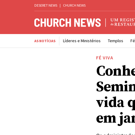
DESERET NEWS
|
CHURCH NEWS
Líderes e Ministérios
Templos
Fé
AS NOTÍCIAS
FÉ VIVA
Conhe
Semin
vida 
em ja