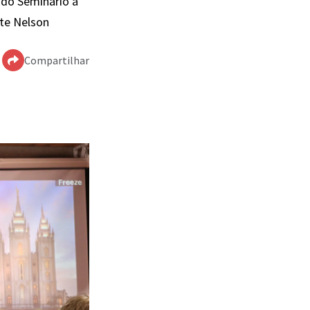
 do Seminário a
te Nelson
Compartilhar