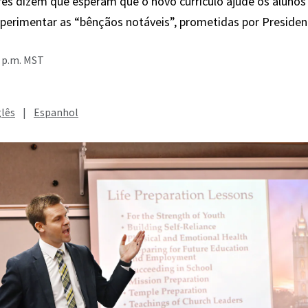
es dizem que esperam que o novo currículo ajude os alunos
perimentar as “bênçãos notáveis”, prometidas por Presiden
2 p.m. MST
glês
|
Espanhol