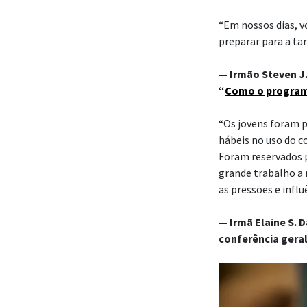
“Em nossos dias, v
preparar para a tar
— Irmão Steven J.
“
Como o programa
“Os jovens foram p
hábeis no uso do c
Foram reservados p
grande trabalho a
as pressões e infl
— Irmã Elaine S. 
conferência geral