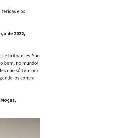
 feridas e os
ço de 2022,
es e brilhantes. São
a o bem, no mundo!
eles não só têm um
egendo-os contra
s Moças,