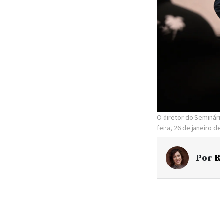
O diretor do Seminári
feira, 26 de janeiro d
Por
R