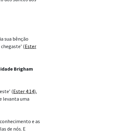
ia sua bênção
 chegaste’ (
Ester
sidade Brigham
este’ (
Ester 4:14
),
se levanta uma
 conhecimento e as
las de nós. E