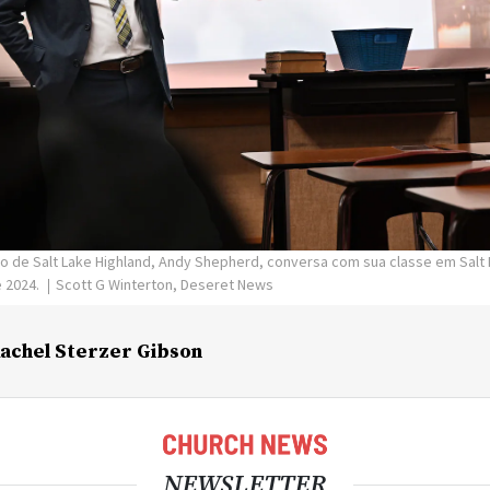
o de Salt Lake Highland, Andy Shepherd, conversa com sua classe em Salt L
e 2024.
Scott G Winterton, Deseret News
achel Sterzer Gibson
NEWSLETTER