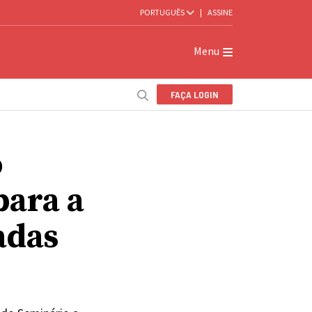
PORTUGUÊS
|
ASSINE
Menu
FAÇA LOGIN
o
para a
adas