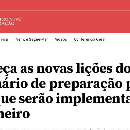
 viva
"Vem, e Segue-Me"
Vídeos
Conferência Geral
ça as novas lições d
ário de preparação 
que serão implement
neiro