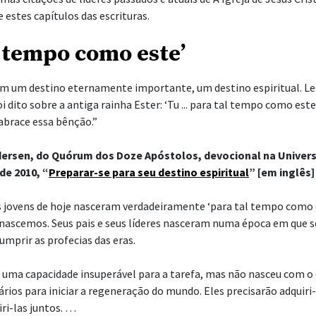
 estes capítulos das escrituras.
l tempo como este’
em um destino eternamente importante, um destino espiritual. Le
i dito sobre a antiga rainha Ester: ‘Tu ... para tal tempo como este
e abrace essa bênção.”
Andersen, do Quórum dos Doze Apóstolos, devocional na Univer
de 2010, “
Preparar-se para seu destino espiritual
” [em inglês]
os jovens de hoje nasceram verdadeiramente ‘para tal tempo como 
nascemos. Seus pais e seus líderes nasceram numa época em que 
umprir as profecias das eras.
 uma capacidade insuperável para a tarefa, mas não nasceu com o
rios para iniciar a regeneração do mundo. Eles precisarão adquiri-
ri-las juntos. …