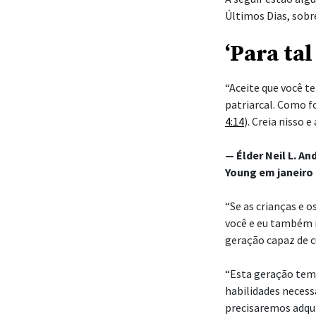
Últimos Dias, sobre
‘Para ta
“Aceite que você t
patriarcal. Como fo
4:14
). Creia nisso 
— Élder Neil L. 
Young em janeiro 
“Se as crianças e 
você e eu também 
geração capaz de c
“Esta geração tem
habilidades necessá
precisaremos adqui