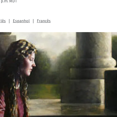
0 p.m. MDT
glês
|
Espanhol
|
Francês