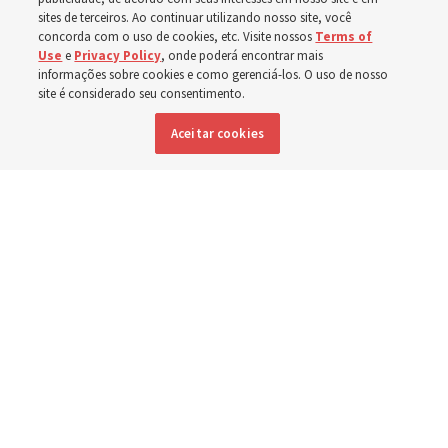
sites de terceiros. Ao continuar utilizando nosso site, você
Esforços no Brasil, Indonésia, El Salvador e Argentina
concorda com o uso de cookies, etc. Visite nossos
Terms of
Use
e
Privacy Policy
, onde poderá encontrar mais
têm se concentrado no cuidado de pessoas com
informações sobre cookies e como gerenciá-los. O uso de nosso
site é considerado seu consentimento.
deficiência
Aceitar cookies
6 agosto 2026, 6:59 p.m. MDT
Compartilhar
Inglês
|
Espanhol
DISPONÍVEL EM: