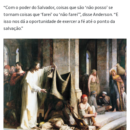
“Com o poder do Salvador, coisas que são ‘não posso’ se
tornam coisas que ‘farei’ ou ‘não farei’”, disse Anderson. “E
isso nos dá a oportunidade de exercer a fé até o ponto da
salvação.”