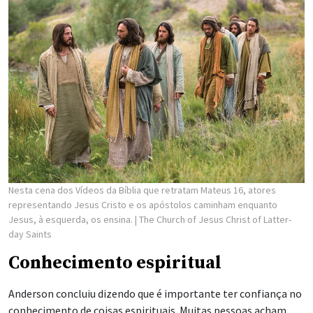
Nesta cena dos Vídeos da Bíblia que retratam Mateus 16, atores
representando Jesus Cristo e os apóstolos caminham enquanto
Jesus, à esquerda, os ensina.
| The Church of Jesus Christ of Latter-
day Saints
Conhecimento espiritual
Anderson concluiu dizendo que é importante ter confiança no
conhecimento de coisas espirituais. Muitas pessoas acham