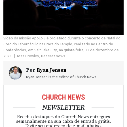
Vídeo da missão Apollo 8 é projetado durante o concerto de Natal do
Coro do Tabernáculo na Praça do Templo, realizado no Centro de
Conferências, em Salt Lake City, na quinta-feira, 11 de dezembro de
2025.
Tess Crowley, Deseret News
Por
Ryan Jensen
Ryan Jensen is the editor of Church News.
NEWSLETTER
Receba destaques do Church News entregues
semanalmente na sua caixa de entrada grátis.
Digite seu endereço de e-mail abaixo.