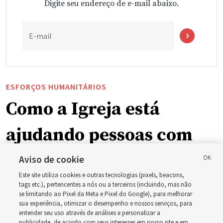
Digite seu endereço de e-mail abaixo.
E-mail
ESFORÇOS HUMANITÁRIOS
Como a Igreja está
ajudando pessoas com
deficiência ao redor do
Aviso de cookie
Este site utiliza cookies e outras tecnologias (pixels, beacons,
mundo, incluindo no
tags etc.), pertencentes a nós ou a terceiros (incluindo, mas não
se limitando ao Pixel da Meta e Pixel do Google), para melhorar
sua experiência, otimizar o desempenho e nossos serviços, para
Brasil
entender seu uso através de análises e personalizar a
publicidade, de acordo com seus interesses em nosso site e em