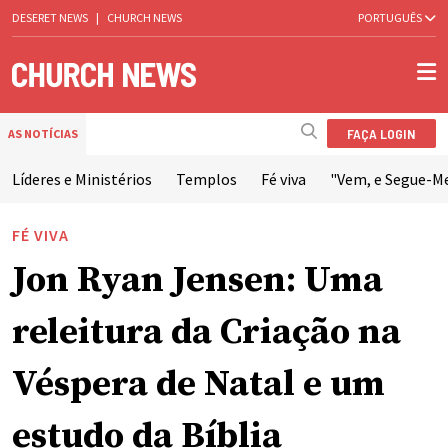
DESERET NEWS
|
CHURCH NEWS
PORTUGUÊS
FAÇA LOGIN
AS NOTÍCIAS
Líderes e Ministérios
Templos
Fé viva
"Vem, e Segue-M
FÉ VIVA
Jon Ryan Jensen: Uma
releitura da Criação na
Véspera de Natal e um
estudo da Bíblia