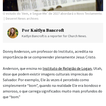
O estudo do ‘Vem, e Segue-Me’ de 2027 abordará o Novo Testamento.
Deseret News archives
Por
Kaitlyn Bancroft
Kaitlyn Bancroft is a reporter for Church News.
Donny Anderson, um professor do Instituto, acredita na
importância de se compreender plenamente Jesus Cristo.
Anderson, que ensina no
Instituto de Religião de Logan
, Utah,
disse que podem existir imagens culturais imprecisas do
Salvador. Por exemplo, Ele às vezes é percebido como
simplesmente “bom”, quando na realidade Ele era bondoso e
amoroso, o que carrega significados muito mais profundos do
que “bom.”