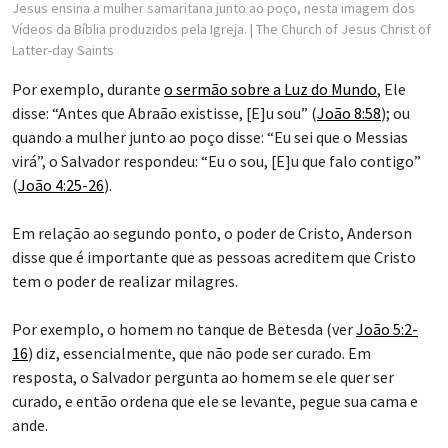
Jesus ensina a mulher samaritana junto ao poço, nesta imagem dos
Vídeos da Bíblia produzidos pela Igreja.
| The Church of Jesus Christ of
Latter-day Saints
Por exemplo, durante
o sermão sobre a Luz do Mundo
, Ele
disse: “Antes que Abraão existisse, [E]u sou” (
João 8:58
); ou
quando a mulher junto ao poço disse: “Eu sei que o Messias
virá”, o Salvador respondeu: “Eu o sou, [E]u que falo contigo”
(
João 4:25-26
).
Em relação ao segundo ponto, o poder de Cristo, Anderson
disse que é importante que as pessoas acreditem que Cristo
tem o poder de realizar milagres.
Por exemplo, o homem no tanque de Betesda (ver
João 5:2-
16
) diz, essencialmente, que não pode ser curado. Em
resposta, o Salvador pergunta ao homem se ele quer ser
curado, e então ordena que ele se levante, pegue sua cama e
ande.