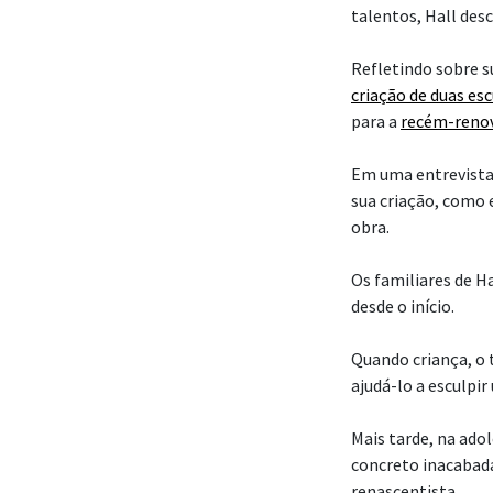
talentos, Hall des
Refletindo sobre su
criação de duas es
para a
recém-reno
Em uma entrevista
sua criação, como 
obra.
Os familiares de H
desde o início.
Quando criança, o t
ajudá-lo a esculp
Mais tarde, na ado
concreto inacabadas
renascentista.