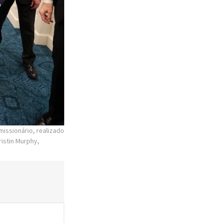
issionário, realizado
ristin Murphy,