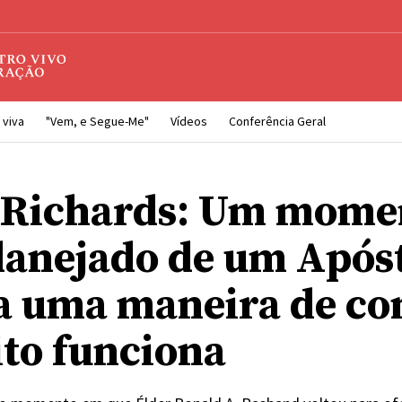
 viva
"Vem, e Segue-Me"
Vídeos
Conferência Geral
Richards: Um mome
lanejado de um Após
a uma maneira de co
ito funciona