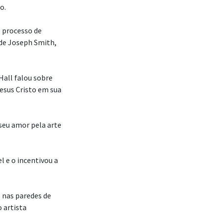
o.
o processo de
 de Joseph Smith,
Hall falou sobre
Jesus Cristo em sua
seu amor pela arte
l e o incentivou a
s nas paredes de
 artista