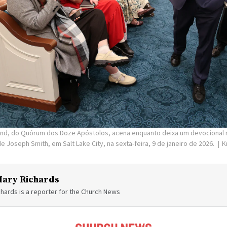
and, do Quórum dos Doze Apóstolos, acena enquanto deixa um devocional m
de Joseph Smith, em Salt Lake City, na sexta-feira, 9 de janeiro de 2026.
K
ary Richards
hards is a reporter for the Church News