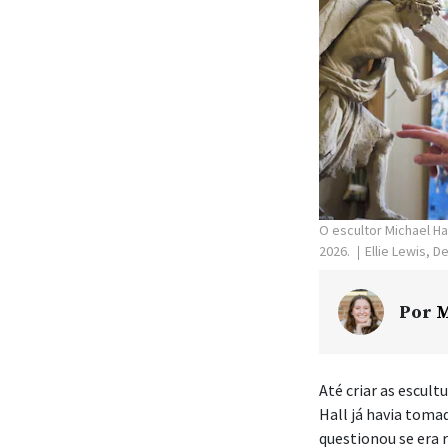
O escultor Michael Ha
2026.
Ellie Lewis, 
Por
M
Até criar as escult
Hall já havia toma
questionou se era 