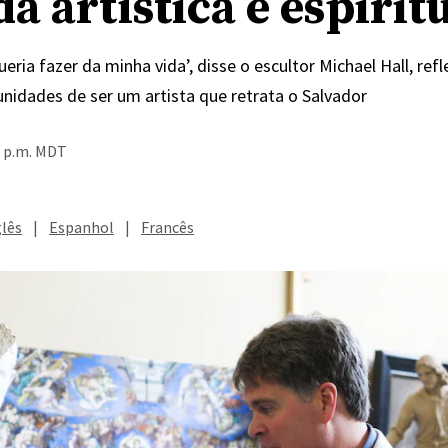
a artística e espirit
ueria fazer da minha vida’, disse o escultor Michael Hall, ref
unidades de ser um artista que retrata o Salvador
4 p.m. MDT
glês
|
Espanhol
|
Francês