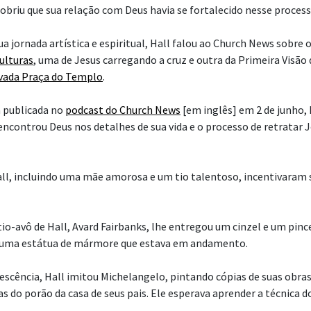
cobriu que sua relação com Deus havia se fortalecido nesse process
a jornada artística e espiritual, Hall falou ao Church News sobre 
culturas
, uma de Jesus carregando a cruz e outra da Primeira Visão
vada Praça do Templo
.
 publicada no
podcast do Church News
[em inglês] em 2 de junho, 
encontrou Deus nos detalhes de sua vida e o processo de retratar 
all, incluindo uma mãe amorosa e um tio talentoso, incentivaram 
io-avô de Hall, Avard Fairbanks, lhe entregou um cinzel e um pince
ir uma estátua de mármore que estava em andamento.
lescência, Hall imitou Michelangelo, pintando cópias de suas obra
 do porão da casa de seus pais. Ele esperava aprender a técnica do