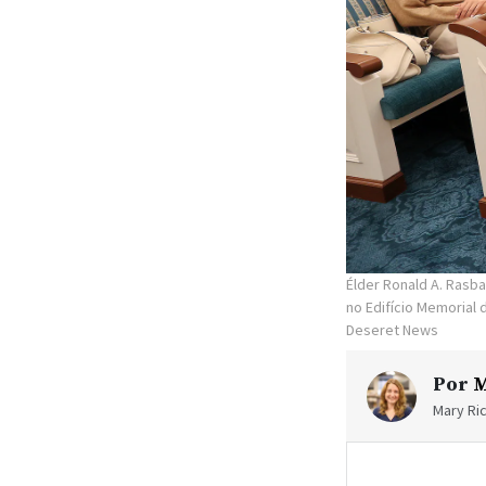
Élder Ronald A. Rasb
no Edifício Memorial 
Deseret News
Por
M
Mary Ric