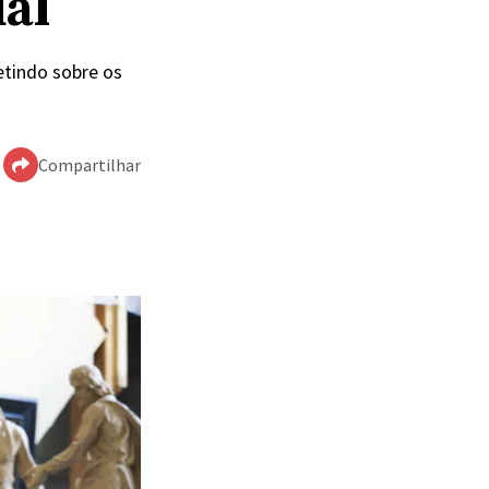
ual
letindo sobre os
Compartilhar