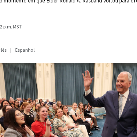
 momento em que Élder Ronald A. Rasband voltou para of
32 p.m. MST
glês
|
Espanhol