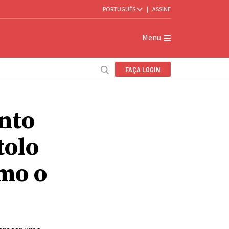
PORTUGUÊS
|
ASSINE
Menu
FAÇA LOGIN
nto
tolo
mo o