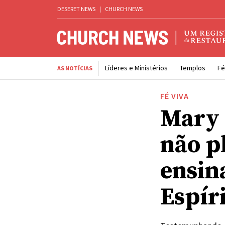
DESERET NEWS
|
CHURCH NEWS
Líderes e Ministérios
Templos
Fé
AS NOTÍCIAS
FÉ VIVA
Mary 
não p
ensin
Espír