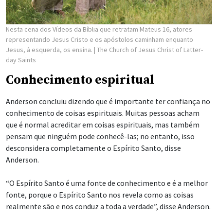
6 agosto 2026, 6:59 p.m. MDT
Compartilhar
Inglês
|
Espanhol
DISPONÍVEL EM:
Uma funcionária da Associação Teletón Pró-Reabilitação em San
Salvador, El Salvador, conversa com uma paciente sobre sua nova
cadeira de rodas, doada por A Igreja de Jesus Cristo dos Santos dos
Últimos Dias na terça-feira, 14 de julho de 2026.
The Church of Jesus
Christ of Latter-day Saints
Por
Aimee Cobabe
Aimee Cobabe is a reporter for Church News.
Membros de A Igreja de Jesus Cristo dos Santos dos Últimos
Dias em todo o mundo trabalharam nos últimos meses para
facilitarem as doações de equipamentos e apoio educacional