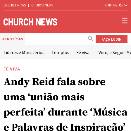
DESERET NEWS
|
CHURCH NEWS
PORTUGUÊS
FAÇA LOGIN
AS NOTÍCIAS
Líderes e Ministérios
Templos
Fé viva
"Vem, e Segue-M
FÉ VIVA
Andy Reid fala sobre
uma ‘união mais
perfeita’ durante ‘Música
e Palavras de Inspiração’