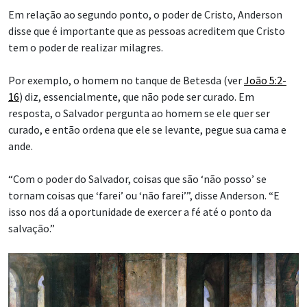
“Jesus Cristo desempenha um papel fundamental em tudo o
que Deus fez por nós, desde o princípio até a época de Seu
ministério mortal e, naturalmente, desde então. E assim
sempre será”, disse Anderson.
Nesta cena dos Vídeos da Bíblia que retratam Mateus 16, atores
representando Jesus Cristo e os apóstolos caminham enquanto
Jesus, à esquerda, os ensina.
| The Church of Jesus Christ of Latter-
day Saints
Conhecimento espiritual
Anderson concluiu dizendo que é importante ter confiança no
conhecimento de coisas espirituais. Muitas pessoas acham
que é normal acreditar em coisas espirituais, mas também
pensam que ninguém pode conhecê-las; no entanto, isso
desconsidera completamente o Espírito Santo, disse
Anderson.