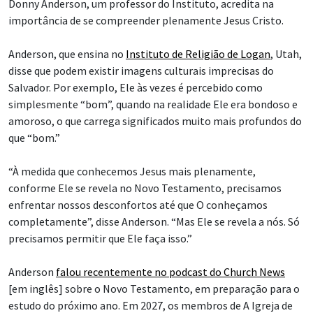
enfrentar nossos desconfortos até que O conheçamos
completamente”, disse Anderson. “Mas Ele se revela a nós. Só
precisamos permitir que Ele faça isso.”
Anderson
falou recentemente no podcast do Church News
[em inglês] sobre o Novo Testamento, em preparação para o
estudo do próximo ano. Em 2027, os membros de A Igreja de
Jesus Cristo dos Santos dos Últimos Dias estudarão o
Novo
Testamento
no “
Vem, e Segue-Me
”, em casa e na Igreja. O
manual
já está disponível
no
site da Igreja
e no aplicativo
Biblioteca do Evangelho.
Donny Anderson, professor do Instituto de Religião de Logan, Utah,
participa de um episódio do podcast do Church News, lançado na
terça-feira, 4 de agosto de 2026.
| Rex Warner, Deseret News
4 formas pelas quais o Salvador Se
revela