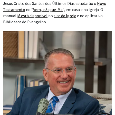
Anderson identificou quatro maneiras principais pelas quais o
Salvador se revela no Novo Testamento:
Por meio de Sua divindade
Por meio de Seu poder
Por meio de Sua indispensabilidade
Por meio de Seu papel primordial em todos os assuntos
de Deus com Seus filhos.
Em relação ao primeiro ponto, a divindade de Cristo,
Anderson disse que os santos dos últimos dias sabem que a
Trindade é composta por três seres distintos: o Pai, o Filho e o
Espírito Santo. E embora este seja um conhecimento
maravilhoso, ele pode levar as pessoas a separarem tanto os
três que, inadvertidamente, “desfazem” a divindade do
Salvador.
“Mas Jesus é Jeová. Ele é o nosso Criador. Ele é o nosso Deus”,
disse Anderson. “E ao longo dos Evangelhos, Jesus nos