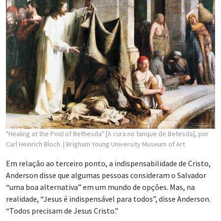
“O Espírito Santo é uma fonte de conhecimento e é a melhor
fonte, porque o Espírito Santo nos revela como as coisas
realmente são e nos conduz a toda a verdade”, disse Anderson.
Ele também citou o falecido
Presidente Russell M. Nelson
,
que, durante a
conferência geral de abril de 2023
, disse que a
resposta a qualquer pergunta ou problema sempre se
encontra nos ensinamentos de Cristo.
“Eu sei que isso é verdade”, disse Anderson. “E sei que, ao
pagarmos o preço no Novo Testamento, Jesus se revelará a
nós.”
HISTÓRIAS RELACIONADAS
Episódio 306: Temas do Novo Testamento o
‘Vem, e Segue-Me’ de 2027 com o professor do
instituto, Donny Anderson [em inglês]