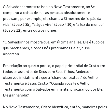
Currículo do ‘Vem, e Segue-Me’ de 2027 já está
disponível
Como tornar estudo do Novo Testamento de
2023 com ‘Vem, e Segue-Me’ ainda melhor
NEWSLETTER
Receba destaques do Church News entregues
semanalmente na sua caixa de entrada grátis.
Digite seu endereço de e-mail abaixo.
E-mail