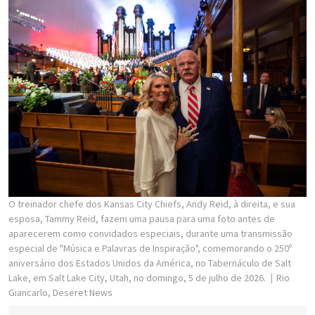
O treinador chefe dos Kansas City Chiefs, Andy Reid, à direita, e sua
esposa, Tammy Reid, fazem uma pausa para uma foto antes de
aparecerem como convidados especiais, durante uma transmissão
especial de "Música e Palavras de Inspiração", comemorando o 250º
aniversário dos Estados Unidos da América, no Tabernáculo de Salt
Lake, em Salt Lake City, Utah, no domingo, 5 de julho de 2026.
Rio
Giancarlo, Deseret News