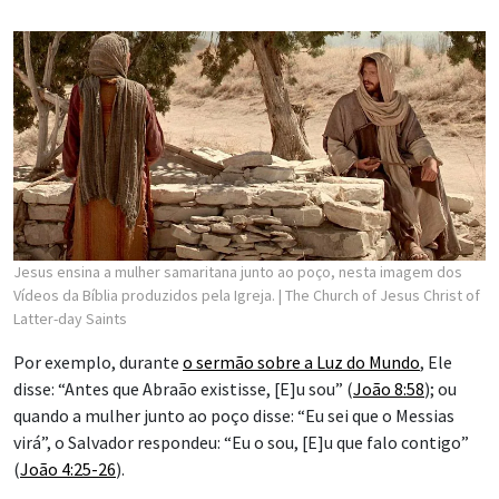
vida” (
João 6:35
), “a água viva” (
João 4:10
) e “a luz do mundo”
(
João 8:12
), entre outros nomes.
“O Salvador nos mostra que, em última análise, Ele é tudo de
que precisamos, e todos nós precisamos Dele”, disse
Anderson.
Em relação ao quarto ponto, o papel primordial de Cristo em
todos os assuntos de Deus com Seus filhos, Anderson
observou inicialmente que a “chave contextual” do Velho
Testamento é Jesus Cristo. “Quando você lê o Velho
Testamento com o Salvador em mente, procurando por Ele,
Ele ganha vida.”
No Novo Testamento, Cristo identifica, então, maneiras pelas
quais o Velho Testamento testifica Dele. Por exemplo, em
João 5:39
, Ele diz: “Examinais as escrituras, porque vós cuidais
ter nelas a vida eterna, e são elas que de [M]im testificam.”