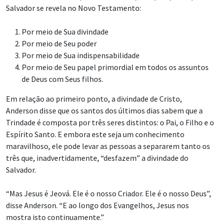
curado, e então ordena que ele se levante, pegue sua cama e
ande.
“Com o poder do Salvador, coisas que são ‘não posso’ se
tornam coisas que ‘farei’ ou ‘não farei’”, disse Anderson. “E
isso nos dá a oportunidade de exercer a fé até o ponto da
salvação.”
"Healing at the Pool of Bethesda" [A cura no tanque de Betesda], por
Carl Heinrich Bloch.
| Brigham Young University Museum of Art
Em relação ao terceiro ponto, a indispensabilidade de Cristo,
Anderson disse que algumas pessoas consideram o Salvador
“uma boa alternativa” em um mundo de opções. Mas, na
realidade, “Jesus é indispensável para todos”, disse Anderson.
“Todos precisam de Jesus Cristo.”
O Salvador demonstra isso no Novo Testamento, ao Se
comparar a coisas de que as pessoas absolutamente
precisam; por exemplo, ele chama a Si mesmo de “o pão da