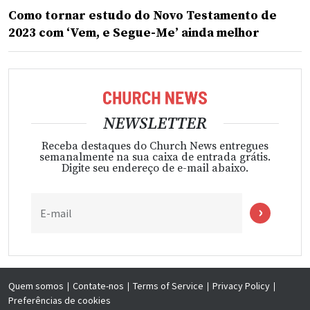
em atender às necessidades locais.
“Percebemos as necessidades da comunidade, principalmente
nas escolas para crianças com deficiência”, disse ele.
“Queremos servi-las para que possam sentir o amor e o
cuidado da Igreja.”
Nos últimos meses, os membros locais também trabalharam
para melhorar as instalações da
Surabaya Foundation for the
Development of Disabled Children
[Fundação Surabaya para o
Desenvolvimento de Crianças]. Isto incluiu a reforma do
playground, a substituição de portas e janelas danificadas, a
modernização da acessibilidade dos banheiros e o
fornecimento de equipamentos terapêuticos para apoiar os
serviços de reabilitação.
Élder David L. Buckner, Setenta Autoridade Geral e membro da
presidência da Área Ásia de A Igreja de Jesus Cristo dos Santos dos
Últimos Dias, corta a fita de inauguração, após membros da Igreja