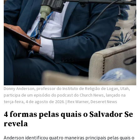
mostra isto continuamente.”
Jesus ensina a mulher samaritana junto ao poço, nesta imagem dos
Vídeos da Bíblia produzidos pela Igreja.
| The Church of Jesus Christ of
Latter-day Saints
Por exemplo, durante
o sermão sobre a Luz do Mundo
, Ele
disse: “Antes que Abraão existisse, [E]u sou” (
João 8:58
); ou
quando a mulher junto ao poço disse: “Eu sei que o Messias
virá”, o Salvador respondeu: “Eu o sou, [E]u que falo contigo”
(
João 4:25-26
).
Em relação ao segundo ponto, o poder de Cristo, Anderson
disse que é importante que as pessoas acreditem que Cristo
tem o poder de realizar milagres.
Por exemplo, o homem no tanque de Betesda (ver
João 5:2-
16
) diz, essencialmente, que não pode ser curado. Em
resposta, o Salvador pergunta ao homem se ele quer ser