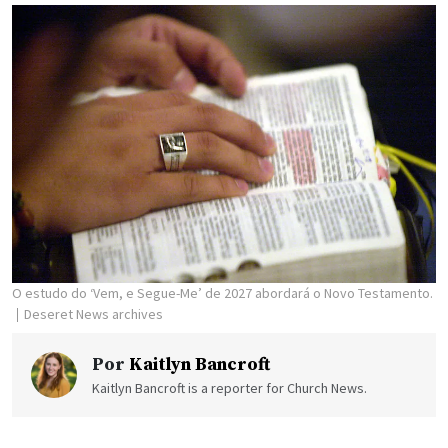
O estudo do ‘Vem, e Segue-Me’ de 2027 abordará o Novo Testamento.
Deseret News archives
Por
Kaitlyn Bancroft
Kaitlyn Bancroft is a reporter for Church News.
Donny Anderson, um professor do Instituto, acredita na
importância de se compreender plenamente Jesus Cristo.
Anderson, que ensina no
Instituto de Religião de Logan
, Utah,
disse que podem existir imagens culturais imprecisas do
Salvador. Por exemplo, Ele às vezes é percebido como
simplesmente “bom”, quando na realidade Ele era bondoso e
amoroso, o que carrega significados muito mais profundos do
que “bom.”
“À medida que conhecemos Jesus mais plenamente,
conforme Ele se revela no Novo Testamento, precisamos