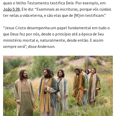
ESFORÇOS HUMANITÁRIOS
Como a Igreja está
ajudando pessoas com
deficiência ao redor do
mundo, incluindo no
Brasil
Esforços no Brasil, Indonésia, El Salvador e Argentina
têm se concentrado no cuidado de pessoas com
deficiência