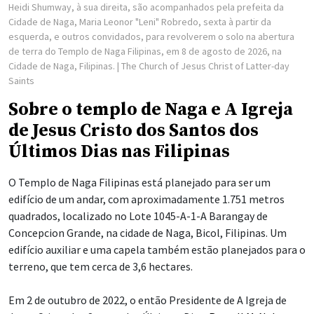
Heidi Shumway, à sua direita, são acompanhados pela prefeita da
Cidade de Naga, Maria Leonor "Leni" Robredo, sexta à partir da
esquerda, e outros convidados, para revolverem o solo na abertura
de terra do Templo de Naga Filipinas, em 8 de agosto de 2026, na
Cidade de Naga, Filipinas.
| The Church of Jesus Christ of Latter-day
Saints
Sobre o templo de Naga e A Igreja
de Jesus Cristo dos Santos dos
Últimos Dias nas Filipinas
O Templo de Naga Filipinas está planejado para ser um
edifício de um andar, com aproximadamente 1.751 metros
quadrados, localizado no Lote 1045-A-1-A Barangay de
Concepcion Grande, na cidade de Naga, Bicol, Filipinas. Um
edifício auxiliar e uma capela também estão planejados para o
terreno, que tem cerca de 3,6 hectares.
Em 2 de outubro de 2022, o então Presidente de A Igreja de