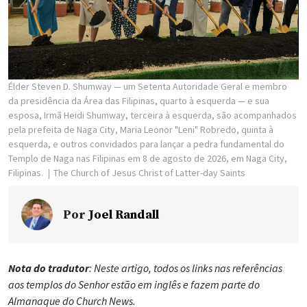
Élder Steven D. Shumway — um Setenta Autoridade Geral e membro
da presidência da Área das Filipinas, quarto à esquerda — e sua
esposa, Irmã Heidi Shumway, terceira à esquerda, são acompanhados
pela prefeita de Naga City, Maria Leonor "Leni" Robredo, quinta à
esquerda, e outros convidados para lançar a pedra fundamental do
Templo de Naga nas Filipinas em 8 de agosto de 2026, em Naga City,
Filipinas.
The Church of Jesus Christ of Latter-day Saints
Por
Joel Randall
Nota do tradutor
: Neste artigo, todos os links nas referências
aos templos do Senhor estão em inglês e fazem parte do
Almanaque do Church News.