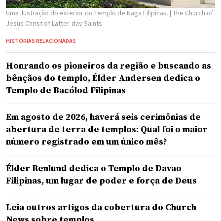
Uma ilustração do exterior do Templo de Naga Filipinas.
| The Church of
Jesus Christ of Latter-day Saints
HISTÓRIAS RELACIONADAS
Honrando os pioneiros da região e buscando as
bênçãos do templo, Élder Andersen dedica o
Templo de Bacólod Filipinas
Em agosto de 2026, haverá seis cerimônias de
abertura de terra de templos: Qual foi o maior
número registrado em um único mês?
Élder Renlund dedica o Templo de Davao
Filipinas, um lugar de poder e força de Deus
Leia outros artigos da cobertura do Church
News sobre templos