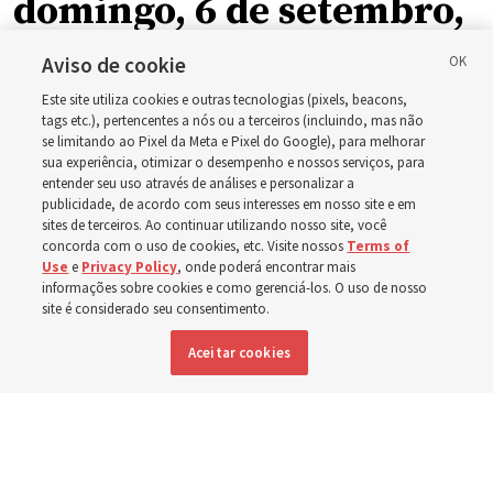
domingo, 6 de setembro,
como ala ou ramo, em
Aviso de cookie
Este site utiliza cookies e outras tecnologias (pixels, beacons,
relação à nova
tags etc.), pertencentes a nós ou a terceiros (incluindo, mas não
se limitando ao Pixel da Meta e Pixel do Google), para melhorar
sua experiência, otimizar o desempenho e nossos serviços, para
programação dominical
entender seu uso através de análises e personalizar a
publicidade, de acordo com seus interesses em nosso site e em
sites de terceiros. Ao continuar utilizando nosso site, você
Os vídeos incluem instruções de Élder Bednar, Élder
concorda com o uso de cookies, etc. Visite nossos
Terms of
Use
e
Privacy Policy
, onde poderá encontrar mais
Kearon e de outros líderes da Igreja
informações sobre cookies e como gerenciá-los. O uso de nosso
site é considerado seu consentimento.
8 agosto 2026, 4:18 p.m. MDT
Compartilhar
Aceitar cookies
Inglês
|
Espanhol
DISPONÍVEL EM: