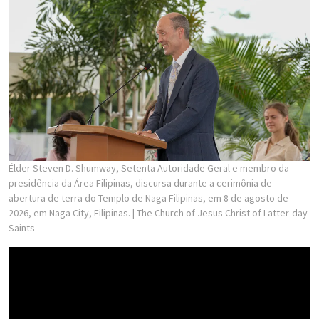
Élder Steven D. Shumway, Setenta Autoridade Geral e membro da
presidência da Área Filipinas, discursa durante a cerimônia de
abertura de terra do Templo de Naga Filipinas, em 8 de agosto de
2026, em Naga City, Filipinas.
| The Church of Jesus Christ of Latter-day
Saints