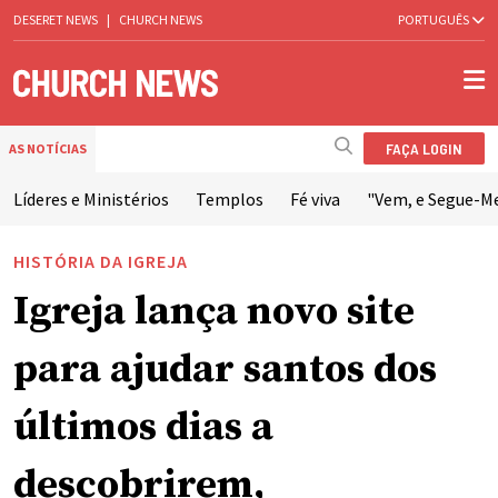
DESERET NEWS
|
CHURCH NEWS
PORTUGUÊS
FAÇA LOGIN
AS NOTÍCIAS
Líderes e Ministérios
Templos
Fé viva
"Vem, e Segue-M
HISTÓRIA DA IGREJA
Igreja lança novo site
para ajudar santos dos
últimos dias a
descobrirem,