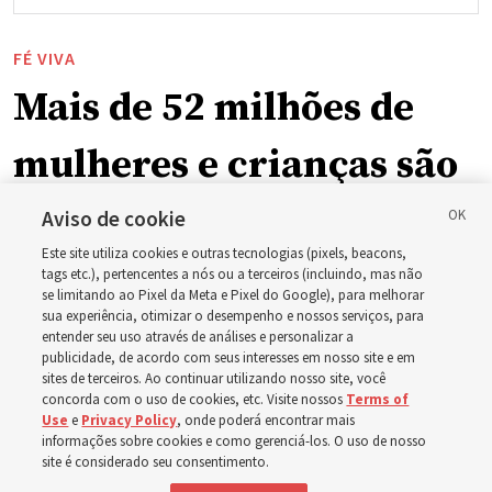
FÉ VIVA
Mais de 52 milhões de
mulheres e crianças são
abençoadas por
Aviso de cookie
Este site utiliza cookies e outras tecnologias (pixels, beacons,
iniciativa da Igreja
tags etc.), pertencentes a nós ou a terceiros (incluindo, mas não
se limitando ao Pixel da Meta e Pixel do Google), para melhorar
sua experiência, otimizar o desempenho e nossos serviços, para
entender seu uso através de análises e personalizar a
A presidente Camille N. Johnson, presidente geral da
publicidade, de acordo com seus interesses em nosso site e em
Sociedade de Socorro, agradece a diversas
sites de terceiros. Ao continuar utilizando nosso site, você
concorda com o uso de cookies, etc. Visite nossos
Terms of
organizações por trabalharem juntas e criarem novas
Use
e
Privacy Policy
, onde poderá encontrar mais
oportunidades para edificarem comunidades e famílias
informações sobre cookies e como gerenciá-los. O uso de nosso
site é considerado seu consentimento.