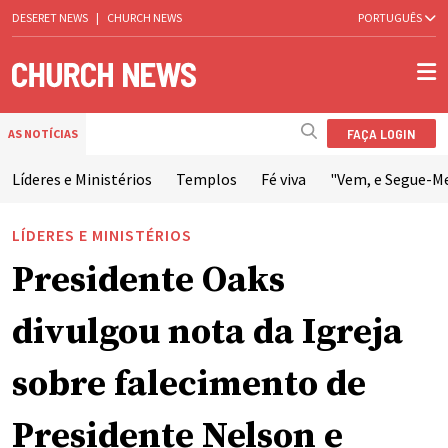
DESERET NEWS
|
CHURCH NEWS
PORTUGUÊS
FAÇA LOGIN
AS NOTÍCIAS
Líderes e Ministérios
Templos
Fé viva
"Vem, e Segue-M
LÍDERES E MINISTÉRIOS
Presidente Oaks
divulgou nota da Igreja
sobre falecimento de
Presidente Nelson e