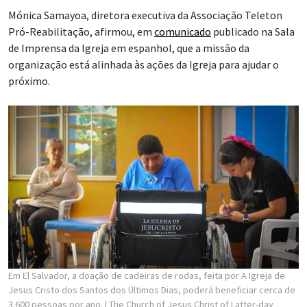
Mónica Samayoa, diretora executiva da Associação Teleton
Pró-Reabilitação, afirmou, em
comunicado
publicado na Sala
de Imprensa da Igreja em espanhol, que a missão da
organização está alinhada às ações da Igreja para ajudar o
próximo.
Em El Salvador, a doação de cadeiras de rodas, feita por A Igreja de
Jesus Cristo dos Santos dos Últimos Dias, poderá beneficiar cerca de
3.600 pessoas por ano.
| The Church of Jesus Christ of Latter-day