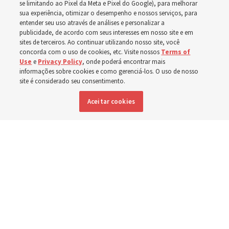
se limitando ao Pixel da Meta e Pixel do Google), para melhorar
sua experiência, otimizar o desempenho e nossos serviços, para
entender seu uso através de análises e personalizar a
Nascido em 6 de agosto de 1955 em Cache Valley, Utah,
publicidade, de acordo com seus interesses em nosso site e em
Élder Stevenson serve como Apóstolo desde outubro de
sites de terceiros. Ao continuar utilizando nosso site, você
concorda com o uso de cookies, etc. Visite nossos
Terms of
2015
Use
e
Privacy Policy
, onde poderá encontrar mais
informações sobre cookies e como gerenciá-los. O uso de nosso
site é considerado seu consentimento.
6 agosto 2026, 12:20 a.m. MDT
Compartilhar
Aceitar cookies
Inglês
|
Espanhol
|
Francês
DISPONÍVEL EM: