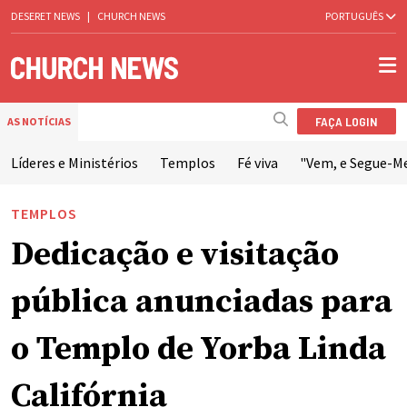
DESERET NEWS
|
CHURCH NEWS
PORTUGUÊS
FAÇA LOGIN
AS NOTÍCIAS
Líderes e Ministérios
Templos
Fé viva
"Vem, e Segue-M
TEMPLOS
Dedicação e visitação
pública anunciadas para
o Templo de Yorba Linda
Califórnia