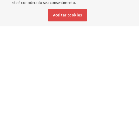
site é considerado seu consentimento.
formato
Aceitar cookies
3 agosto 2026, 12:25 p.m. MDT
Compartilhar
Inglês
|
Espanhol
|
Francês
DISPONÍVEL EM: