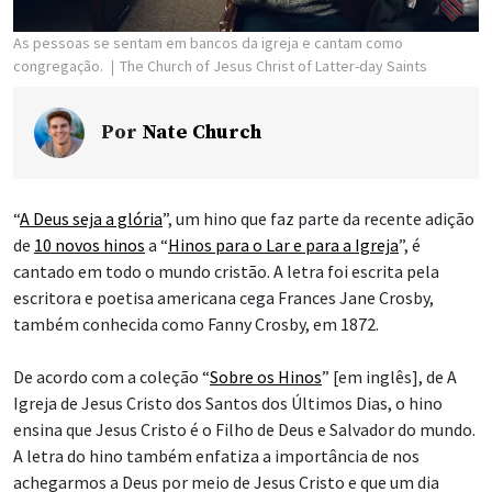
As pessoas se sentam em bancos da igreja e cantam como
congregação.
The Church of Jesus Christ of Latter-day Saints
Por
Nate Church
“
A Deus seja a glória
”, um hino que faz parte da recente adição
de
10 novos hinos
a “
Hinos para o Lar e para a Igreja
”, é
cantado em todo o mundo cristão. A letra foi escrita pela
escritora e poetisa americana cega Frances Jane Crosby,
também conhecida como Fanny Crosby, em 1872.
De acordo com a coleção “
Sobre os Hinos
” [em inglês], de A
Igreja de Jesus Cristo dos Santos dos Últimos Dias, o hino
ensina que Jesus Cristo é o Filho de Deus e Salvador do mundo.
A letra do hino também enfatiza a importância de nos
achegarmos a Deus por meio de Jesus Cristo e que um dia