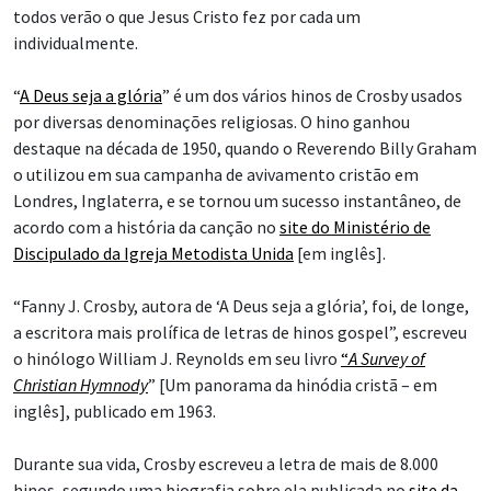
todos verão o que Jesus Cristo fez por cada um
individualmente.
“
A Deus seja a glória
” é um dos vários hinos de Crosby usados
por diversas denominações religiosas. O hino ganhou
destaque na década de 1950, quando o Reverendo Billy Graham
o utilizou em sua campanha de avivamento cristão em
Londres, Inglaterra, e se tornou um sucesso instantâneo, de
acordo com a história da canção no
site do Ministério de
Discipulado da Igreja Metodista Unida
[em inglês].
“Fanny J. Crosby, autora de ‘A Deus seja a glória’, foi, de longe,
a escritora mais prolífica de letras de hinos gospel”, escreveu
o hinólogo William J. Reynolds em seu livro
“
A Survey of
Christian Hymnody
” [Um panorama da hinódia cristã – em
inglês], publicado em 1963.
Durante sua vida, Crosby escreveu a letra de mais de 8.000
hinos, segundo uma biografia sobre ela publicada no
site da