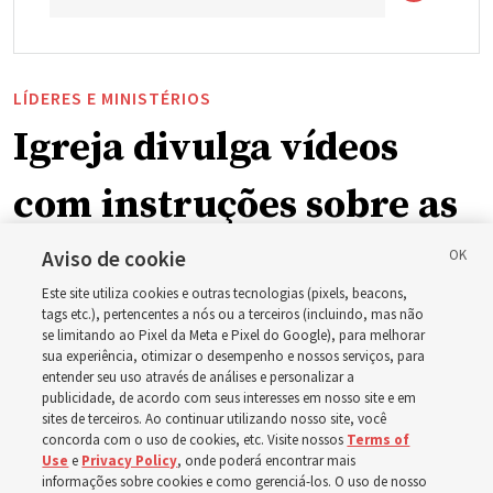
LÍDERES E MINISTÉRIOS
Igreja divulga vídeos
com instruções sobre as
mudanças na
Aviso de cookie
Este site utiliza cookies e outras tecnologias (pixels, beacons,
programação dominical
tags etc.), pertencentes a nós ou a terceiros (incluindo, mas não
se limitando ao Pixel da Meta e Pixel do Google), para melhorar
sua experiência, otimizar o desempenho e nossos serviços, para
em setembro
entender seu uso através de análises e personalizar a
publicidade, de acordo com seus interesses em nosso site e em
sites de terceiros. Ao continuar utilizando nosso site, você
Preparem-se para se reunirem nos dias 30 de agosto e 6
concorda com o uso de cookies, etc. Visite nossos
Terms of
Use
e
Privacy Policy
, onde poderá encontrar mais
de setembro para discutirem a implementação do novo
informações sobre cookies e como gerenciá-los. O uso de nosso