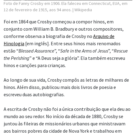
Foto de Fanny Crosby em 1906. Ela faleceu em Connecticut, EUA, em
12 de fevereiro de 1915, aos 94 anos.
| Wikipedia
Foi em 1864 que Crosby começou a compor hinos, em
conjunto com William B. Bradbury e outros compositores,
conforme observa a biografia de Crosby no
Arquivo de
Hinologia
[em inglês]. Entre seus hinos mais renomados
estão “
Blessed Assurance
”, “
Safe in the Arms of Jesus
”, “
Rescue
the Perishing
” e “A Deus seja a glória”. Ela também escreveu
hinos e canções para crianças.
Ao longo de sua vida, Crosby compôs as letras de milhares de
hinos. Além disso, publicou mais dois livros de poesia e
escreveu duas autobiografias.
A escrita de Crosby não foi a única contribuição que ela deu ao
mundo ao seu redor. No início da década de 1880, Crosby se
juntou às fileiras de missionários urbanos que ministravam
aos bairros pobres da cidade de Nova York e trabalhou em