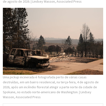
de agosto de 2026.
| Lindsey Wasson, Associated Press
Uma pickup incinerada é fotografada perto de várias casas
destruídas, em um bairro residencial, na terça-feira, 4 de agosto de
2026, após um incêndio florestal atingir a parte norte da cidade de
Spokane, no estado norte-americano de Washington.
| Lindsey
Wasson, Associated Press