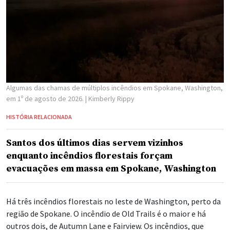
Algumas das chamas de múltiplos incêndios em Spokane, Washington,
em 1º de agosto de 2026.
| Kimberly Rippy
HISTÓRIA RELACIONADA
Santos dos últimos dias servem vizinhos
enquanto incêndios florestais forçam
evacuações em massa em Spokane, Washington
Há três incêndios florestais no leste de Washington, perto da
região de Spokane. O incêndio de Old Trails é o maior e há
outros dois, de Autumn Lane e Fairview. Os incêndios, que