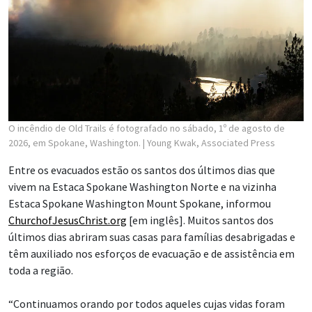
O incêndio de Old Trails é fotografado no sábado, 1º de agosto de
2026, em Spokane, Washington.
| Young Kwak, Associated Press
Entre os evacuados estão os santos dos últimos dias que
vivem na Estaca Spokane Washington Norte e na vizinha
Estaca Spokane Washington Mount Spokane, informou
ChurchofJesusChrist.org
[em inglês]. Muitos santos dos
últimos dias abriram suas casas para famílias desabrigadas e
têm auxiliado nos esforços de evacuação e de assistência em
toda a região.
“Continuamos orando por todos aqueles cujas vidas foram