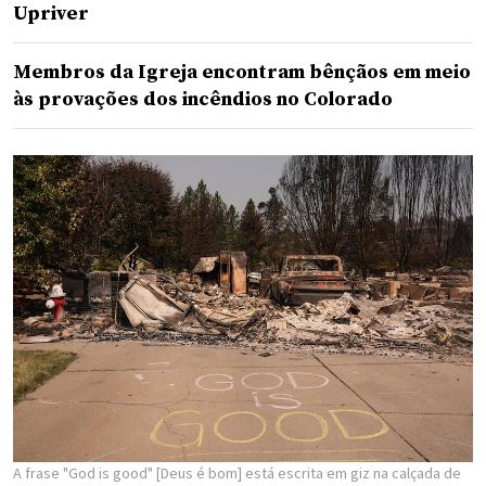
Upriver
Membros da Igreja encontram bênçãos em meio
às provações dos incêndios no Colorado
A frase "God is good" [Deus é bom] está escrita em giz na calçada de