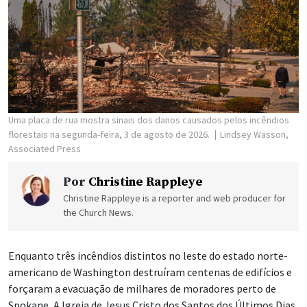
Uma placa de rua mostra sinais dos danos causados pelos incêndios
florestais na segunda-feira, 3 de agosto de 2026.
Lindsey Wasson,
Associated Press
Por
Christine Rappleye
Christine Rappleye is a reporter and web producer for
the Church News.
Enquanto três incêndios distintos no leste do estado norte-
americano de Washington destruíram centenas de edifícios e
forçaram a evacuação de milhares de moradores perto de
Spokane, A Igreja de Jesus Cristo dos Santos dos Últimos Dias