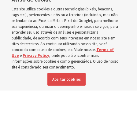
em Wyoming
Este site utiliza cookies e outras tecnologias (pixels, beacons,
tags etc.), pertencentes a nós ou a terceiros (incluindo, mas não
A dedicação do Templo Cody Wyoming em outubro será
se limitando ao Pixel da Meta e Pixel do Google), para melhorar
a primeira realizada por Élder Clark G. Gilbert
sua experiência, otimizar o desempenho e nossos serviços, para
entender seu uso através de análises e personalizar a
publicidade, de acordo com seus interesses em nosso site e em
7 agosto 2026, 2:40 p.m. MDT
Compartilhar
sites de terceiros. Ao continuar utilizando nosso site, você
concorda com o uso de cookies, etc. Visite nossos
Terms of
Use
e
Privacy Policy
, onde poderá encontrar mais
informações sobre cookies e como gerenciá-los. O uso de nosso
site é considerado seu consentimento.
Inglês
|
Espanhol
DISPONÍVEL EM:
Aceitar cookies