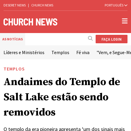
DESERET NEWS
|
CHURCH NEWS
PORTUGUÊS
FAÇA LOGIN
AS NOTÍCIAS
Líderes e Ministérios
Templos
Fé viva
"Vem, e Segue-M
TEMPLOS
Andaimes do Templo de
Salt Lake estão sendo
removidos
O templo da era pioneira apresenta ‘um dos sinais mais