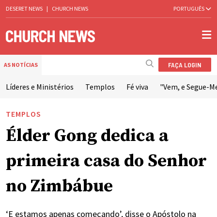
DESERET NEWS
|
CHURCH NEWS
PORTUGUÊS
FAÇA LOGIN
AS NOTÍCIAS
Líderes e Ministérios
Templos
Fé viva
"Vem, e Segue-M
TEMPLOS
Élder Gong dedica a
primeira casa do Senhor
no Zimbábue
‘E estamos apenas começando’, disse o Apóstolo na