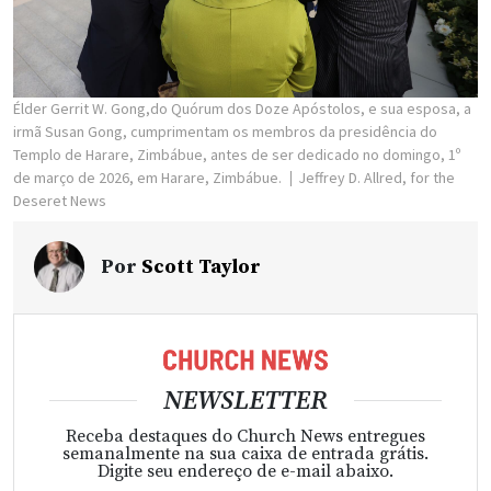
Élder Gerrit W. Gong,do Quórum dos Doze Apóstolos, e sua esposa, a
irmã Susan Gong, cumprimentam os membros da presidência do
Templo de Harare, Zimbábue, antes de ser dedicado no domingo, 1º
de março de 2026, em Harare, Zimbábue.
Jeffrey D. Allred, for the
Deseret News
Por
Scott Taylor
NEWSLETTER
Receba destaques do Church News entregues
semanalmente na sua caixa de entrada grátis.
Digite seu endereço de e-mail abaixo.