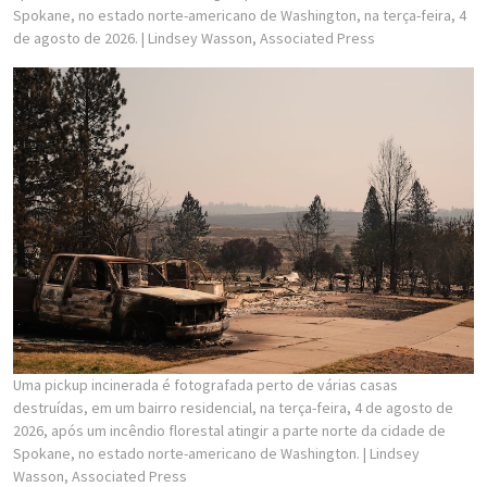
Spokane, no estado norte-americano de Washington, na terça-feira, 4
de agosto de 2026.
| Lindsey Wasson, Associated Press
Uma pickup incinerada é fotografada perto de várias casas
destruídas, em um bairro residencial, na terça-feira, 4 de agosto de
2026, após um incêndio florestal atingir a parte norte da cidade de
Spokane, no estado norte-americano de Washington.
| Lindsey
Wasson, Associated Press