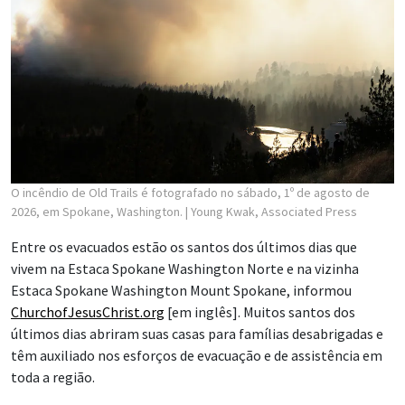
O incêndio de Old Trails é fotografado no sábado, 1º de agosto de
2026, em Spokane, Washington.
| Young Kwak, Associated Press
Entre os evacuados estão os santos dos últimos dias que
vivem na Estaca Spokane Washington Norte e na vizinha
Estaca Spokane Washington Mount Spokane, informou
ChurchofJesusChrist.org
[em inglês]. Muitos santos dos
últimos dias abriram suas casas para famílias desabrigadas e
têm auxiliado nos esforços de evacuação e de assistência em
toda a região.