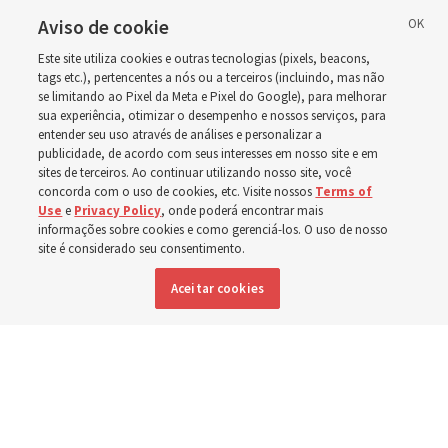
enquanto incêndios
Aviso de cookie
Este site utiliza cookies e outras tecnologias (pixels, beacons,
florestais forçam
tags etc.), pertencentes a nós ou a terceiros (incluindo, mas não
se limitando ao Pixel da Meta e Pixel do Google), para melhorar
sua experiência, otimizar o desempenho e nossos serviços, para
evacuações em massa
entender seu uso através de análises e personalizar a
publicidade, de acordo com seus interesses em nosso site e em
em Spokane,
sites de terceiros. Ao continuar utilizando nosso site, você
concorda com o uso de cookies, etc. Visite nossos
Terms of
Use
e
Privacy Policy
, onde poderá encontrar mais
Washington
informações sobre cookies e como gerenciá-los. O uso de nosso
site é considerado seu consentimento.
Aceitar cookies
Membros da Igreja estão entre os evacuados; capelas
são abertas para oferecerem abrigo
3 agosto 2026, 6:16 p.m. MDT
Compartilhar