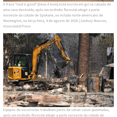
A frase "God is good" [Deus é bom] está escrita em giz na calçada de
uma casa destruída, após um incêndio florestal atingir a parte
noroeste da cidade de Spokane, no estado norte-americano de
Washington, na terça-feira, 4 de agosto de 2026.
| Lindsey Wasson,
Associated Press
Equipes de socorristas trabalham perto de várias casas queimadas,
após um incêndio florestal atingir a parte noroeste da cidade de