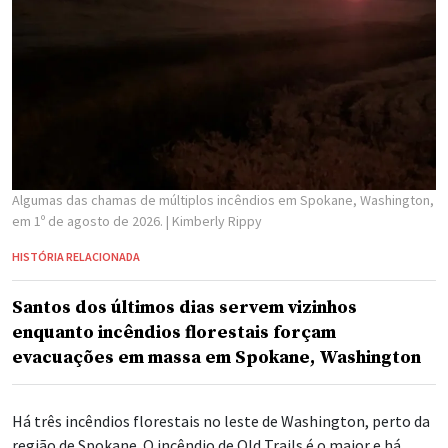
Algumas das chamas de múltiplos incêndios em Spokane, Washington,
em 1º de agosto de 2026.
| Kimberly Rippy
HISTÓRIA RELACIONADA
Santos dos últimos dias servem vizinhos
enquanto incêndios florestais forçam
evacuações em massa em Spokane, Washington
Há três incêndios florestais no leste de Washington, perto da
região de Spokane. O incêndio de Old Trails é o maior e há