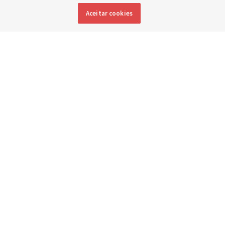
3 agosto 2026, 2:17 p.m. MDT
Compartilhar
Aceitar cookies
Inglês
|
Espanhol
|
Francês
DISPONÍVEL EM:
As pessoas se sentam em bancos da igreja e cantam como