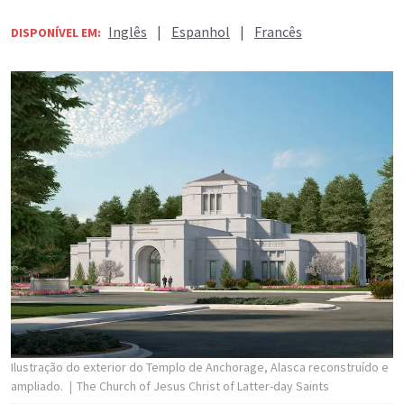
Inglês
|
Espanhol
|
Francês
DISPONÍVEL EM:
Ilustração do exterior do Templo de Anchorage, Alasca reconstruído e
ampliado.
The Church of Jesus Christ of Latter-day Saints