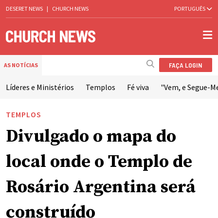
DESERET NEWS
|
CHURCH NEWS
PORTUGUÊS
FAÇA LOGIN
AS NOTÍCIAS
Líderes e Ministérios
Templos
Fé viva
"Vem, e Segue-M
TEMPLOS
Divulgado o mapa do
local onde o Templo de
Rosário Argentina será
construído