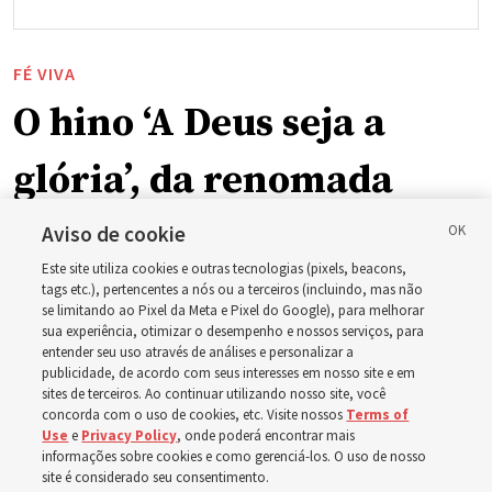
FÉ VIVA
O hino ‘A Deus seja a
glória’, da renomada
poetisa Fanny Crosby, faz
Aviso de cookie
Este site utiliza cookies e outras tecnologias (pixels, beacons,
parte de uma recente
tags etc.), pertencentes a nós ou a terceiros (incluindo, mas não
se limitando ao Pixel da Meta e Pixel do Google), para melhorar
sua experiência, otimizar o desempenho e nossos serviços, para
adição ao novo hinário
entender seu uso através de análises e personalizar a
publicidade, de acordo com seus interesses em nosso site e em
sites de terceiros. Ao continuar utilizando nosso site, você
Um hino escrito em 1872 por Fanny Crosby, escritora e
concorda com o uso de cookies, etc. Visite nossos
Terms of
Use
e
Privacy Policy
, onde poderá encontrar mais
poetisa cega, está agora no novo hinário
informações sobre cookies e como gerenciá-los. O uso de nosso
site é considerado seu consentimento.