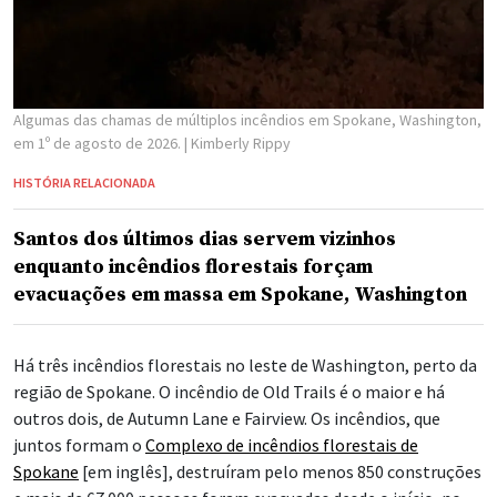
Algumas das chamas de múltiplos incêndios em Spokane, Washington,
em 1º de agosto de 2026.
| Kimberly Rippy
HISTÓRIA RELACIONADA
Santos dos últimos dias servem vizinhos
enquanto incêndios florestais forçam
evacuações em massa em Spokane, Washington
Há três incêndios florestais no leste de Washington, perto da
região de Spokane. O incêndio de Old Trails é o maior e há
outros dois, de Autumn Lane e Fairview. Os incêndios, que
juntos formam o
Complexo de incêndios florestais de
Spokane
[em inglês], destruíram pelo menos 850 construções