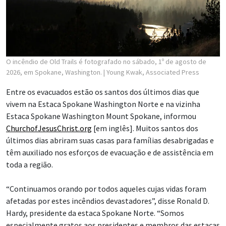
O incêndio de Old Trails é fotografado no sábado, 1º de agosto de
2026, em Spokane, Washington.
| Young Kwak, Associated Press
Entre os evacuados estão os santos dos últimos dias que
vivem na Estaca Spokane Washington Norte e na vizinha
Estaca Spokane Washington Mount Spokane, informou
ChurchofJesusChrist.org
[em inglês]. Muitos santos dos
últimos dias abriram suas casas para famílias desabrigadas e
têm auxiliado nos esforços de evacuação e de assistência em
toda a região.
“Continuamos orando por todos aqueles cujas vidas foram
afetadas por estes incêndios devastadores”, disse Ronald D.
Hardy, presidente da estaca Spokane Norte. “Somos
especialmente gratos aos presidentes e membros das estacas