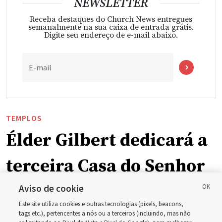
NEWSLETTER
Receba destaques do Church News entregues
semanalmente na sua caixa de entrada grátis.
Digite seu endereço de e-mail abaixo.
E-mail
TEMPLOS
Élder Gilbert dedicará a
terceira Casa do Senhor
em Wyoming
Aviso de cookie
Este site utiliza cookies e outras tecnologias (pixels, beacons,
tags etc.), pertencentes a nós ou a terceiros (incluindo, mas não
A dedicação do Templo Cody Wyoming em outubro será