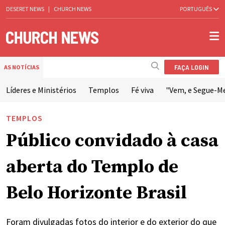
DESERET NEWS
|
CHURCH NEWS
PORTUGUÊS
FAÇA LOGIN
AS NOTÍCIAS
Líderes e Ministérios
Templos
Fé viva
"Vem, e Segue-M
TEMPLOS
Público convidado à casa
aberta do Templo de
Belo Horizonte Brasil
Foram divulgadas fotos do interior e do exterior do que