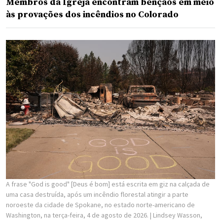
Membros da Igreja encontram bênçãos em meio
às provações dos incêndios no Colorado
A frase "God is good" [Deus é bom] está escrita em giz na calçada de
uma casa destruída, após um incêndio florestal atingir a parte
noroeste da cidade de Spokane, no estado norte-americano de
Washington, na terça-feira, 4 de agosto de 2026.
| Lindsey Wasson,