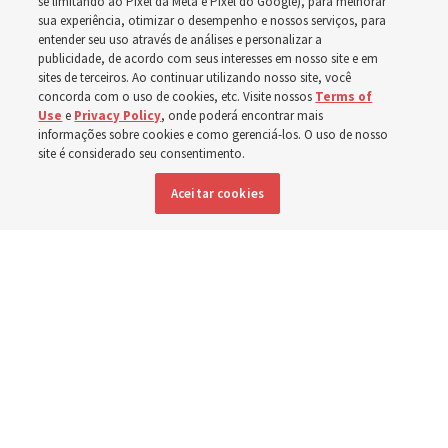
se limitando ao Pixel da Meta e Pixel do Google), para melhorar
sua experiência, otimizar o desempenho e nossos serviços, para
a primeira realizada por Élder Clark G. Gilbert
entender seu uso através de análises e personalizar a
publicidade, de acordo com seus interesses em nosso site e em
sites de terceiros. Ao continuar utilizando nosso site, você
7 agosto 2026, 2:40 p.m. MDT
Compartilhar
concorda com o uso de cookies, etc. Visite nossos
Terms of
Use
e
Privacy Policy
, onde poderá encontrar mais
informações sobre cookies e como gerenciá-los. O uso de nosso
site é considerado seu consentimento.
Inglês
|
Espanhol
DISPONÍVEL EM:
Aceitar cookies