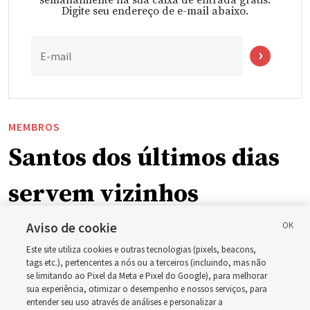
Digite seu endereço de e-mail abaixo.
E-mail
MEMBROS
Santos dos últimos dias
servem vizinhos
enquanto incêndios
Aviso de cookie
Este site utiliza cookies e outras tecnologias (pixels, beacons,
florestais forçam
tags etc.), pertencentes a nós ou a terceiros (incluindo, mas não
se limitando ao Pixel da Meta e Pixel do Google), para melhorar
sua experiência, otimizar o desempenho e nossos serviços, para
evacuações em massa
entender seu uso através de análises e personalizar a