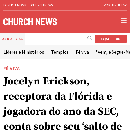
DESERET NEWS
|
CHURCH NEWS
PORTUGUÊS
FAÇA LOGIN
AS NOTÍCIAS
Líderes e Ministérios
Templos
Fé viva
"Vem, e Segue-M
FÉ VIVA
Jocelyn Erickson,
receptora da Flórida e
jogadora do ano da SEC,
conta sobre seu ‘salto de