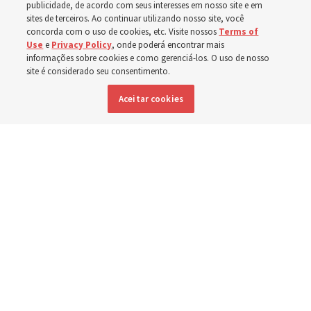
publicidade, de acordo com seus interesses em nosso site e em
em Spokane,
sites de terceiros. Ao continuar utilizando nosso site, você
concorda com o uso de cookies, etc. Visite nossos
Terms of
Use
e
Privacy Policy
, onde poderá encontrar mais
Washington
informações sobre cookies e como gerenciá-los. O uso de nosso
site é considerado seu consentimento.
Aceitar cookies
Membros da Igreja estão entre os evacuados; capelas
são abertas para oferecerem abrigo
3 agosto 2026, 6:16 p.m. MDT
Compartilhar
Inglês
|
Espanhol
|
Francês
DISPONÍVEL EM: