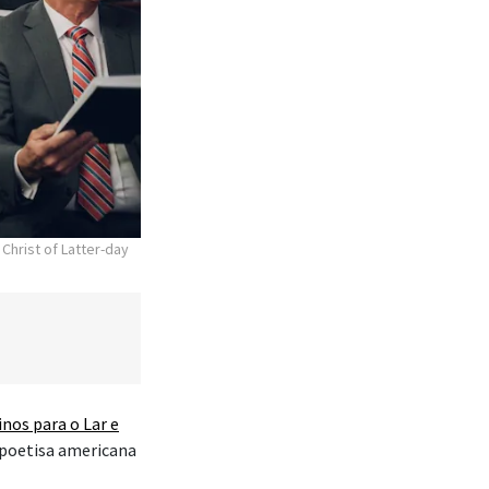
Christ of Latter-day
inos para o Lar e
e poetisa americana