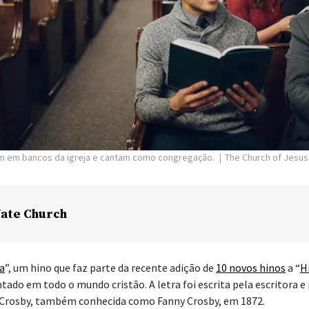
m em bancos da igreja e cantam como congregação.
The Church of Jesus 
ate Church
ia
”, um hino que faz parte da recente adição de
10 novos hinos
a “
H
antado em todo o mundo cristão. A letra foi escrita pela escritora 
 Crosby, também conhecida como Fanny Crosby, em 1872.