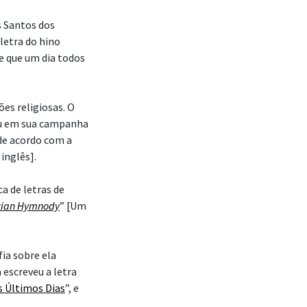
os Santos dos
 letra do hino
e que um dia todos
es religiosas. O
ou em sua campanha
de acordo com a
inglês].
ca de letras de
stian Hymnody
” [Um
fia sobre ela
 escreveu a letra
s Últimos Dias
”, e