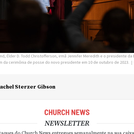
nd, Élder D. Todd Christofferson, irmã Jennifer Meredith e o presidente da B
ipam da cerimônia de posse do novo presidente em 10 de outubro de 2023.
achel Sterzer Gibson
NEWSLETTER
taques do Church News entregues semanalmente na sua caixa