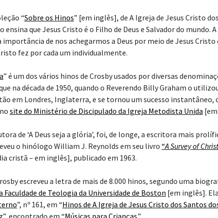
leção “
Sobre os Hinos
” [em inglês], de A Igreja de Jesus Cristo d
o ensina que Jesus Cristo é o Filho de Deus e Salvador do mundo. A
importância de nos achegarmos a Deus por meio de Jesus Cristo 
Cristo fez por cada um individualmente.
ia
” é um dos vários hinos de Crosby usados por diversas denominaçõ
que na década de 1950, quando o Reverendo Billy Graham o utiliz
tão em Londres, Inglaterra, e se tornou um sucesso instantâneo, 
 no
site do Ministério de Discipulado da Igreja Metodista Unida
[em 
tora de ‘A Deus seja a glória’, foi, de longe, a escritora mais prolífi
reveu o hinólogo William J. Reynolds em seu livro
“
A Survey of Chri
a cristã – em inglês], publicado em 1963.
Crosby escreveu a letra de mais de 8.000 hinos, segundo uma biogra
da
Faculdade de Teologia da Universidade de Boston
[em inglês]. Ela
terno
”, nº 161, em “
Hinos de A Igreja de Jesus Cristo dos Santos do
z
”, encontrado em “
Músicas para Crianças
.”