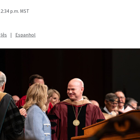
12:34 p.m. MST
glês
|
Espanhol