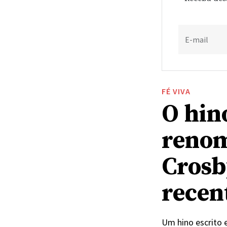
E-mail
FÉ VIVA
O hino
renom
Crosb
recen
Um hino escrito 