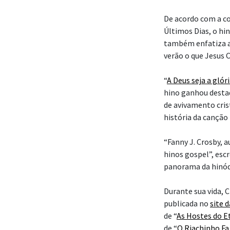
De acordo com a co
Últimos Dias, o hin
também enfatiza a 
verão o que Jesus 
“
A Deus seja a glór
hino ganhou desta
de avivamento cris
história da canção
“Fanny J. Crosby, au
hinos gospel”, esc
panorama da hinódi
Durante sua vida, 
publicada no
site 
de “
As Hostes do E
de “
O Riachinho Fa