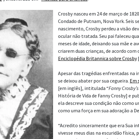
Crosby nasceu em 24 de março de 1820
Condado de Putnam, Nova York. Seis 
nascimento, Crosby perdeu a visão de
ocular não tratada. Seu pai faleceu qua
meses de idade, deixando sua mãe e a
criarem duas crianças, de acordo com 
Enciclopédia Britannica sobre Crosby
[
Apesar das tragédias enfrentadas na i
se deixou abater por sua cegueira.
Em s
[em inglês], intitulada “
Fanny Crosby’s 
História de Vida de Fanny Crosby] e pu
ela descreve sua condição não como u
como uma força em sua adoração a De
“Acredito sinceramente que era Sua in
vivesse meus dias na escuridão física,