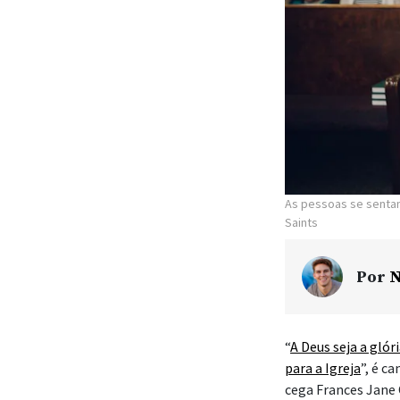
As pessoas se senta
Saints
Por
N
“
A Deus seja a glór
para a Igreja
”, é c
cega Frances Jane