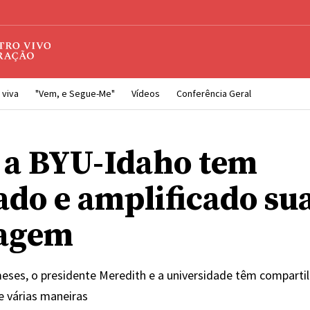
 viva
"Vem, e Segue-Me"
Vídeos
Conferência Geral
a BYU-Idaho tem
ado e amplificado su
agem
eses, o presidente Meredith e a universidade têm compartil
 várias maneiras