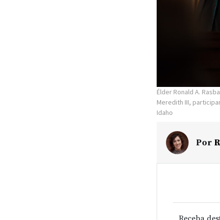
Élder Ronald A. Rasba
Meredith III, partic
Idaho
Por
R
Receba des