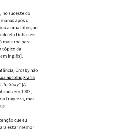
, no sudeste do
semanas após o
vido a uma infecção
ndo ela tinha seis
vó materna para
o
tópico da
em inglês].
nfância, Crosby não
ua autobiografia
Life-Story
” [A
blicada em 1903,
ma fraqueza, mas
us.
tenção que eu
 para estar melhor