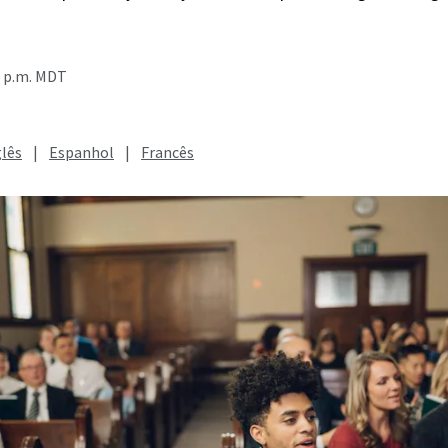
7 p.m. MDT
glês
|
Espanhol
|
Francês