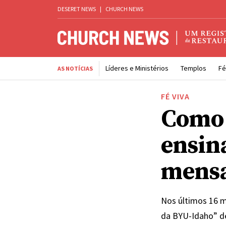
DESERET NEWS
|
CHURCH NEWS
Líderes e Ministérios
Templos
Fé
AS NOTÍCIAS
FÉ VIVA
Como 
ensin
mens
Nos últimos 16 m
da BYU-Idaho” de