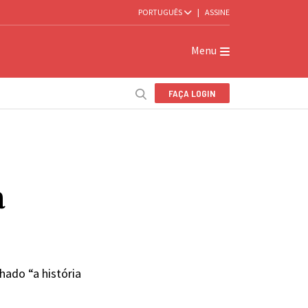
PORTUGUÊS
|
ASSINE
Menu
FAÇA LOGIN
a
hado “a história