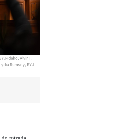
YU-Idaho, Alvin F.
Lydia Rumsey, BYU–
 de entrada