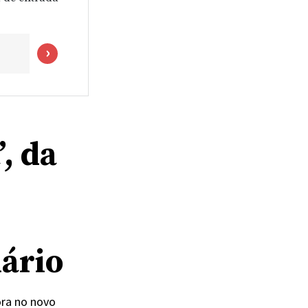
’, da
nário
ora no novo