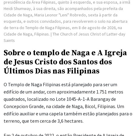
presidência da Área Filipinas, quinto à esquerda, e sua esposa, a irmã
Heidi Shumway, à sua direita, são acompanhados pela prefeita da
Cidade de Naga, Maria Leonor "Leni" Robredo, sexta à partir da
esquerda, e outros convidados, para revolverem o solo na abertura
de terra do Templo de Naga Filipinas, em 8 de agosto de 2026, na
Cidade de Naga, Filipinas.
| The Church of Jesus Christ of Latter-day
Saints
Sobre o templo de Naga e A Igreja
de Jesus Cristo dos Santos dos
Últimos Dias nas Filipinas
O Templo de Naga Filipinas está planejado para ser um
edifício de um andar, com aproximadamente 1.751 metros
quadrados, localizado no Lote 1045-A-1-A Barangay de
Concepcion Grande, na cidade de Naga, Bicol, Filipinas. Um
edifício auxiliar e uma capela também estão planejados para o
terreno, que tem cerca de 3,6 hectares.
Em 2 de outubro de 2022, o então Presidente de A Igreja de