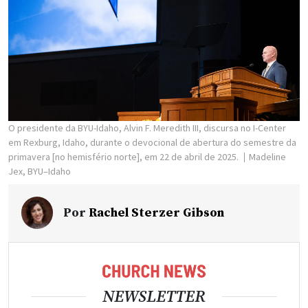
O presidente da BYU-Idaho, Alvin F. Meredith III, discursa no I-Center
em Rexburg, Idaho, durante o devocional de abertura do semestre da
primavera [no hemisfério norte], em 22 de abril de 2025.
Madeline
Jex, BYU–Idaho
Por
Rachel Sterzer Gibson
NEWSLETTER