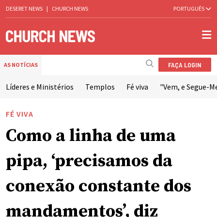
DESERET NEWS
|
CHURCH NEWS
PORTUGUÊS
FAÇA LOGIN
AS NOTÍCIAS
Líderes e Ministérios
Templos
Fé viva
"Vem, e Segue-M
FÉ VIVA
Como a linha de uma
pipa, ‘precisamos da
conexão constante dos
mandamentos’, diz