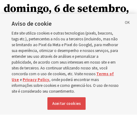
domingo, 6 de setembro,
como ala ou ramo, em
Aviso de cookie
Este site utiliza cookies e outras tecnologias (pixels, beacons,
relação à nova
tags etc.), pertencentes a nós ou a terceiros (incluindo, mas não
se limitando ao Pixel da Meta e Pixel do Google), para melhorar
sua experiência, otimizar o desempenho e nossos serviços, para
programação dominical
entender seu uso através de análises e personalizar a
publicidade, de acordo com seus interesses em nosso site e em
sites de terceiros. Ao continuar utilizando nosso site, você
Os vídeos incluem instruções de Élder Bednar, Élder
concorda com o uso de cookies, etc. Visite nossos
Terms of
Use
e
Privacy Policy
, onde poderá encontrar mais
Kearon e de outros líderes da Igreja
informações sobre cookies e como gerenciá-los. O uso de nosso
site é considerado seu consentimento.
8 agosto 2026, 4:18 p.m. MDT
Compartilhar
Aceitar cookies
Inglês
|
Espanhol
DISPONÍVEL EM: