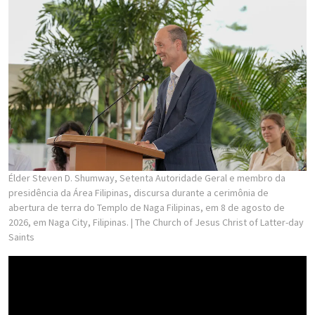
Élder Steven D. Shumway, Setenta Autoridade Geral e membro da
presidência da Área Filipinas, discursa durante a cerimônia de
abertura de terra do Templo de Naga Filipinas, em 8 de agosto de
2026, em Naga City, Filipinas.
| The Church of Jesus Christ of Latter-day
Saints