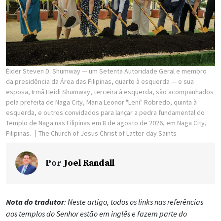
Élder Steven D. Shumway — um Setenta Autoridade Geral e membro
da presidência da Área das Filipinas, quarto à esquerda — e sua
esposa, Irmã Heidi Shumway, terceira à esquerda, são acompanhados
pela prefeita de Naga City, Maria Leonor "Leni" Robredo, quinta à
esquerda, e outros convidados para lançar a pedra fundamental do
Templo de Naga nas Filipinas em 8 de agosto de 2026, em Naga City,
Filipinas.
The Church of Jesus Christ of Latter-day Saints
Por
Joel Randall
Nota do tradutor
: Neste artigo, todos os links nas referências
aos templos do Senhor estão em inglês e fazem parte do