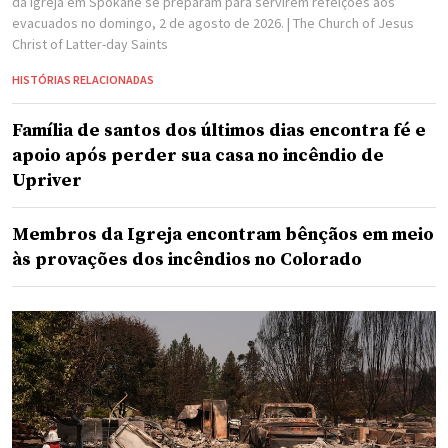
da Igreja em Spokane se preparam para servirem refeições aos
evacuados no domingo, 2 de agosto de 2026.
| The Church of Jesus
Christ of Latter-day Saints
HISTÓRIAS RELACIONADAS
Família de santos dos últimos dias encontra fé e
apoio após perder sua casa no incêndio de
Upriver
Membros da Igreja encontram bênçãos em meio
às provações dos incêndios no Colorado