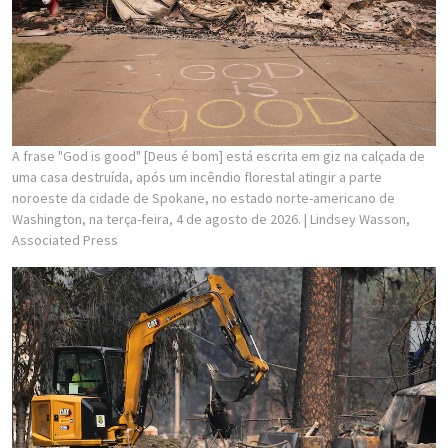
A frase "God is good" [Deus é bom] está escrita em giz na calçada de
uma casa destruída, após um incêndio florestal atingir a parte
noroeste da cidade de Spokane, no estado norte-americano de
Washington, na terça-feira, 4 de agosto de 2026.
| Lindsey Wasson,
Associated Press