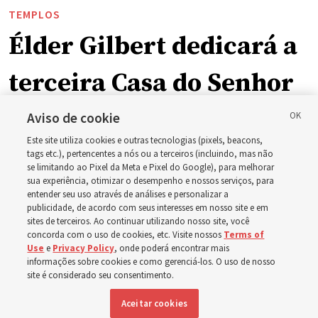
TEMPLOS
Élder Gilbert dedicará a
terceira Casa do Senhor
em Wyoming
Aviso de cookie
Este site utiliza cookies e outras tecnologias (pixels, beacons,
tags etc.), pertencentes a nós ou a terceiros (incluindo, mas não
A dedicação do Templo Cody Wyoming em outubro será
se limitando ao Pixel da Meta e Pixel do Google), para melhorar
a primeira realizada por Élder Clark G. Gilbert
sua experiência, otimizar o desempenho e nossos serviços, para
entender seu uso através de análises e personalizar a
publicidade, de acordo com seus interesses em nosso site e em
7 agosto 2026, 2:40 p.m. MDT
Compartilhar
sites de terceiros. Ao continuar utilizando nosso site, você
concorda com o uso de cookies, etc. Visite nossos
Terms of
Use
e
Privacy Policy
, onde poderá encontrar mais
informações sobre cookies e como gerenciá-los. O uso de nosso
site é considerado seu consentimento.
Inglês
DISPONÍVEL EM:
Aceitar cookies