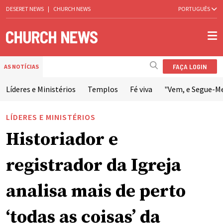
DESERET NEWS
|
CHURCH NEWS
PORTUGUÊS
FAÇA LOGIN
AS NOTÍCIAS
Líderes e Ministérios
Templos
Fé viva
"Vem, e Segue-M
LÍDERES E MINISTÉRIOS
Historiador e
registrador da Igreja
analisa mais de perto
‘todas as coisas’ da