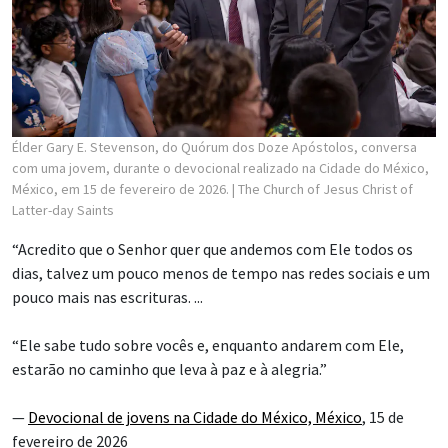
Élder Gary E. Stevenson, do Quórum dos Doze Apóstolos, conversa
com uma jovem, durante o devocional realizado na Cidade do México,
México, em 15 de fevereiro de 2026.
| The Church of Jesus Christ of
Latter-day Saints
“Acredito que o Senhor quer que andemos com Ele todos os
dias, talvez um pouco menos de tempo nas redes sociais e um
pouco mais nas escrituras. ...
“Ele sabe tudo sobre vocês e, enquanto andarem com Ele,
estarão no caminho que leva à paz e à alegria.”
—
Devocional de jovens na Cidade do México, México
, 15 de
fevereiro de 2026