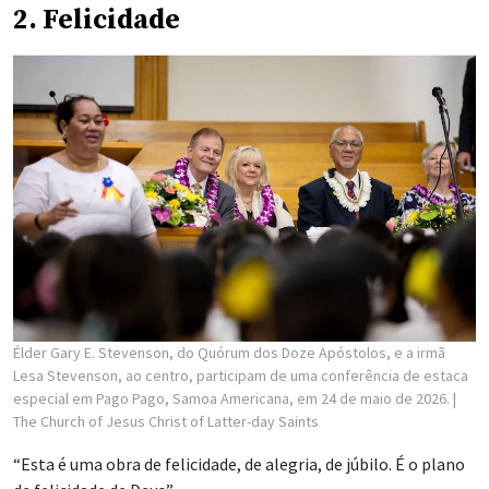
2. Felicidade
Élder Gary E. Stevenson, do Quórum dos Doze Apóstolos, e a irmã
Lesa Stevenson, ao centro, participam de uma conferência de estaca
especial em Pago Pago, Samoa Americana, em 24 de maio de 2026.
|
The Church of Jesus Christ of Latter-day Saints
“Esta é uma obra de felicidade, de alegria, de júbilo. É o plano