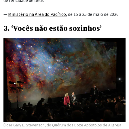
de felicidade de Deus”
—
Ministério na Área do Pacífico
, de 15 a 25 de maio de 2026
3. ‘Vocês não estão sozinhos’
Élder Gary E. Stevenson, do Quórum dos Doze Apóstolos de A Igreja