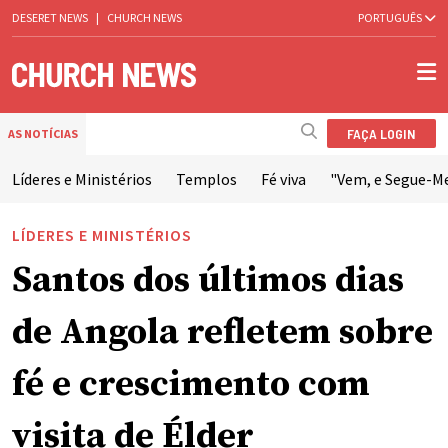
DESERET NEWS
|
CHURCH NEWS
PORTUGUÊS
FAÇA LOGIN
AS NOTÍCIAS
Líderes e Ministérios
Templos
Fé viva
"Vem, e Segue-M
LÍDERES E MINISTÉRIOS
Santos dos últimos dias
de Angola refletem sobre
fé e crescimento com
visita de Élder