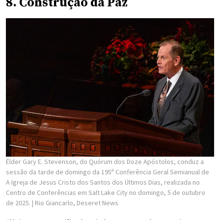
8. Construção da Paz
Élder Gary E. Stevenson, do Quórum dos Doze Apóstolos, conduz a
sessão da tarde de domingo da 195ª Conferência Geral Semianual de
A Igreja de Jesus Cristo dos Santos dos Últimos Dias, realizada no
Centro de Conferências em Salt Lake City no domingo, 5 de outubro
de 2025.
| Rio Giancarlo, Deseret News