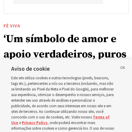
FÉ VIVA
‘Um símbolo de amor e
apoio verdadeiros, puros
e humanos’: Como a
Aviso de cookie
Este site utiliza cookies e outras tecnologias (pixels, beacons,
Igreja está apoiando
tags etc.), pertencentes a nós ou a terceiros (incluindo, mas não
se limitando ao Pixel da Meta e Pixel do Google), para melhorar
sua experiência, otimizar o desempenho e nossos serviços, para
crianças, bebês e mães
entender seu uso através de análises e personalizar a
publicidade, de acordo com seus interesses em nosso site e em
sites de terceiros. Ao continuar utilizando nosso site, você
em toda a Ásia
concorda com o uso de cookies, etc. Visite nossos
Terms of
Use
e
Privacy Policy
, onde poderá encontrar mais
informações sobre cookies e como gerenciá-los. O uso de nosso