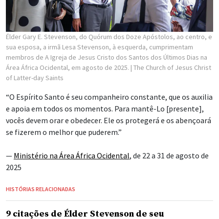
Élder Gary E. Stevenson, do Quórum dos Doze Apóstolos, ao centro, e
sua esposa, a irmã Lesa Stevenson, à esquerda, cumprimentam
membros de A Igreja de Jesus Cristo dos Santos dos Últimos Dias na
Área África Ocidental, em agosto de 2025.
| The Church of Jesus Christ
of Latter-day Saints
“O Espírito Santo é seu companheiro constante, que os auxilia
e apoia em todos os momentos. Para mantê-Lo [presente],
vocês devem orar e obedecer. Ele os protegerá e os abençoará
se fizerem o melhor que puderem.”
—
Ministério na Área África Ocidental
, de 22 a 31 de agosto de
2025
HISTÓRIAS RELACIONADAS
9 citações de Élder Stevenson de seu