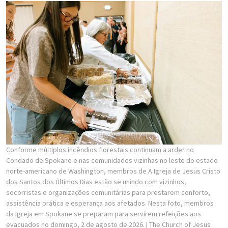
Conforme múltiplos incêndios florestais continuam a arder no
Condado de Spokane e nas comunidades vizinhas no leste do estado
norte-americano de Washington, membros de A Igreja de Jesus Cristo
dos Santos dos Últimos Dias estão se unindo com vizinhos,
socorristas e organizações comunitárias para prestarem conforto,
assistência prática e esperança aos afetados. Nesta foto, membros
da Igreja em Spokane se preparam para servirem refeições aos
evacuados no domingo, 2 de agosto de 2026.
| The Church of Jesus