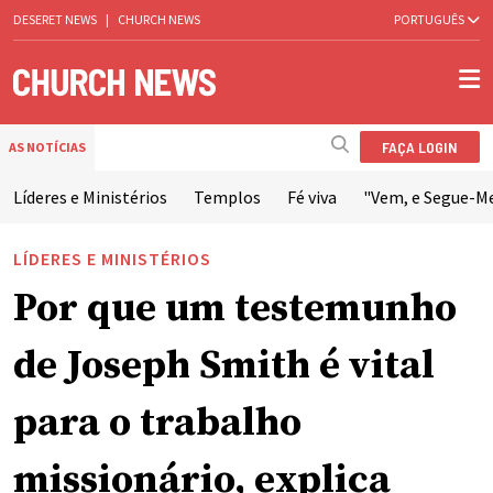
DESERET NEWS
|
CHURCH NEWS
PORTUGUÊS
FAÇA LOGIN
AS NOTÍCIAS
Líderes e Ministérios
Templos
Fé viva
"Vem, e Segue-M
LÍDERES E MINISTÉRIOS
Por que um testemunho
de Joseph Smith é vital
para o trabalho
missionário, explica