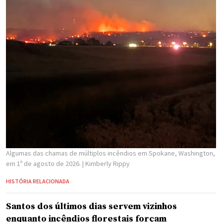
Algumas das chamas de múltiplos incêndios em Spokane, Washington,
em 1º de agosto de 2026.
| Kimberly Rippy
HISTÓRIA RELACIONADA
Santos dos últimos dias servem vizinhos
enquanto incêndios florestais forçam