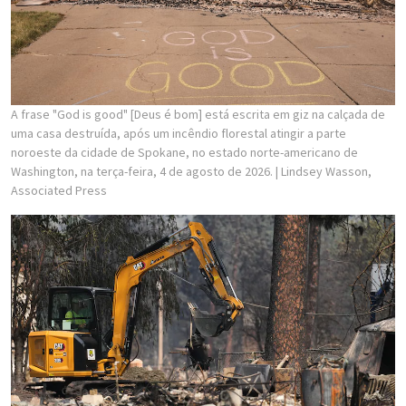
A frase "God is good" [Deus é bom] está escrita em giz na calçada de
uma casa destruída, após um incêndio florestal atingir a parte
noroeste da cidade de Spokane, no estado norte-americano de
Washington, na terça-feira, 4 de agosto de 2026.
| Lindsey Wasson,
Associated Press