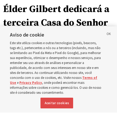
Élder Gilbert dedicará a
terceira Casa do Senhor
em Wyoming
Aviso de cookie
Este site utiliza cookies e outras tecnologias (pixels, beacons,
tags etc.), pertencentes a nós ou a terceiros (incluindo, mas não
A dedicação do Templo Cody Wyoming em outubro será
se limitando ao Pixel da Meta e Pixel do Google), para melhorar
sua experiência, otimizar o desempenho e nossos serviços, para
a primeira realizada por Élder Clark G. Gilbert
entender seu uso através de análises e personalizar a
publicidade, de acordo com seus interesses em nosso site e em
sites de terceiros. Ao continuar utilizando nosso site, você
7 agosto 2026, 2:40 p.m. MDT
Compartilhar
concorda com o uso de cookies, etc. Visite nossos
Terms of
Use
e
Privacy Policy
, onde poderá encontrar mais
informações sobre cookies e como gerenciá-los. O uso de nosso
site é considerado seu consentimento.
Inglês
|
Espanhol
DISPONÍVEL EM:
Aceitar cookies