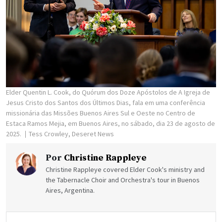
Elder Quentin L. Cook, do Quórum dos Doze Apóstolos de A Igreja de
Jesus Cristo dos Santos dos Últimos Dias, fala em uma conferência
missionária das Missões Buenos Aires Sul e Oeste no Centro de
Estaca Ramos Mejia, em Buenos Aires, no sábado, dia 23 de agosto de
2025.
Tess Crowley, Deseret News
Por
Christine Rappleye
Christine Rappleye covered Elder Cook's ministry and
the Tabernacle Choir and Orchestra's tour in Buenos
Aires, Argentina.