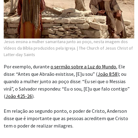
Jesus ensina a mulher samaritana junto ao poço, nesta imagem dos
Vídeos da Bíblia produzidos pela Igreja.
| The Church of Jesus Christ of
Latter-day Saints
Por exemplo, durante
o sermão sobre a Luz do Mundo
, Ele
disse: “Antes que Abraão existisse, [E]u sou” (
João 8:58
); ou
quando a mulher junto ao poço disse: “Eu sei que o Messias
virá”, o Salvador respondeu: “Eu o sou, [E]u que falo contigo”
(
João 4:25-26
).
Em relação ao segundo ponto, o poder de Cristo, Anderson
disse que é importante que as pessoas acreditem que Cristo
tem o poder de realizar milagres.