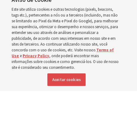
deficiência ao redor do
Este site utiliza cookies e outras tecnologias (pixels, beacons,
mundo, incluindo no
tags etc.), pertencentes a nós ou a terceiros (incluindo, mas não
se limitando ao Pixel da Meta e Pixel do Google), para melhorar
sua experiência, otimizar o desempenho e nossos serviços, para
Brasil
entender seu uso através de análises e personalizar a
publicidade, de acordo com seus interesses em nosso site e em
sites de terceiros. Ao continuar utilizando nosso site, você
Esforços no Brasil, Indonésia, El Salvador e Argentina
concorda com o uso de cookies, etc. Visite nossos
Terms of
Use
e
Privacy Policy
, onde poderá encontrar mais
têm se concentrado no cuidado de pessoas com
informações sobre cookies e como gerenciá-los. O uso de nosso
site é considerado seu consentimento.
deficiência
Aceitar cookies
6 agosto 2026, 6:59 p.m. MDT
Compartilhar
Inglês
|
Espanhol
DISPONÍVEL EM: