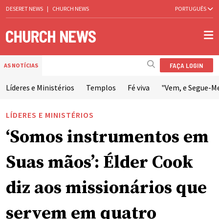
DESERET NEWS
|
CHURCH NEWS
PORTUGUÊS
FAÇA LOGIN
AS NOTÍCIAS
Líderes e Ministérios
Templos
Fé viva
"Vem, e Segue-M
LÍDERES E MINISTÉRIOS
‘Somos instrumentos em
Suas mãos’: Élder Cook
diz aos missionários que
servem em quatro