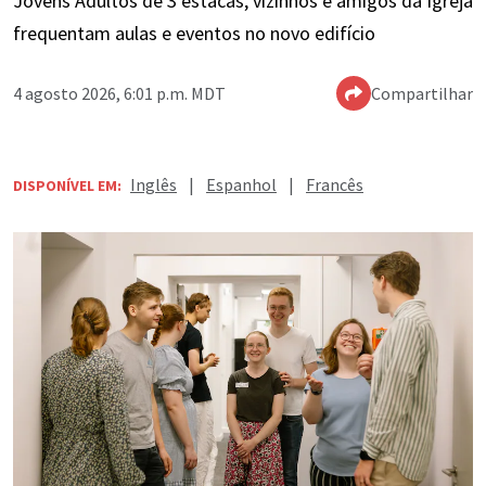
Jovens Adultos de 3 estacas, vizinhos e amigos da Igreja
frequentam aulas e eventos no novo edifício
4 agosto 2026, 6:01 p.m. MDT
Compartilhar
Inglês
|
Espanhol
|
Francês
DISPONÍVEL EM: