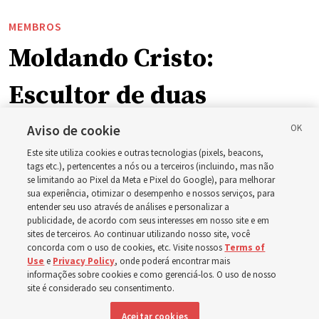
MEMBROS
Moldando Cristo:
Escultor de duas
estátuas na Praça do
Aviso de cookie
Este site utiliza cookies e outras tecnologias (pixels, beacons,
Templo compartilha sua
tags etc.), pertencentes a nós ou a terceiros (incluindo, mas não
se limitando ao Pixel da Meta e Pixel do Google), para melhorar
sua experiência, otimizar o desempenho e nossos serviços, para
jornada artística e
entender seu uso através de análises e personalizar a
publicidade, de acordo com seus interesses em nosso site e em
sites de terceiros. Ao continuar utilizando nosso site, você
espiritual
concorda com o uso de cookies, etc. Visite nossos
Terms of
Use
e
Privacy Policy
, onde poderá encontrar mais
informações sobre cookies e como gerenciá-los. O uso de nosso
‘Eu sabia o que queria fazer da minha vida’, disse o
site é considerado seu consentimento.
escultor Michael Hall, refletindo sobre os desafios e
Aceitar cookies