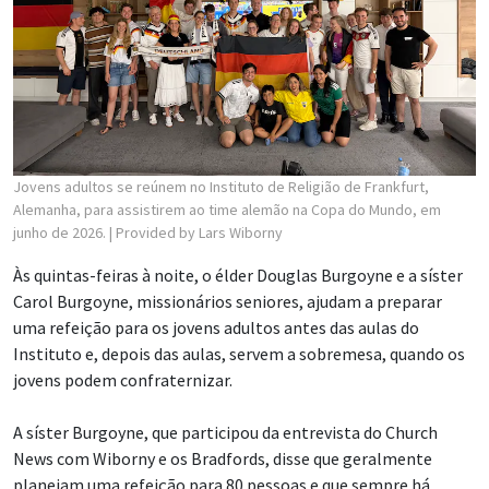
Jovens adultos se reúnem no Instituto de Religião de Frankfurt,
Alemanha, para assistirem ao time alemão na Copa do Mundo, em
junho de 2026.
| Provided by Lars Wiborny
Às quintas-feiras à noite, o élder Douglas Burgoyne e a síster
Carol Burgoyne, missionários seniores, ajudam a preparar
uma refeição para os jovens adultos antes das aulas do
Instituto e, depois das aulas, servem a sobremesa, quando os
jovens podem confraternizar.
A síster Burgoyne, que participou da entrevista do Church
News com Wiborny e os Bradfords, disse que geralmente
planejam uma refeição para 80 pessoas e que sempre há