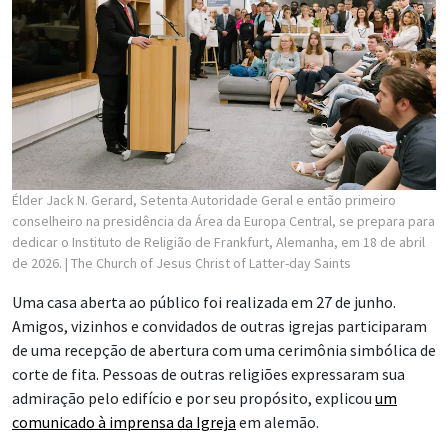
Élder Jack N. Gerard, Setenta Autoridade Geral e então primeiro
conselheiro na presidência da Área da Europa Central, se prepara para
dedicar o Instituto de Religião de Frankfurt, Alemanha, em 18 de abril
de 2026.
| The Church of Jesus Christ of Latter-day Saints
Uma casa aberta ao público foi realizada em 27 de junho.
Amigos, vizinhos e convidados de outras igrejas participaram
de uma recepção de abertura com uma cerimônia simbólica de
corte de fita. Pessoas de outras religiões expressaram sua
admiração pelo edifício e por seu propósito, explicou
um
comunicado à imprensa da Igreja
em alemão.