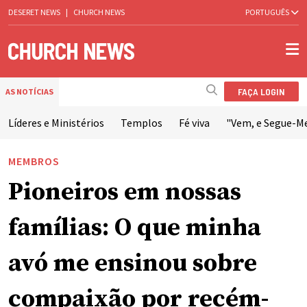
DESERET NEWS
|
CHURCH NEWS
PORTUGUÊS
FAÇA LOGIN
AS NOTÍCIAS
Líderes e Ministérios
Templos
Fé viva
"Vem, e Segue-M
MEMBROS
Pioneiros em nossas
famílias: O que minha
avó me ensinou sobre
compaixão por recém-