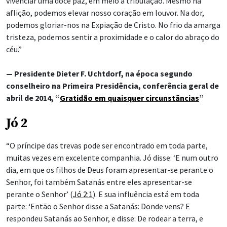
vivenciar uma doce paz, em meio à tribulação. Mesmo na
aflição, podemos elevar nosso coração em louvor. Na dor,
podemos gloriar-nos na Expiação de Cristo. No frio da amarga
tristeza, podemos sentir a proximidade e o calor do abraço do
céu.”
— Presidente Dieter F. Uchtdorf, na época segundo
conselheiro na Primeira Presidência, conferência geral de
abril de 2014, “
Gratidão em quaisquer circunstâncias
”
Jó 2
“O príncipe das trevas pode ser encontrado em toda parte,
muitas vezes em excelente companhia. Jó disse: ‘E num outro
dia, em que os filhos de Deus foram apresentar-se perante o
Senhor, foi também Satanás entre eles apresentar-se
perante o Senhor’ (
Jó 2:1
). E sua influência está em toda
parte: ‘Então o Senhor disse a Satanás: Donde vens? E
respondeu Satanás ao Senhor, e disse: De rodear a terra, e