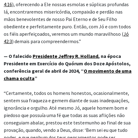
4:16
), oferecendo a Ele nossas esmolas e súplicas profundas
lá, encontraremos misericórdia, compaixão e perdão nas
mãos benevolentes de nosso Pai Eterno e de Seu Filho
obediente e perfeitamente puro. Então, com Jó e com todos
os fiéis aperfeiçoados, veremos um mundo maravilhoso (
Jó
42:3
) demais para compreendermos.”
— O falecido
Presidente Jeffrey R. Holland
, na época
Presidente em Exercício do Quórum dos Doze Apóstolos,
conferência geral de abril de 2024, “
O movimento de uma
chama oculta
”
“Certamente, todos os homens honestos, ocasionalmente,
sentem sua fraqueza e gemem diante de suas inadequações,
ignorância e orgulho. Até mesmo Jó, aquele homem bom e
piedoso que possuía uma fé que todas as suas aflições não
conseguiam abalar, prestou este testemunho ao final de sua
provação, quando, vendo a Deus, disse: ‘Bem sei eu que tudo
podes, e que nenhum dos teus pensamentos pode ser