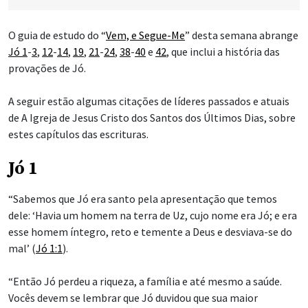
O guia de estudo do “
Vem, e Segue-Me
” desta semana abrange
Jó 1
-
3
,
12
-
14
,
19
,
21
-
24
,
38
-
40
e
42
, que inclui a história das
provações de Jó.
A seguir estão algumas citações de líderes passados e atuais
de A Igreja de Jesus Cristo dos Santos dos Últimos Dias, sobre
estes capítulos das escrituras.
Jó 1
“Sabemos que Jó era santo pela apresentação que temos
dele: ‘Havia um homem na terra de Uz, cujo nome era Jó; e era
esse homem íntegro, reto e temente a Deus e desviava-se do
mal’ (
Jó 1:1
).
“Então Jó perdeu a riqueza, a família e até mesmo a saúde.
Vocês devem se lembrar que Jó duvidou que sua maior