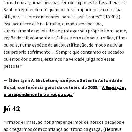
carnal que algumas pessoas têm de expor as faltas alheias. O
Senhor repreendeu Jó quando ele se impacientava com suas
aflições: ‘Tu me condenarás, para te justificares?’ (
Jó 40:8
).
Isso acontece até na família, quando uma pessoa,
supostamente no intuito de proteger seu próprio bom nome,
expõe detalhadamente as faltas e erros de seus irmãos, filhos
ou pais, numa espécie de autojustificação, de modo a aliviar
seu próprio sofrimento. ... Sempre que contamos os pecados
ou erros dos outros, estamos na verdade julgando essas
pessoas.”
— Élder Lynn A. Mickelsen, na época Setenta Autoridade
Geral, conferência geral de outubro de 2003, “
A Expiação,
o arrependimento e a roupa suja
”
Jó 42
“Irmãos e irmãs, ao nos arrependermos de nossos pecados e
ao chegarmos com confiança ao ‘trono da graça’, (
Hebreus