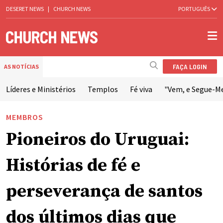
DESERET NEWS
|
CHURCH NEWS
PORTUGUÊS
FAÇA LOGIN
AS NOTÍCIAS
Líderes e Ministérios
Templos
Fé viva
"Vem, e Segue-M
MEMBROS
Pioneiros do Uruguai:
Histórias de fé e
perseverança de santos
dos últimos dias que