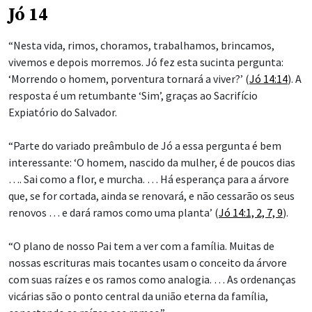
Jó 14
“Nesta vida, rimos, choramos, trabalhamos, brincamos,
vivemos e depois morremos. Jó fez esta sucinta pergunta:
‘Morrendo o homem, porventura tornará a viver?’ (
Jó 14:14
). A
resposta é um retumbante ‘Sim’, graças ao Sacrifício
Expiatório do Salvador.
“Parte do variado preâmbulo de Jó a essa pergunta é bem
interessante: ‘O homem, nascido da mulher, é de poucos dias
…. Sai como a flor, e murcha. … Há esperança para a árvore
que, se for cortada, ainda se renovará, e não cessarão os seus
renovos … e dará ramos como uma planta’ (
Jó 14:1, 2, 7, 9
).
“O plano de nosso Pai tem a ver com a família. Muitas de
nossas escrituras mais tocantes usam o conceito da árvore
com suas raízes e os ramos como analogia. … As ordenanças
vicárias são o ponto central da união eterna da família,