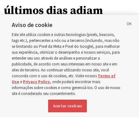
últimos dias adiam
atividade anual após
Aviso de cookie
Este site utiliza cookies e outras tecnologias (pixels, beacons,
incêndios florestais em
tags etc.), pertencentes a nós ou a terceiros (incluindo, mas não
se limitando ao Pixel da Meta e Pixel do Google), para melhorar
sua experiência, otimizar o desempenho e nossos serviços, para
Spokane, Washington
entender seu uso através de análises e personalizar a
publicidade, de acordo com seus interesses em nosso site e em
sites de terceiros. Ao continuar utilizando nosso site, você
concorda com o uso de cookies, etc. Visite nossos
Terms of
Rapazes da Estaca Spokane Washington Mount Spokane
Use
e
Privacy Policy
, onde poderá encontrar mais
adiaram sua atividade anual para servirem em
informações sobre cookies e como gerenciá-los. O uso de nosso
site é considerado seu consentimento.
comunidades atingidas por incêndios florestais
Aceitar cookies
9 agosto 2026, 4:32 p.m. MDT
Compartilhar
Inglês