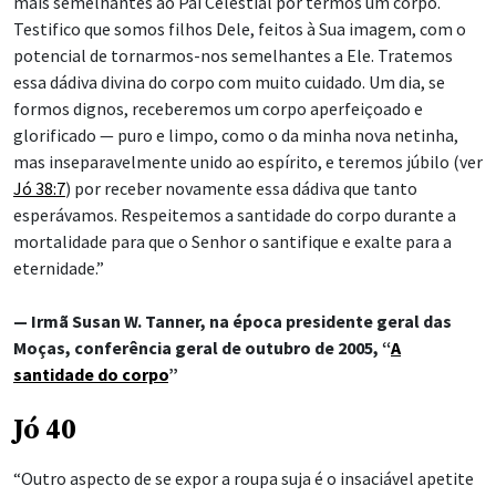
mais semelhantes ao Pai Celestial por termos um corpo.
Testifico que somos filhos Dele, feitos à Sua imagem, com o
potencial de tornarmos-nos semelhantes a Ele. Tratemos
essa dádiva divina do corpo com muito cuidado. Um dia, se
formos dignos, receberemos um corpo aperfeiçoado e
glorificado — puro e limpo, como o da minha nova netinha,
mas inseparavelmente unido ao espírito, e teremos júbilo (ver
Jó 38:7
) por receber novamente essa dádiva que tanto
esperávamos. Respeitemos a santidade do corpo durante a
mortalidade para que o Senhor o santifique e exalte para a
eternidade.”
— Irmã Susan W. Tanner, na época presidente geral das
Moças, conferência geral de outubro de 2005, “
A
santidade do corpo
”
Jó 40
“Outro aspecto de se expor a roupa suja é o insaciável apetite