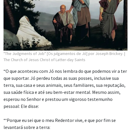
"The Judgments of Job" [Os julgamentos de Jó] por Joseph Brickey.
|
The Church of Jesus Christ of Latter-day Saints
“O que aconteceu com Jó nos lembra do que podemos vir a ter
que suportar. Jó perdeu todas as suas posses, inclusive sua
terra, sua casa e seus animais, seus familiares, sua reputação,
sua saúde física e até seu bem-estar mental. Mesmo assim,
esperou no Senhor e prestou um vigoroso testemunho
pessoal: Ele disse:
“‘Porque eu sei que o meu Redentor vive, e que por fim se
levantará sobre a terra: