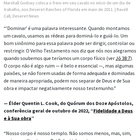
Marshall Godsey coloca o freio em seu cavalo no início de um dia de
trabalho, nos Deseret Ranches of Florida em maio de 2011.
| Ravell
Call, Deseret News
“’Dominar’ é uma palavra interessante. Quando montamos
um cavalo, usamos as rédeas para dominá-lo e guiá-lo. Um
bom sinônimo para essa palavra pode ser dirigir, controlar ou
restringir. O Velho Testamento nos diz que nós nos alegramos
quando soubemos que teríamos um corpo físico (ver
Jó 38:7
).
O corpo não é algo ruim — é belo e essencial —, mas algumas
paixões, se não forem usadas de forma adequada e dominadas
de maneira apropriada, podem nos separar de Deus e de Sua
obra e impactar negativamente nosso testemunho.”
— Élder Quentin L. Cook, do Quórum dos Doze Apóstolos,
conferência geral de outubro de 2022, “
Fidelidade a Deus
e à Sua obra
”
“Nosso corpo é nosso templo. Não somos menos, mas, sim,