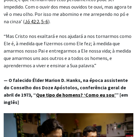
impedido. Com o ouvir dos meus ouvidos te ouvi, mas agora te
vê o meu olho. Por isso me abomino e me arrependo no pó e
na cinza’ (
Jó 42:2, 5-6
).
“Mas Cristo nos exaltará e nos ajudará a nos tornarmos como
Ele é, à medida que fizermos como Ele fez; à medida que
amarmos nosso Pai e entregarmos a Ele nossa vida; à medida
que amarmos uns aos outros e a todos os homens, e
aprendermos a viver e ensinar a Sua palavra.”
— O falecido Élder Marion D. Hanks, na época assistente
do Conselho dos Doze Apóstolos, conferência geral de
abril de 1973, “
Que tipo de homens? ‘Como eu sou’
” [em
inglês]