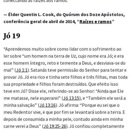
conectando as raízes aos ramos.”
— Élder Quentin L. Cook, do Quórum dos Doze Apóstolos,
conferência geral de abril de 2014, “
Raízes e ramos
”
Jó 19
“Aprendemos muito sobre como lidar com o sofrimento ao
ler sobre “um homem na terra de Uz, cujo nome era Jó; e era
esse homem íntegro, reto e temente a Deus, e desviava-se do
mal” (
Jó 1:1
). Satanás teve permissão do Senhor para tentar e
provar Jó. Jó era rico e tinha sete filhos e três filhas, mas toda
sua propriedade e filhos foram destruídos. Que efeito isso
teve em Jó? Disse ele, referindo-se ao Senhor: “Ainda que Ele
me matasse, nele esperarei” (
Jó 13:15
), e “Também ele será a
minha salvação” (
Jó 13:16
). Jó afirma: “Porque eu sei que o
meu Redentor vive, e que por fim se levantará sobre a terra. E
depois de consumida a minha pele, contudo ainda em minha
carne verei a Deus” (
Jó 19:25-26
). Jó confiou completamente