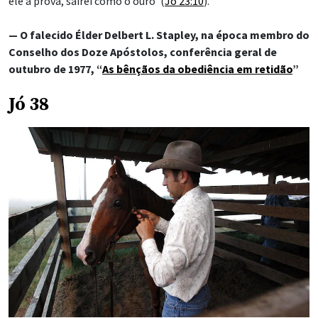
ele à prova, sairei como o ouro’ (
Jó 23:10
).”
— O falecido Élder Delbert L. Stapley, na época membro do
Conselho dos Doze Apóstolos, conferência geral de
outubro de 1977, “
As bênçãos da obediência em retidão
”
Jó 38