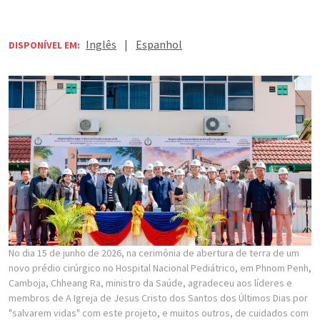
Inglês
|
Espanhol
DISPONÍVEL EM:
No dia 15 de junho de 2026, na cerimônia de abertura de terra de um
novo prédio cirúrgico no Hospital Nacional Pediátrico, em Phnom Penh,
Camboja, Chheang Ra, ministro da Saúde, agradeceu aos líderes e
membros de A Igreja de Jesus Cristo dos Santos dos Últimos Dias por
"salvarem vidas" com este projeto, e muitos outros, de cuidados com