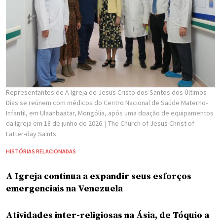
Representantes de A Igreja de Jesus Cristo dos Santos dos Últimos
Dias se reúnem com médicos do Centro Nacional de Saúde Materno-
Infantil, em Ulaanbaatar, Mongólia, após uma doação de equipamentos
da Igreja em 18 de junho de 2026.
| The Church of Jesus Christ of
Latter-day Saints
HISTÓRIAS RELACIONADAS
A Igreja continua a expandir seus esforços
emergenciais na Venezuela
Atividades inter-religiosas na Ásia, de Tóquio a