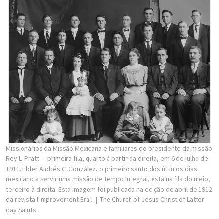
Missionários da Missão Mexicana e familiares do presidente da missão
Rey L. Pratt — primeira fila, quarto à partir da direita, em 6 de julho de
1911. Elder Andrés C. González, o primeiro santo dos últimos dias
mexicano a servir uma missão de tempo integral, está na fila do meio,
terceiro à direita. Esta imagem foi publicada na edição de abril de 1912
da revista I"mprovement Era".
The Church of Jesus Christ of Latter-
day Saints