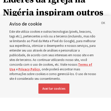
Nigéria inspiram outros
ao se matricularem na
Aviso de cookie
Este site utiliza cookies e outras tecnologias (pixels, beacons,
BYU-Pathway Worldwide
tags etc.), pertencentes a nós ou a terceiros (incluindo, mas não
se limitando ao Pixel da Meta e Pixel do Google), para melhorar
sua experiência, otimizar o desempenho e nossos serviços, para
entender seu uso através de análises e personalizar a
‘Se o bispo consegue fazer isso, eu também consigo’
publicidade, de acordo com seus interesses em nosso site e em
sites de terceiros. Ao continuar utilizando nosso site, você
concorda com o uso de cookies, etc. Visite nossos
Terms of
5 agosto 2026, 1:14 p.m. MDT
Compartilhar
Use
e
Privacy Policy
, onde poderá encontrar mais
informações sobre cookies e como gerenciá-los. O uso de nosso
site é considerado seu consentimento.
Inglês
|
Espanhol
|
Francês
DISPONÍVEL EM:
Aceitar cookies