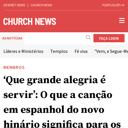
DESERET NEWS
|
CHURCH NEWS
PORTUGUÊS
FAÇA LOGIN
AS NOTÍCIAS
Líderes e Ministérios
Templos
Fé viva
"Vem, e Segue-M
MEMBROS
‘Que grande alegria é
servir’: O que a canção
em espanhol do novo
hinário significa para os