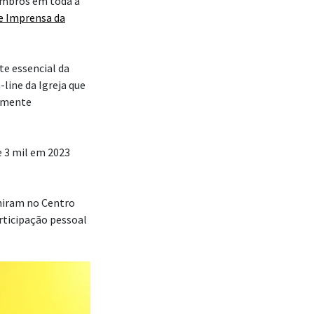
embros em toda a
e Imprensa da
te essencial da
line da Igreja que
almente
 3 mil em 2023
uniram no Centro
rticipação pessoal