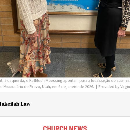
ant, à esquerda, e Kathleen Moessing apontam para a localização de sua m
o Missionário de Provo, Utah, em 6 de janeiro de 2026.
Provided by Virgi
akeilah Law