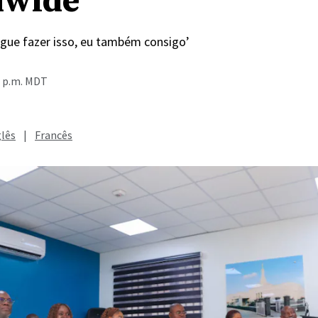
dwide
egue fazer isso, eu também consigo’
4 p.m. MDT
glês
|
Francês