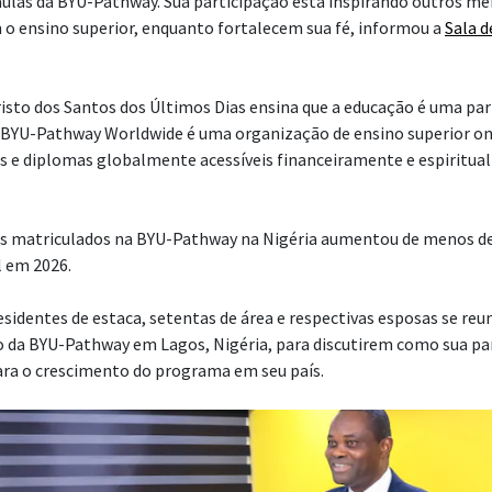
ulas da BYU-Pathway. Sua participação está inspirando outros m
 o ensino superior, enquanto fortalecem sua fé, informou a
Sala d
Cristo dos Santos dos Últimos Dias ensina que a educação é uma par
A BYU-Pathway Worldwide é uma organização de ensino superior on-
os e diplomas globalmente acessíveis financeiramente e espiritu
s matriculados na BYU-Pathway na Nigéria aumentou de menos de
l em 2026.
identes de estaca, setentas de área e respectivas esposas se re
 da BYU-Pathway em Lagos, Nigéria, para discutirem como sua pa
ara o crescimento do programa em seu país.