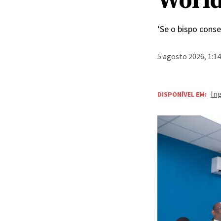
Worl
‘Se o bispo cons
5 agosto 2026, 1:1
In
DISPONÍVEL EM: