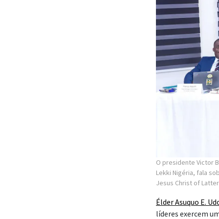
O presidente Victor B
Lekki Nigéria, fala s
Jesus Christ of Latte
Élder Asuquo E. U
líderes exercem u