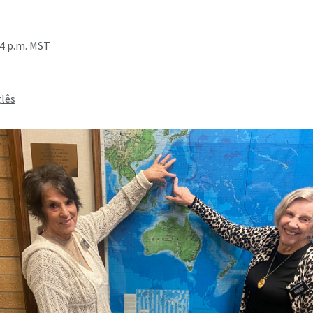
24 p.m. MST
glês