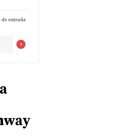
 de entrada
ia
thway