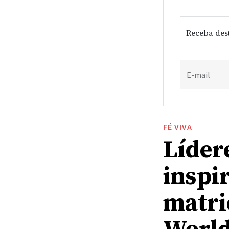
Receba des
E-mail
FÉ VIVA
Lídere
inspi
matri