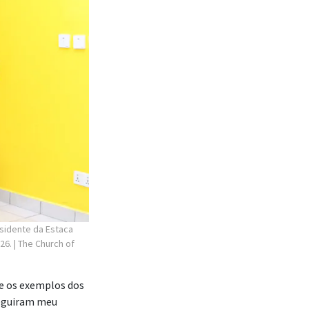
esidente da Estaca
026.
| The Church of
ue os exemplos dos
seguiram meu