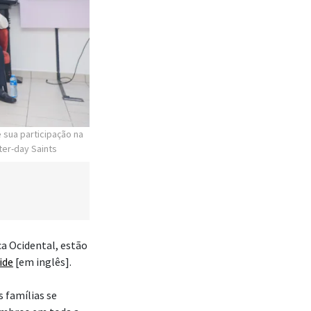
 sua participação na
ter-day Saints
ca Ocidental, estão
ide
[em inglês].
 famílias se