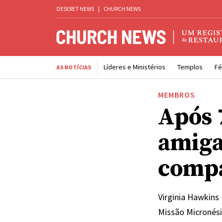
DESERET NEWS
|
CHURCH NEWS
Líderes e Ministérios
Templos
Fé
AS NOTÍCIAS
MEMBROS
Após 
amiga
comp
Virginia Hawkins
Missão Micronés