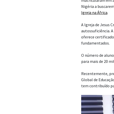
matricularam em a
Nigéria a buscarem
Igreja na África
.
A Igreja de Jesus 
autossuficiência. 
oferece certificad
fundamentados.
O número de aluno
para mais de 20 mi
Recentemente, pres
Global de Educação
tem contribuído p