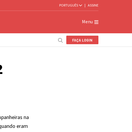
PORTUGUÊS
|
ASSINE
Menu
FAÇA LOGIN
2
mpanheiras na
 quando eram